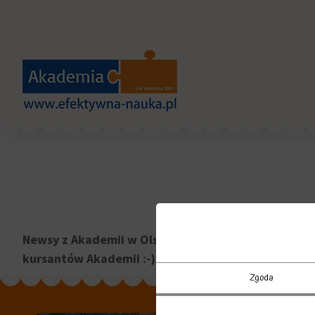
Newsy z Akademii w Olsztynie przy ul. Ratuszowej 3
kursantów Akademii :-)
Zgoda