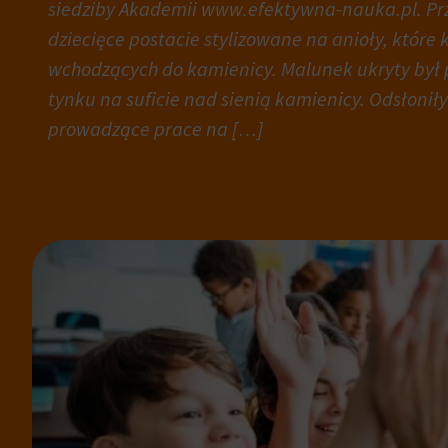
siedziby Akademii www.efektywna-nauka.pl. Pr
i
internetowe
dziecięce postacie stylizowane na anioły, które 
zachowań
w
użytkowników
celu
wchodzących do kamienicy. Malunek ukryty był
mogą
zapamiętania
tynku na suficie nad sienią kamienicy. Odsłonił
być
preferencji,
prowadzące prace na […]
przechowywane
danych
w
logowania
celach
lub
analitycznych
działań.
(np.
Istnieją
Google
różne
Analytics).
typy,
w
Przechowywanie
tym
reklam
ciasteczka
sesyjne
Zarządza
(tymczasowe)
tym,
i
czy