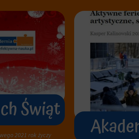
ch Świąt
Akadem
wego 2021 rok życzy