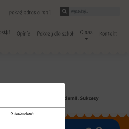
pokaż adres e-mail
stki
O nas
Opinie
Pokazy dla szkół
Kontakt
dziny pracy sekretariatu Akademii. Sukcesy
O ciasteczkach