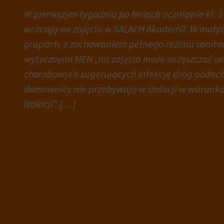
zgody,
W pierwszym tygodniu po feriach uczniowie kl. 1-
którą
Personalizacja
witryny
wracają na zajęcia w SALACH Akademii. W mały
reklam
muszą
grupach, z zachowaniem pełnego reżimu sanita
Określa,
uzyskać
wytycznymi MEN „na zajęcia może uczęszczać u
czy
od
chorobowych sugerujących infekcję dróg oddec
można
użytkowników
wyświetlać
przed
domownicy nie przebywają w izolacji w warun
spersonalizowane
użyciem
izolacji”. […]
reklamy
ciasteczek
na
gromadzących
podstawie
dane
zachowań
osobowe.
i
Przepisy
preferencji
takie
użytkownika,
jak
wykorzystując
GDPR
w
wymagają,
tym
aby