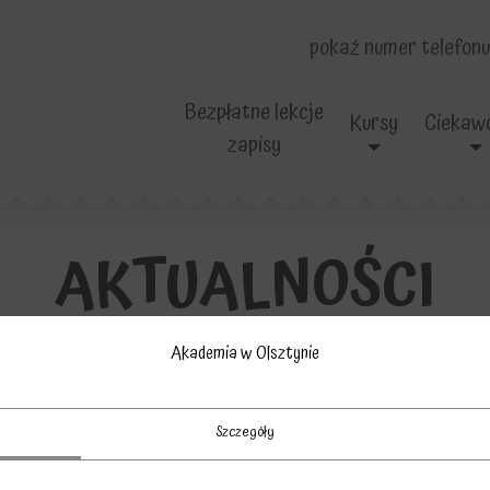
pokaż numer telefonu
Bezpłatne lekcje
Kursy
Ciekawo
zapisy
AKTUALNOŚCI
Akademia w Olsztynie
. Informacje: Kiedy startują kursy? Jak się zapisać? Go
Szczegóły