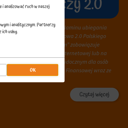
cja z Tarczy 2.0
 i analizować ruch w naszej
owym i analitycznym. Partnerzy
 beneficjenta 14 lit i) Regulaminu ubiegania
ich usług.
ie rządowym „Tarcza Finansowa 2.0 Polskiego
ikro, małych i średnich firm” zobowiązuje
zczenia na swojej stronie internetowej lub na
ecznościowych, w miejscu widocznym dla osób
OK
acji o uzyskaniu Subwencji Finansowej wraz ze
Czytaj więcej