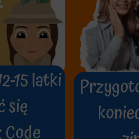
12-15 latki
Przygoto
 się
koniec
z Code