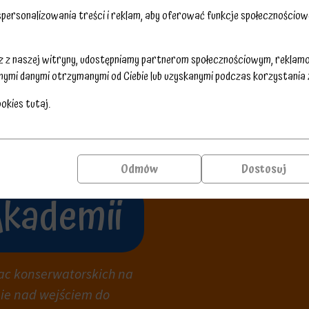
Subwen
ersonalizowania treści i reklam, aby oferować funkcje społecznościowe
sz z naszej witryny, udostępniamy partnerom społecznościowym, reklam
Obowiązki informacyjne
nymi danymi otrzymanymi od Ciebie lub uzyskanymi podczas korzystania z 
się o udział w program
ookies
tutaj
.
Funduszu Rozwoju dla m
beneficjenta do „umies
koncie w mediach społ
Odmów
Dostosuj
odwiedzających, inform
wskazaniem, że […]
Akademii
rac konserwatorskich na
nie nad wejściem do