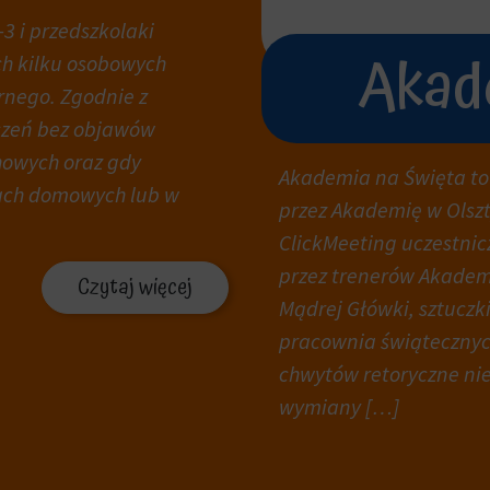
3 i przedszkolaki
Akad
ch kilku osobowych
rnego. Zgodnie z
czeń bez objawów
howych oraz gdy
Akademia na Święta to
kach domowych lub w
przez Akademię w Olszt
ClickMeeting uczestni
przez trenerów Akadem
Czytaj więcej
Mądrej Główki, sztuczki
pracownia świątecznych
chwytów retoryczne ni
wymiany […]