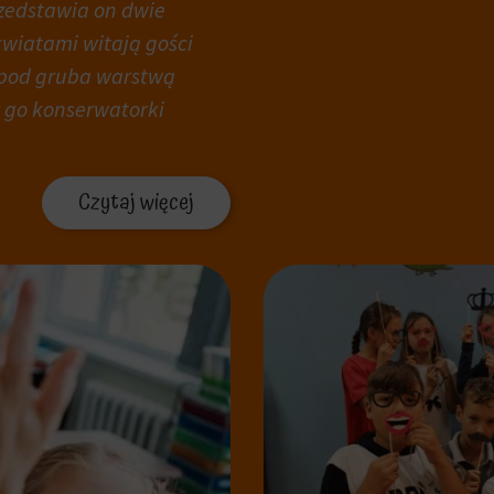
zedstawia on dwie
kwiatami witają gości
 pod gruba warstwą
y go konserwatorki
Czytaj więcej