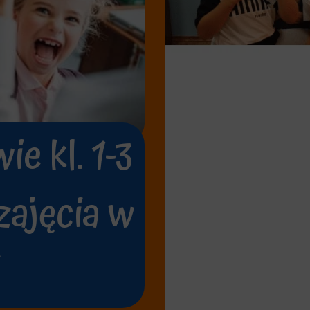
ie kl. 1-3
zajęcia w
i