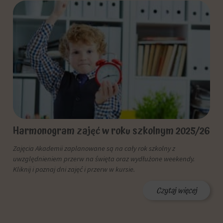
działań.
analitycznych
Istnieją
(np.
różne
Google
typy,
Analytics).
w
Przechowywanie
tym
reklam
ciasteczka
sesyjne
Zarządza
(tymczasowe)
tym,
i
czy
trwałe
dane
(długoterminowe).
związane
Pomagają
z
one
Harmonogram zajęć w roku szkolnym 2025/26
reklamami
spersonalizować
(np.
wrażenia
Zajęcia Akademii zaplanowane są na cały rok szkolny z
ciasteczka
z
uwzględnieniem przerw na święta oraz wydłużone weekendy.
do
przeglądania,
Kliknij i poznaj dni zajęć i przerw w kursie.
targetowania
ale
i
mogą
Czytaj więcej
śledzenia)
również
mogą
śledzić
być
zachowanie
przechowywane
online.