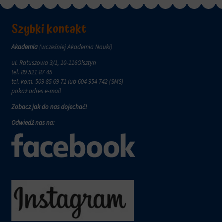
za
pośrednictwem
ustawień
Szybki kontakt
prywatności
witryny,
Akademia
(wcześniej Akademia Nauki)
które
umożliwiają
ul. Ratuszowa 3/1, 10-116Olsztyn
zarządzanie
tel.
89 521 87 45
lub
tel. kom.
509 85 69 71
lub 604 954 742 (SMS)
usuwanie
pokaż adres e-mail
przechowywanych
Zobacz jak do nas dojechać!
ciasteczek
w
Odwiedź nas na:
dowolnym
momencie.
Aby
uzyskać
więcej
szczegółów
na
temat
tego,
jak