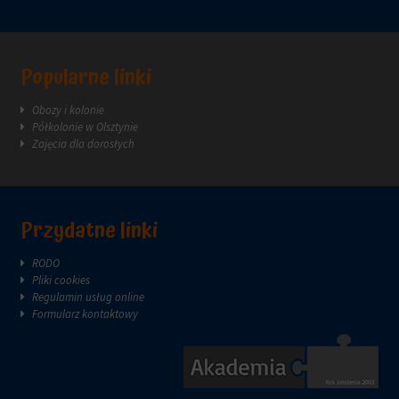
witryna
internetowa
używa
ciasteczek
Popularne linki
i
jak
zbiera
Obozy i kolonie
dane,
Półkolonie w Olsztynie
zapoznaj
Zajęcia dla dorosłych
się
z
polityką
prywatności
Przydatne linki
witryny.
Ten
dokument
RODO
opisuje
Pliki cookies
rodzaje
Regulamin usług online
używanych
Formularz kontaktowy
plików
cookie,
zbierane
dane
oraz