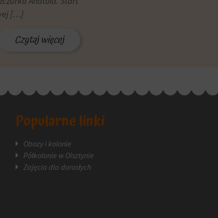
szczurka Anatola. Start
wej […]
Czytaj więcej
Popularne linki
Obozy i kolonie
Półkolonie w Olsztynie
Zajęcia dla dorosłych