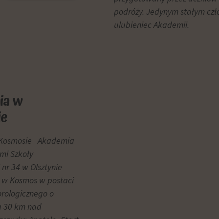
podróży. Jedynym stałym czł
ulubieniec Akademii.
ia w
ie
Kosmosie Akademia
mi Szkoły
nr 34 w Olsztynie
 w Kosmos w postaci
rologicznego o
a 30 km nad