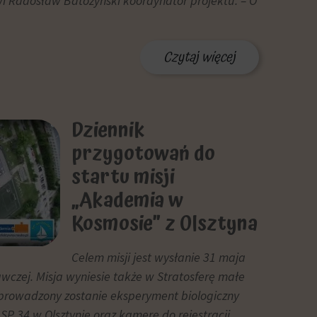
wi Radosław Batożyński koordynator projektu. – O
Czytaj więcej
Dziennik
przygotowań do
startu misji
„Akademia w
Kosmosie” z Olsztyna
Celem misji jest wysłanie 31 maja
wczej. Misja wyniesie także w Stratosferę małe
prowadzony zostanie eksperyment biologiczny
P 34 w Olsztynie oraz kamerę do rejestracji