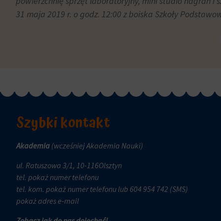
powierzchnię sprzęt laboratoryjny, mini studio nagrań i 
i
w
pomiaru
31 maja 2019 r. o godz. 12:00 z boiska Szkoły Podstawo
dowolnym
skuteczności
momencie,
reklam.
zazwyczaj
za
pośrednictwem
ustawień
prywatności
witryny,
które
Szybki kontakt
umożliwiają
zarządzanie
Akademia
(wcześniej Akademia Nauki)
lub
usuwanie
ul. Ratuszowa 3/1, 10-116Olsztyn
przechowywanych
tel.
pokaż numer telefonu
ciasteczek
tel. kom.
pokaż numer telefonu
lub 604 954 742 (SMS)
w
pokaż adres e-mail
dowolnym
Zobacz jak do nas dojechać!