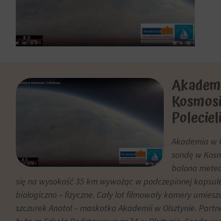
trwałe
dane
(długoterminowe).
związane
Pomagają
z
one
reklamami
spersonalizować
(np.
wrażenia
ciasteczka
z
do
Akadem
przeglądania,
targetowania
ale
Kosmosi
i
mogą
śledzenia)
Polecie
również
mogą
śledzić
być
Akademia w O
zachowanie
przechowywane
sondę w Kosm
online.
i
balona meteo
przetwarzane
Zgoda
się na wysokość 35 km wywożąc w podczepionej kapsul
na
odnosi
biologiczno – fizyczne. Cały lot filmowały kamery umies
potrzeby
się
usług
szczurek Anatol – maskotka Akademii w Olsztynie. Part
do
reklamowych.