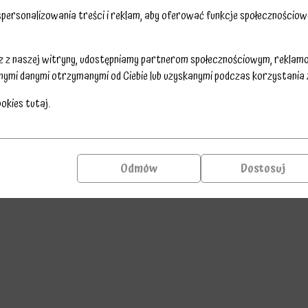
ersonalizowania treści i reklam, aby oferować funkcje społecznościowe
Olsztynie wysyła sondę w Kosmos w postaci balonu meteorol
jny, mini studio nagrań i szczurka Anatola. start piątek 31 m
sz z naszej witryny, udostępniamy partnerom społecznościowym, reklam
nymi danymi otrzymanymi od Ciebie lub uzyskanymi podczas korzystania z 
ookies
tutaj
.
Odmów
Dostosuj