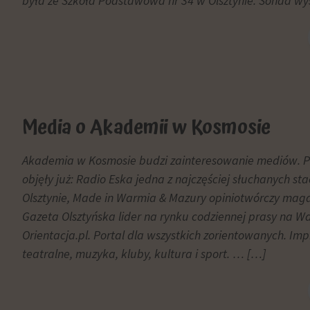
była ze Szkoła Podstawowa nr 34 w Olsztynie. Sonda w
zgody,
którą
Personalizacja
witryny
reklam
muszą
Określa,
uzyskać
czy
od
można
użytkowników
wyświetlać
przed
Media o Akademii w Kosmosie
spersonalizowane
użyciem
reklamy
ciasteczek
Akademia w Kosmosie budzi zainteresowanie mediów. 
na
gromadzących
objęły już: Radio Eska jedna z najczęściej słuchanych st
podstawie
dane
Olsztynie, Made in Warmia & Mazury opiniotwórczy magaz
zachowań
osobowe.
Gazeta Olsztyńska lider na rynku codziennej prasy na Wa
i
Przepisy
preferencji
takie
Orientacja.pl. Portal dla wszystkich zorientowanych. Impr
użytkownika,
jak
teatralne, muzyka, kluby, kultura i sport. … […]
wykorzystując
GDPR
w
wymagają,
tym
aby