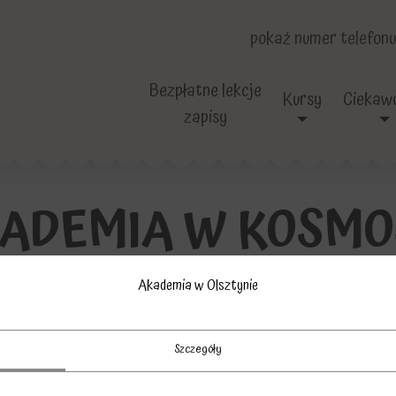
pokaż numer telefonu
Bezpłatne lekcje
Kursy
Ciekawo
zapisy
ADEMIA W KOSMO
Akademia w Olsztynie
34 w Olsztynie wysyła sondę w Kosmos w postaci balon
ierzchnię sprzęt laboratoryjny, mini studio nagrań i s
Szczegóły
eszczonej na dronie. Filmik dostępny jest na YouYube