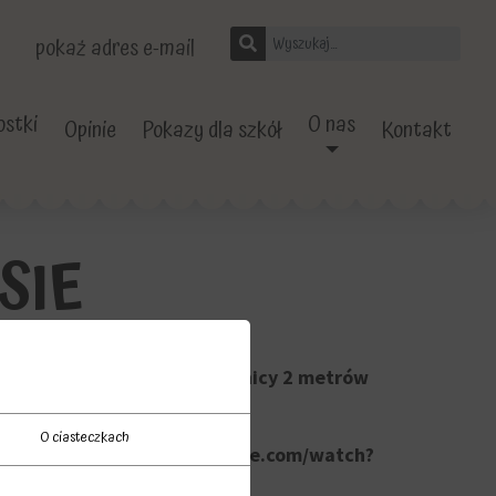
pokaż adres e-mail
stki
O nas
Opinie
Pokazy dla szkół
Kontakt
SIE
u meteorologicznego o średnicy 2 metrów
zczurka Anatola.
O ciasteczkach
 Akademii https://www.youtube.com/watch?