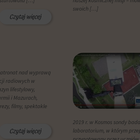
ystartowała […]
naszej kosmicznej misji – mó
swoich […]
Czytaj więcej
Patronat nad wyprawą
acji radiowych w
yn lifestylowy,
rmii i Mazurach,
ezy, filmy, spektakle
2019 r. w Kosmos sondy bada
Czytaj więcej
laboratorium, w którym prze
przygotowany przez uczniów S