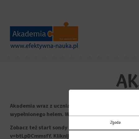
AK
Akademia wraz z uczniami Szkoły Podstawowej nr 
wypełnionego helem. Wyniesie ona na 30 km nad pow
Zgoda
Zobacz też start sondy widziany okiem kamery umi
v=btLpDCmmsfY. Kliknij link po lewej.