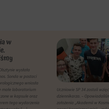
ia w
e.
liśmy
lsztynie wysłała
os. Sonda w postaci
rologicznego wniosła
e małe laboratorium
Uczniowie SP 34 zostali wzię
zczone w kapsule oraz
dziennikarza. – Opowiadaliśm
nerem tego wydarzenia
założenia „Akademii w Kosmo