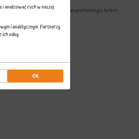
 i analizować ruch w naszej
ogicznego o średnicy 2 metrów wypełnionego helem.
aja 2019 r. o godz. 12:00.
owym i analitycznym. Partnerzy
ich usług.
OK