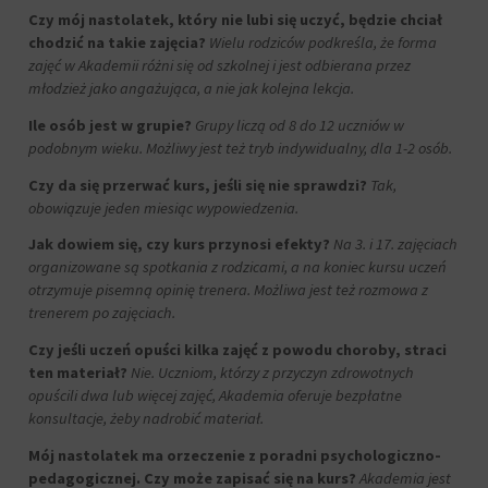
Czy mój nastolatek, który nie lubi się uczyć, będzie chciał
chodzić na takie zajęcia?
Wielu rodziców podkreśla, że forma
zajęć w Akademii różni się od szkolnej i jest odbierana przez
młodzież jako angażująca, a nie jak kolejna lekcja.
Ile osób jest w grupie?
Grupy liczą od 8 do 12 uczniów w
podobnym wieku. Możliwy jest też tryb indywidualny, dla 1-2 osób.
Czy da się przerwać kurs, jeśli się nie sprawdzi?
Tak,
obowiązuje jeden miesiąc wypowiedzenia.
Jak dowiem się, czy kurs przynosi efekty?
Na 3. i 17. zajęciach
organizowane są spotkania z rodzicami, a na koniec kursu uczeń
otrzymuje pisemną opinię trenera. Możliwa jest też rozmowa z
trenerem po zajęciach.
Czy jeśli uczeń opuści kilka zajęć z powodu choroby, straci
ten materiał?
Nie. Uczniom, którzy z przyczyn zdrowotnych
opuścili dwa lub więcej zajęć, Akademia oferuje bezpłatne
konsultacje, żeby nadrobić materiał.
Mój nastolatek ma orzeczenie z poradni psychologiczno-
pedagogicznej. Czy może zapisać się na kurs?
Akademia jest