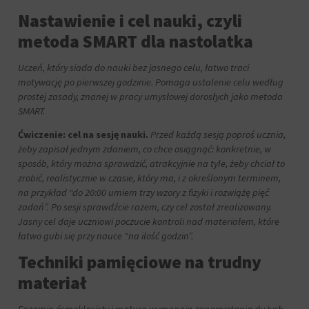
tego,
Nastawienie i cel nauki, czyli
jak
witryna
metoda SMART dla nastolatka
internetowa
używa
Uczeń, który siada do nauki bez jasnego celu, łatwo traci
ciasteczek
motywację po pierwszej godzinie. Pomaga ustalenie celu według
i
jak
prostej zasady, znanej w pracy umysłowej dorosłych jako metoda
zbiera
SMART.
dane,
Ćwiczenie: cel na sesję nauki.
Przed każdą sesją poproś ucznia,
zapoznaj
żeby zapisał jednym zdaniem, co chce osiągnąć: konkretnie, w
się
z
sposób, który można sprawdzić, atrakcyjnie na tyle, żeby chciał to
polityką
zrobić, realistycznie w czasie, który ma, i z określonym terminem,
prywatności
na przykład “do 20:00 umiem trzy wzory z fizyki i rozwiążę pięć
witryny.
zadań”. Po sesji sprawdźcie razem, czy cel został zrealizowany.
Ten
Jasny cel daje uczniowi poczucie kontroli nad materiałem, które
dokument
łatwo gubi się przy nauce “na ilość godzin”.
opisuje
rodzaje
Techniki pamięciowe na trudny
używanych
materiał
plików
cookie,
zbierane