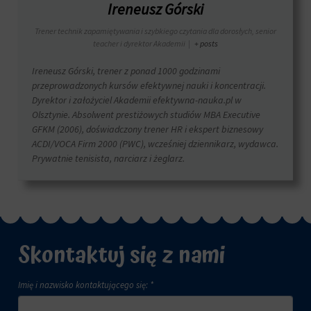
Ireneusz Górski
Trener technik zapamiętywania i szybkiego czytania dla dorosłych, senior
teacher i dyrektor Akademii
|
+ posts
Ireneusz Górski, trener z ponad 1000 godzinami
przeprowadzonych kursów efektywnej nauki i koncentracji.
Dyrektor i założyciel Akademii efektywna-nauka.pl w
Olsztynie. Absolwent prestiżowych studiów MBA Executive
GFKM (2006), doświadczony trener HR i ekspert biznesowy
ACDI/VOCA Firm 2000 (PWC), wcześniej dziennikarz, wydawca.
Prywatnie tenisista, narciarz i żeglarz.
Skontaktuj się z nami
Imię i nazwisko kontaktującego się: *