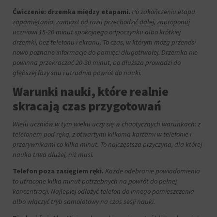
wykorzystując
wymagają,
w
Ćwiczenie: drzemka między etapami.
Po zakończeniu etapu
aby
tym
zapamiętania, zamiast od razu przechodzić dalej, zaproponuj
witryny
celu
uczniowi 15-20 minut spokojnego odpoczynku albo krótkiej
prosiły
zapisane
drzemki, bez telefonu i ekranu. To czas, w którym mózg przenosi
o
dane.
nowo poznane informacje do pamięci długotrwałej. Drzemka nie
wyraźną
powinna przekraczać 20-30 minut, bo dłuższa prowadzi do
zgodę,
Przechowywanie
umożliwiając
danych
głębszej fazy snu i utrudnia powrót do nauki.
użytkownikom
użytkownika
Warunki nauki, które realnie
akceptowanie
Kontroluje
lub
skracają czas przygotowań
przechowywanie
odrzucanie
danych
ciasteczek
Wielu uczniów w tym wieku uczy się w chaotycznych warunkach: z
specyficznych
i
dla
telefonem pod ręką, z otwartymi kilkoma kartami w telefonie i
kontrolowanie
użytkownika,
przerywnikami co kilka minut. To najczęstsza przyczyna, dla której
swojej
służących
nauka trwa dłużej, niż musi.
prywatności.
do
Możesz
śledzenia
Telefon poza zasięgiem ręki.
Każde odebranie powiadomienia
również
reklam,
to utracone kilka minut potrzebnych na powrót do pełnej
wycofać
profilowania
koncentracji. Najlepiej odłożyć telefon do innego pomieszczenia
zgodę
i
w
albo włączyć tryb samolotowy na czas sesji nauki.
pomiaru
dowolnym