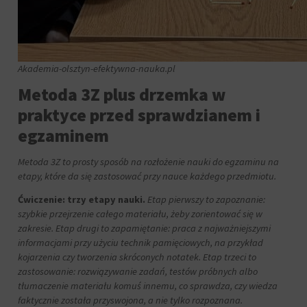
być
zachowanie
przechowywane
online.
i
przetwarzane
Zgoda
na
odnosi
Akademia-olsztyn-efektywna-nauka.pl
potrzeby
się
usług
do
Metoda 3Z plus drzemka w
reklamowych.
zgody,
którą
praktyce przed sprawdzianem i
Personalizacja
witryny
reklam
egzaminem
muszą
uzyskać
Określa,
od
Metoda 3Z to prosty sposób na rozłożenie nauki do egzaminu na
czy
użytkowników
etapy, które da się zastosować przy nauce każdego przedmiotu.
można
przed
wyświetlać
Ćwiczenie: trzy etapy nauki.
Etap pierwszy to zapoznanie:
użyciem
spersonalizowane
szybkie przejrzenie całego materiału, żeby zorientować się w
ciasteczek
reklamy
gromadzących
zakresie. Etap drugi to zapamiętanie: praca z najważniejszymi
na
dane
informacjami przy użyciu technik pamięciowych, na przykład
podstawie
osobowe.
kojarzenia czy tworzenia skróconych notatek. Etap trzeci to
zachowań
Przepisy
i
zastosowanie: rozwiązywanie zadań, testów próbnych albo
takie
preferencji
tłumaczenie materiału komuś innemu, co sprawdza, czy wiedza
jak
użytkownika,
faktycznie została przyswojona, a nie tylko rozpoznana.
GDPR