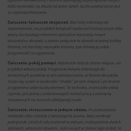
Egzamin ósmoklasisty i matura wymagają zapamiętania dużych
dane
ilości materiału na dłużej niż jeden dzień. Suche powtarzanie jest
oraz
tu najmniej efektywne.
sposób
przechowywania
Ćwiczenie: łańcuszek skojarzeń.
Weź listę informacji do
lub
zapamiętania, na przykład kolejność wydarzeń historycznych albo
udostępniania
wzory. Do każdego elementu wymyślcie wyrazisty, nawet
Twoich
absurdalny obrazek, a potem połączcie te obrazki w jedną krótką
informacji.
historię. Im bardziej niezwykła historia, tym łatwiej ją sobie
Wyjaśnia
przypomnieć na egzaminie.
również,
jak
Ćwiczenie: pokój pamięci.
Wybierzcie dobrze znane miejsce, na
możesz
przykład własny pokój. Przypiszcie kolejne informacje do
zarządzać
konkretnych punktów w tym pomieszczeniu, w formie obrazków.
swoimi
Ucząc się, uczeń w wyobraźni “chodzi” po tym miejscu i po drodze
preferencjami.
przypomina sobie każdy element. Ta technika, znana jako pokój
rzymski, jest jedną z podstawowych metod pracy z pamięcią
stosowanych na kursach efektywnej nauki.
Ćwiczenie: streszczenie w jednym zdaniu.
Po przeczytaniu
rozdziału albo notatek z lekcji poproś ucznia, żeby zamknął
podręcznik i streścił cały materiał w jednym, maksymalnie dwóch
zdaniach, własnymi słowami. Jeśli nie jest w stanie tego zrobić, to