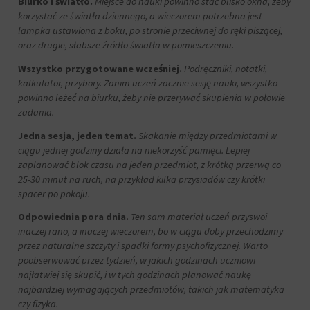
skuteczności
Biurko i światło.
Miejsce do nauki powinno stać blisko okna, żeby
momencie,
reklam.
korzystać ze światła dziennego, a wieczorem potrzebna jest
zazwyczaj
za
lampka ustawiona z boku, po stronie przeciwnej do ręki piszącej,
pośrednictwem
oraz drugie, słabsze źródło światła w pomieszczeniu.
ustawień
Wszystko przygotowane wcześniej.
Podręczniki, notatki,
prywatności
witryny,
kalkulator, przybory. Zanim uczeń zacznie sesję nauki, wszystko
które
powinno leżeć na biurku, żeby nie przerywać skupienia w połowie
umożliwiają
zadania.
zarządzanie
lub
Jedna sesja, jeden temat.
Skakanie między przedmiotami w
usuwanie
ciągu jednej godziny działa na niekorzyść pamięci. Lepiej
przechowywanych
zaplanować blok czasu na jeden przedmiot, z krótką przerwą co
ciasteczek
25-30 minut na ruch, na przykład kilka przysiadów czy krótki
w
spacer po pokoju.
dowolnym
momencie.
Odpowiednia pora dnia.
Ten sam materiał uczeń przyswoi
inaczej rano, a inaczej wieczorem, bo w ciągu doby przechodzimy
Aby
przez naturalne szczyty i spadki formy psychofizycznej. Warto
uzyskać
poobserwować przez tydzień, w jakich godzinach uczniowi
więcej
najłatwiej się skupić, i w tych godzinach planować naukę
szczegółów
na
najbardziej wymagających przedmiotów, takich jak matematyka
temat
czy fizyka.