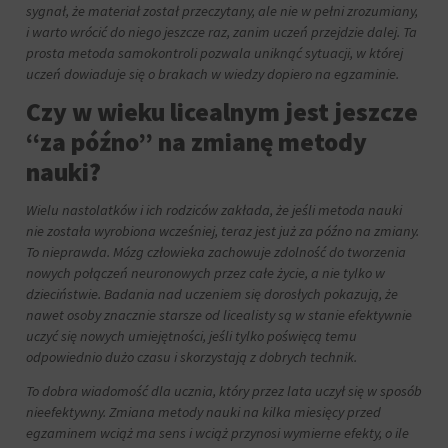
sygnał, że materiał został przeczytany, ale nie w pełni zrozumiany,
i warto wrócić do niego jeszcze raz, zanim uczeń przejdzie dalej. Ta
prosta metoda samokontroli pozwala uniknąć sytuacji, w której
uczeń dowiaduje się o brakach w wiedzy dopiero na egzaminie.
Czy w wieku licealnym jest jeszcze
“za późno” na zmianę metody
nauki?
Wielu nastolatków i ich rodziców zakłada, że jeśli metoda nauki
nie została wyrobiona wcześniej, teraz jest już za późno na zmiany.
To nieprawda. Mózg człowieka zachowuje zdolność do tworzenia
nowych połączeń neuronowych przez całe życie, a nie tylko w
dzieciństwie. Badania nad uczeniem się dorosłych pokazują, że
nawet osoby znacznie starsze od licealisty są w stanie efektywnie
uczyć się nowych umiejętności, jeśli tylko poświęcą temu
odpowiednio dużo czasu i skorzystają z dobrych technik.
To dobra wiadomość dla ucznia, który przez lata uczył się w sposób
nieefektywny. Zmiana metody nauki na kilka miesięcy przed
egzaminem wciąż ma sens i wciąż przynosi wymierne efekty, o ile