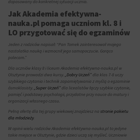
dopasowany do konkretnej sytuacji ucznia.
Jak Akademia efektywna-
nauka.pl pomaga uczniom kl. 8 i
LO przygotować się do egzaminów
Jeden z rodziców napisał: “
Pan Tomek zainteresował mojego
nastolatka nauką i wzmocnił jego samopoczucie. Gorąco
polecam
.”
Dla uczniów klasy 8 i liceum Akademia efektywna-nauka.pl w
Olsztynie prowadzi dwa kursy.
„Dobry Uczeń”
dla klas 7-8 uczy
szybkiego czytania i technik zapamiętywania z myślą o egzaminie
ósmoklasisty.
„Super Uczeń”
dla licealistów łączy szybkie czytanie,
pamięć i podstawy psychologii, przydatne przy nauce do matury i
organizacji własnego czasu.
Pełną ofertę dla tej grupy wiekowej znajdziesz na
stronie pakietu
dla młodzieży
.
W opinii wielu rodziców Akademia efektywna-nauka.pl to jedyne
takie miejsce w Olsztynie, gdzie dzieci uczą się myśleć. Uczniowie