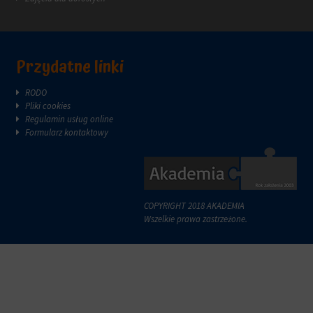
witryna
internetowa
używa
ciasteczek
i
Przydatne linki
jak
zbiera
RODO
dane,
Pliki cookies
zapoznaj
Regulamin usług online
się
Formularz kontaktowy
z
polityką
prywatności
witryny.
Ten
dokument
COPYRIGHT 2018 AKADEMIA
opisuje
Wszelkie prawa zastrzeżone.
rodzaje
używanych
plików
cookie,
zbierane
dane
oraz