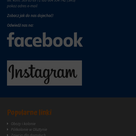
tel. kom.
509 85 69 71
lub 604 954 742 (SMS)
za
pokaż adres e-mail
pośrednictwem
ustawień
Zobacz jak do nas dojechać!
prywatności
witryny,
Odwiedź nas na:
które
umożliwiają
zarządzanie
lub
usuwanie
przechowywanych
ciasteczek
w
dowolnym
momencie.
Aby
uzyskać
więcej
szczegółów
Popularne linki
na
temat
Obozy i kolonie
tego,
Półkolonie w Olsztynie
jak
Zajęcia dla dorosłych