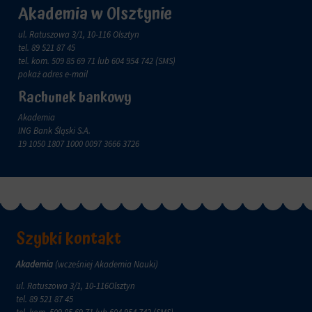
aby
tym
Akademia w Olsztynie
witryny
celu
prosiły
zapisane
ul. Ratuszowa 3/1, 10-116 Olsztyn
o
dane.
tel.
89 521 87 45
wyraźną
tel. kom.
509 85 69 71
lub 604 954 742 (SMS)
zgodę,
Przechowywanie
pokaż adres e-mail
umożliwiając
danych
użytkownikom
użytkownika
Rachunek bankowy
akceptowanie
Kontroluje
Akademia
lub
przechowywanie
ING Bank Śląski S.A.
odrzucanie
danych
19 1050 1807 1000 0097 3666 3726
ciasteczek
specyficznych
i
dla
kontrolowanie
użytkownika,
swojej
służących
prywatności.
do
Możesz
śledzenia
również
Szybki kontakt
reklam,
wycofać
profilowania
zgodę
i
w
Akademia
(wcześniej Akademia Nauki)
pomiaru
dowolnym
skuteczności
ul. Ratuszowa 3/1, 10-116Olsztyn
momencie,
reklam.
tel.
89 521 87 45
zazwyczaj