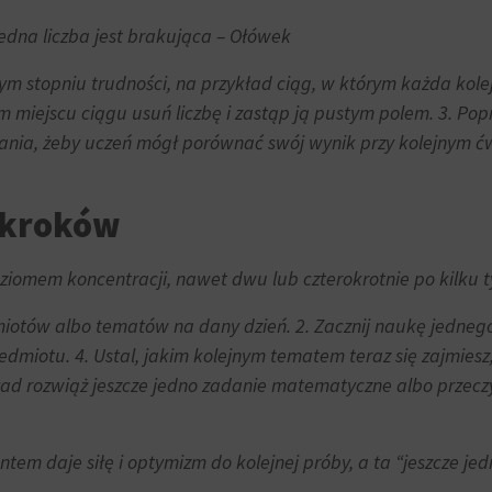
jedna liczba jest brakująca – Ołówek
ym stopniu trudności, na przykład ciąg, w którym każda kolej
 miejscu ciągu usuń liczbę i zastąp ją pustym polem. 3. Popr
ązania, żeby uczeń mógł porównać swój wynik przy kolejnym ćw
 kroków
iomem koncentracji, nawet dwu lub czterokrotnie po kilku 
otów albo tematów na dany dzień. 2. Zacznij naukę jednego z 
zedmiotu. 4. Ustal, jakim kolejnym tematem teraz się zajmies
ład rozwiąż jeszcze jedno zadanie matematyczne albo przeczy
m daje siłę i optymizm do kolejnej próby, a ta “jeszcze jed