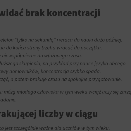
widać brak koncentracji
elefon “tylko na sekundę” i wraca do nauki dużo później.
ściu do końca strony trzeba wracać do początku.
są niewspółmierne do włożonego czasu.
uższego skupienia, na przykład przy nauce języka obcego.
mowy domowników, koncentracja szybko spada.
cząć, a potem brakuje czasu na spokojne przygotowanie.
u: mózg młodego człowieka w tym wieku wciąż uczy się zar
zadanie.
akującej liczby w ciągu
co jest szczególnie ważne dla uczniów w tym wieku.