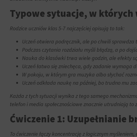
trwałe
dane
(długoterminowe).
związane
Typowe sytuacje, w których 
Pomagają
z
one
reklamami
Rodzice uczniów klas 5-7 najczęściej opisują to tak:
spersonalizować
(np.
wrażenia
ciasteczka
Uczeń otwiera podręcznik, ale po chwili sprawdza t
z
do
Podczas czytania rozdziału myśli błądzą, a po doj
przeglądania,
targetowania
Nauka do klasówki trwa wiele godzin, ale efekty 
ale
i
Uczeń łatwo się zniechęca, gdy zadanie wymaga dł
mogą
śledzenia)
również
W pokoju, w którym gra muzyka albo słychać roz
mogą
śledzić
Uczeń odkłada naukę na później, bo trudno mu za
być
zachowanie
przechowywane
Każda z tych sytuacji wynika z tego samego mechanizm
online.
i
telefon i media społecznościowe znacznie utrudniają to 
przetwarzane
Zgoda
na
odnosi
Ćwiczenie 1: Uzupełnianie br
potrzeby
się
usług
do
To ćwiczenie łączy koncentrację z logicznym myśleniem, 
reklamowych.