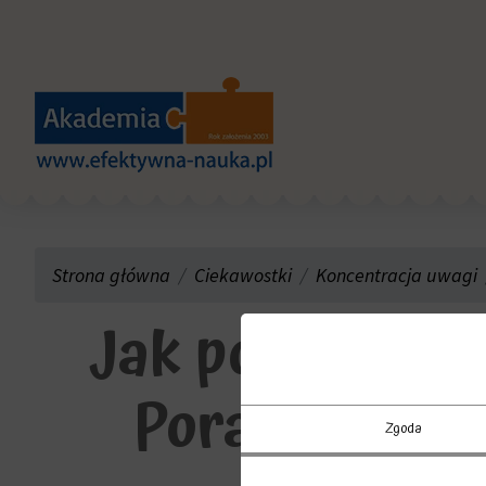
Strona główna
Ciekawostki
Koncentracja uwagi
Jak poprawić k
Porady Akade
Zgoda