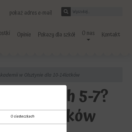
pokaż adres e-mail
stki
O nas
Opinie
Pokazy dla szkół
Kontakt
kademii w Olsztynie dla 10-14latków
 w klasach 5-7?
a 10-14latków
O ciasteczkach