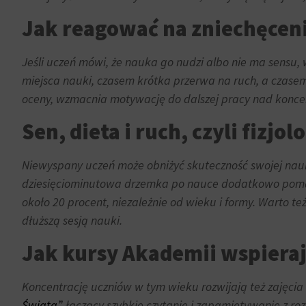
i
w
pomiaru
Jak reagować na zniechęceni
dowolnym
skuteczności
momencie,
reklam.
Jeśli uczeń mówi, że nauka go nudzi albo nie ma sensu
zazwyczaj
za
miejsca nauki, czasem krótka przerwa na ruch, a czasem 
pośrednictwem
oceny, wzmacnia motywację do dalszej pracy nad konce
ustawień
Sen, dieta i ruch, czyli fizjo
prywatności
witryny,
które
Niewyspany uczeń może obniżyć skuteczność swojej nauki
umożliwiają
dziesięciominutowa drzemka po nauce dodatkowo pomaga
zarządzanie
około 20 procent, niezależnie od wieku i formy. Warto t
lub
dłuższą sesją nauki.
usuwanie
przechowywanych
Jak kursy Akademii wspieraj
ciasteczek
w
Koncentrację uczniów w tym wieku rozwijają też zajęcia
dowolnym
Świata”
, łączący szybkie czytanie i zapamiętywanie z r