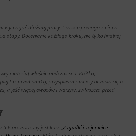
 razu wymagać dłuższej pracy. Czasem pomaga zmiana
a etapy. Docenianie każdego kroku, nie tylko finalnej
owy materiał właśnie podczas snu. Krótka,
j tuż przed nauką, przyspiesza procesy uczenia się o
czu, a jeść więcej owoców i warzyw, zwłaszcza przed
7
as 5-6 prowadzony jest kurs
„Zagadki i Tajemnice
rs
„Uczeń Sukcesu”
,
który buduje nastawienie na sukces