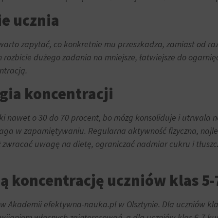
e ucznia
, warto zapytać, co konkretnie mu przeszkadza, zamiast od
rozbicie dużego zadania na mniejsze, łatwiejsze do ogarnięci
ntracją.
logia koncentracji
 nawet o 30 do 70 procent, bo mózg konsoliduje i utrwala n
 w zapamiętywaniu. Regularna aktywność fizyczna, najlepie
eż zwracać uwagę na dietę, ograniczać nadmiar cukru i tłusz
ą koncentrację uczniów klas 5-
 w Akademii efektywna-nauka.pl w Olsztynie. Dla uczniów kl
ozwijaniem własnych zainteresowań, a dla uczniów klas 6-7 ku