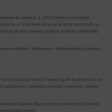
otrzebne do zadania. 2. Odłóż telefon poza zasięg
 słuchu. 4. Ustal konkretny cel na dany czas nauki, na
awiają się inne sprawy, zapisz je na liście z konkretną
wego materiału i docieranie z informacjami do pamięci
uszę się uczyć historii”, lepiej ustalić konkretny cel, na
e jest zakończone, i pomaga utrzymać uwagę do samego
 napisania koledze albo pomysł na weekend. Zapisanie
z pełnym skupieniem.