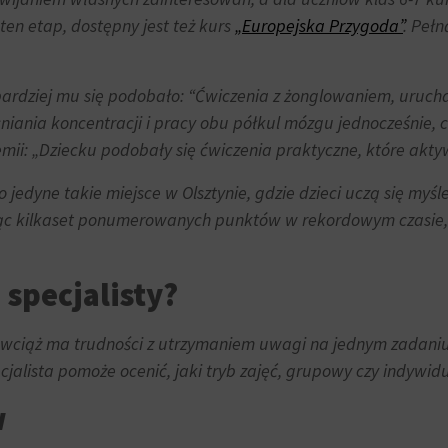
ten etap, dostępny jest też kurs
„Europejska Przygoda”
. Pełn
ardziej mu się podobało: “
Ćwiczenia z żonglowaniem, uruch
iania koncentracji i pracy obu półkul mózgu jednocześnie, c
mii: „
Dziecku podobały się ćwiczenia praktyczne, które akt
jedyne takie miejsce w Olsztynie, gdzie dzieci uczą się myśl
cząc kilkaset ponumerowanych punktów w rekordowym czasie,
specjalisty?
iąż ma trudności z utrzymaniem uwagi na jednym zadaniu, 
lista pomoże ocenić, jaki tryb zajęć, grupowy czy indywidua
w