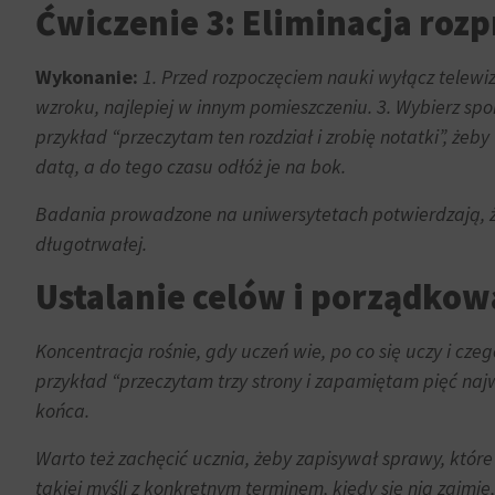
celu
witryny
Ćwiczenie 3: Eliminacja rozp
zapisane
prosiły
dane.
o
Wykonanie:
1. Przed rozpoczęciem nauki wyłącz telewizo
wyraźną
wzroku, najlepiej w innym pomieszczeniu. 3. Wybierz spo
Przechowywanie
zgodę,
danych
przykład “przeczytam ten rozdział i zrobię notatki”, żeby
umożliwiając
użytkownika
datą, a do tego czasu odłóż je na bok.
użytkownikom
akceptowanie
Kontroluje
Badania prowadzone na uniwersytetach potwierdzają, że
lub
przechowywanie
długotrwałej.
odrzucanie
danych
ciasteczek
specyficznych
Ustalanie celów i porządkow
i
dla
kontrolowanie
użytkownika,
Koncentracja rośnie, gdy uczeń wie, po co się uczy i czeg
swojej
służących
przykład “przeczytam trzy strony i zapamiętam pięć naj
prywatności.
do
Możesz
końca.
śledzenia
również
reklam,
Warto też zachęcić ucznia, żeby zapisywał sprawy, któr
wycofać
profilowania
takiej myśli z konkretnym terminem, kiedy się nią zajmi
zgodę