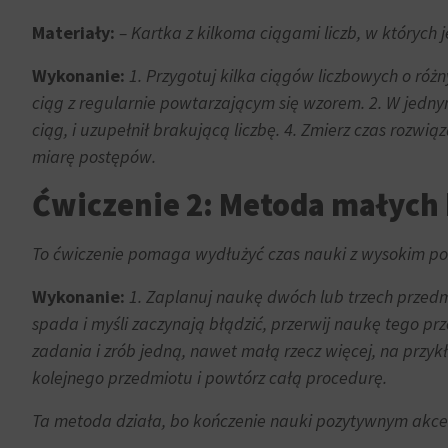
zgody,
którą
Materiały:
– Kartka z kilkoma ciągami liczb, w których 
Personalizacja
witryny
reklam
muszą
Wykonanie:
1. Przygotuj kilka ciągów liczbowych o różn
Określa,
uzyskać
ciąg z regularnie powtarzającym się wzorem. 2. W jednym
czy
od
ciąg, i uzupełnił brakującą liczbę. 4. Zmierz czas rozwi
można
użytkowników
miarę postępów.
wyświetlać
przed
spersonalizowane
użyciem
Ćwiczenie 2: Metoda małych
reklamy
ciasteczek
na
gromadzących
To ćwiczenie pomaga wydłużyć czas nauki z wysokim poz
podstawie
dane
zachowań
osobowe.
Wykonanie:
1. Zaplanuj naukę dwóch lub trzech przedmi
i
Przepisy
spada i myśli zaczynają błądzić, przerwij naukę tego pr
preferencji
takie
zadania i zrób jedną, nawet małą rzecz więcej, na przyk
użytkownika,
jak
kolejnego przedmiotu i powtórz całą procedurę.
wykorzystując
GDPR
w
wymagają,
Ta metoda działa, bo kończenie nauki pozytywnym akcente
tym
aby