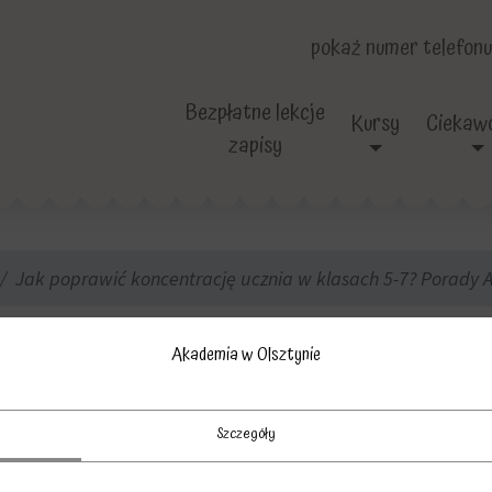
pokaż numer telefonu
Bezpłatne lekcje
Kursy
Ciekawo
zapisy
Jak poprawić koncentrację ucznia w klasach 5-7? Porady A
oncentrację ucznia
Akademia w Olsztynie
mii w Olsztynie dl
Szczegóły