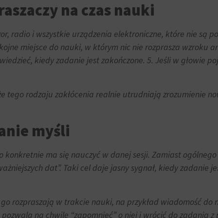
raszaczy na czas nauki
r, radio i wszystkie urządzenia elektroniczne, które nie są p
kojne miejsce do nauki, w którym nic nie rozprasza wzroku ani
 wiedzieć, kiedy zadanie jest zakończone. 5. Jeśli w głowie poj
 tego rodzaju zakłócenia realnie utrudniają zrozumienie no
anie myśli
o konkretnie ma się nauczyć w danej sesji. Zamiast ogólnego “m
ważniejszych dat”. Taki cel daje jasny sygnał, kiedy zadani
e go rozpraszają w trakcie nauki, na przykład wiadomość do
e, pozwala na chwilę “zapomnieć” o niej i wrócić do zadania 