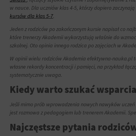
momencie.
w nauce. Dla uczniów klas 4-5, którzy dopiero zaczynają 
Aby
kursów dla klas 5-7
.
uzyskać
więcej
Jeden z rodziców po zakończonym kursie napisał co najb
szczegółów
które trenerzy Akademii wykorzystują właśnie do wzmacn
na
szkolnej. Oto opinia innego rodzica po zajęciach w Akade
temat
tego,
W opinii wielu rodziców Akademia efektywna-nauka.pl to 
jak
własne rekordy koncentracji i pamięci, na przykład łą
witryna
systematycznie uwaga.
internetowa
używa
Kiedy warto szukać wsparcia 
ciasteczek
i
Jeśli mimo prób wprowadzenia nowych nawyków uczeń wc
jak
jest rozmowa z pedagogiem lub trenerem Akademii. Specja
zbiera
dane,
Najczęstsze pytania rodzicó
zapoznaj