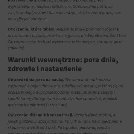
za
wyprostowane, mięśnie rozluźnione. Odpowiednia postawa
pośrednictwem
zwiększa dopływ krwi i tlenu do mózgu, dzięki czemu pracuje on
ustawień
na wyższych obrotach.
prywatności
witryny,
Otoczenie, które lubisz.
Miejsce do nauki powinno być jasne,
które
przestronne i urządzone w Twoim guście, ale bez elementów, które
umożliwiają
Cię rozpraszają. Jeśli już wybierzesz takie miejsce, staraj się go nie
zarządzanie
lub
zmieniać.
usuwanie
Warunki wewnętrzne: pora dnia,
przechowywanych
ciasteczek
zdrowie i nastawienie
w
dowolnym
Odpowiednia pora na naukę.
Ten sam materiał możesz
momencie.
zrozumieć w pełni albo wcale, zależnie od godziny, w której się go
Aby
uczysz. W ciągu doby przechodzimy przez naturalne szczyty i
uzyskać
spadki formy, dlatego warto samodzielnie sprawdzić, w jakich
więcej
godzinach najłatwiej Ci się skupić.
szczegółów
na
Ćwiczenie: dziennik koncentracji.
Przez tydzień zapisuj, w
temat
jakich godzinach zaczynasz naukę i jak długo utrzymujesz pełne
tego,
skupienie, w skali od 1 do 5. Po tygodniu porównaj wyniki i
jak
zaplanuj najbardziej wymagającą naukę właśnie w tych