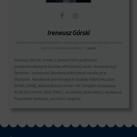
Ireneusz Górski
Trener technik zapamiętywania i szybkiego czytania dla dorosłych, senior
teacher i dyrektor Akademii
|
+ posts
Ireneusz Górski, trener z ponad 1000 godzinami
przeprowadzonych kursów efektywnej nauki i koncentracji.
Dyrektor i założyciel Akademii efektywna-nauka.pl w
Olsztynie. Absolwent prestiżowych studiów MBA Executive
GFKM (2006), doświadczony trener HR i ekspert biznesowy
ACDI/VOCA Firm 2000 (PWC), wcześniej dziennikarz, wydawca.
Prywatnie tenisista, narciarz i żeglarz.