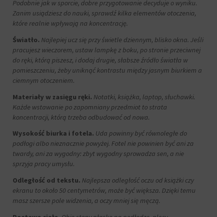
aby
tym
Podobnie jak w sporcie, dobre przygotowanie decyduje o wyniku.
witryny
celu
Zanim usiądziesz do nauki, sprawdź kilka elementów otoczenia,
prosiły
zapisane
które realnie wpływają na koncentrację.
o
dane.
wyraźną
Światło.
Najlepiej ucz się przy świetle dziennym, blisko okna. Jeśli
zgodę,
Przechowywanie
pracujesz wieczorem, ustaw lampkę z boku, po stronie przeciwnej
umożliwiając
danych
do ręki, którą piszesz, i dodaj drugie, słabsze źródło światła w
użytkownikom
użytkownika
pomieszczeniu, żeby uniknąć kontrastu między jasnym biurkiem a
akceptowanie
Kontroluje
ciemnym otoczeniem.
lub
przechowywanie
odrzucanie
Materiały w zasięgu ręki.
Notatki, książka, laptop, słuchawki.
danych
ciasteczek
Każde wstawanie po zapomniany przedmiot to strata
specyficznych
i
dla
koncentracji, którą trzeba odbudować od nowa.
kontrolowanie
użytkownika,
swojej
Wysokość biurka i fotela.
Uda powinny być równoległe do
służących
prywatności.
podłogi albo nieznacznie powyżej. Fotel nie powinien być ani za
do
Możesz
śledzenia
twardy, ani za wygodny: zbyt wygodny sprowadza sen, a nie
również
reklam,
sprzyja pracy umysłu.
wycofać
profilowania
zgodę
Odległość od tekstu.
Najlepsza odległość oczu od książki czy
i
w
pomiaru
ekranu to około 50 centymetrów, może być większa. Dzięki temu
dowolnym
skuteczności
masz szersze pole widzenia, a oczy mniej się męczą.
momencie,
reklam.
zazwyczaj
Postawa ciała.
Obie stopy płasko na podłodze, plecy