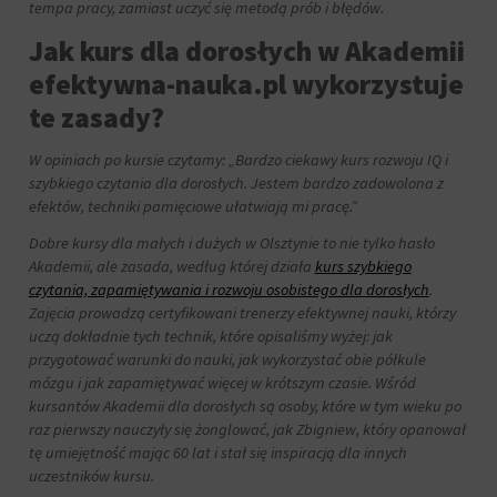
tempa pracy, zamiast uczyć się metodą prób i błędów.
Jak kurs dla dorosłych w Akademii
efektywna-nauka.pl wykorzystuje
te zasady?
W opiniach po kursie czytamy: „
Bardzo ciekawy kurs rozwoju IQ i
szybkiego czytania dla dorosłych. Jestem bardzo zadowolona z
efektów, techniki pamięciowe ułatwiają mi pracę.
”
Dobre kursy dla małych i dużych w Olsztynie to nie tylko hasło
Akademii, ale zasada, według której działa
kurs szybkiego
czytania, zapamiętywania i rozwoju osobistego dla dorosłych
.
Zajęcia prowadzą certyfikowani trenerzy efektywnej nauki, którzy
uczą dokładnie tych technik, które opisaliśmy wyżej: jak
przygotować warunki do nauki, jak wykorzystać obie półkule
mózgu i jak zapamiętywać więcej w krótszym czasie. Wśród
kursantów Akademii dla dorosłych są osoby, które w tym wieku po
raz pierwszy nauczyły się żonglować, jak Zbigniew, który opanował
tę umiejętność mając 60 lat i stał się inspiracją dla innych
uczestników kursu.