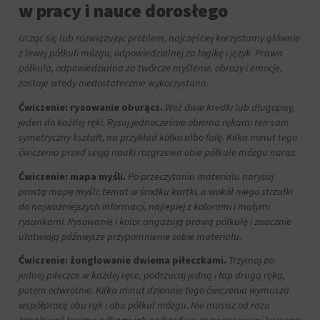
w pracy i nauce dorosłego
sposób
przechowywania
Ucząc się lub rozwiązując problem, najczęściej korzystamy głównie
lub
udostępniania
z lewej półkuli mózgu, odpowiedzialnej za logikę i język. Prawa
Twoich
półkula, odpowiedzialna za twórcze myślenie, obrazy i emocje,
informacji.
zostaje wtedy niedostatecznie wykorzystana.
Wyjaśnia
również,
Ćwiczenie: rysowanie oburącz.
Weź dwie kredki lub długopisy,
jak
jeden do każdej ręki. Rysuj jednocześnie obiema rękami ten sam
możesz
symetryczny kształt, na przykład kółko albo falę. Kilka minut tego
zarządzać
ćwiczenia przed sesją nauki rozgrzewa obie półkule mózgu naraz.
swoimi
preferencjami.
Ćwiczenie: mapa myśli.
Po przeczytaniu materiału narysuj
prostą mapę myśli: temat w środku kartki, a wokół niego strzałki
do najważniejszych informacji, najlepiej z kolorami i małymi
rysunkami. Rysowanie i kolor angażują prawą półkulę i znacznie
ułatwiają późniejsze przypomnienie sobie materiału.
Ćwiczenie: żonglowanie dwiema piłeczkami.
Trzymaj po
jednej piłeczce w każdej ręce, podrzucaj jedną i łap drugą ręką,
potem odwrotnie. Kilka minut dziennie tego ćwiczenia wymusza
współpracę obu rąk i obu półkul mózgu. Nie musisz od razu