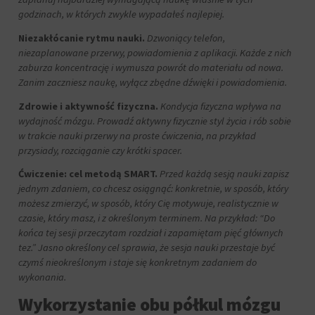
witryna
godzinach, w których zwykle wypadałeś najlepiej.
internetowa
używa
Niezakłócanie rytmu nauki.
Dzwoniący telefon,
ciasteczek
niezaplanowane przerwy, powiadomienia z aplikacji. Każde z nich
i
zaburza koncentrację i wymusza powrót do materiału od nowa.
jak
Zanim zaczniesz naukę, wyłącz zbędne dźwięki i powiadomienia.
zbiera
dane,
Zdrowie i aktywność fizyczna.
Kondycja fizyczna wpływa na
zapoznaj
wydajność mózgu. Prowadź aktywny fizycznie styl życia i rób sobie
się
w trakcie nauki przerwy na proste ćwiczenia, na przykład
z
przysiady, rozciąganie czy krótki spacer.
polityką
prywatności
Ćwiczenie: cel metodą SMART.
Przed każdą sesją nauki zapisz
witryny.
jednym zdaniem, co chcesz osiągnąć: konkretnie, w sposób, który
Ten
możesz zmierzyć, w sposób, który Cię motywuje, realistycznie w
dokument
czasie, który masz, i z określonym terminem. Na przykład: “Do
opisuje
końca tej sesji przeczytam rozdział i zapamiętam pięć głównych
rodzaje
używanych
tez.” Jasno określony cel sprawia, że sesja nauki przestaje być
plików
czymś nieokreślonym i staje się konkretnym zadaniem do
cookie,
wykonania.
zbierane
Wykorzystanie obu półkul mózgu
dane
oraz