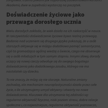
żonglować trzema piłkami jak najbardziej zaawansowani kursanci
Akademii, dwie w zupełności wystarczą na początek.
Doświadczenie życiowe jako
przewaga dorosłego ucznia
Wielu dorosłych zakłada, że wiek działa na ich niekorzyść w nauce.
W rzeczywistości doświadczenie życiowe bywa realną przewagą.
Badania nad uczeniem się drugiego języka pokazują, że u osób
starszych aktywuje się w mózgu dodatkowo pamięć semantyczna,
czyli ta gromadząca ogólną wiedzę o świecie, czego nie obserwuje
się u osób młodszych w tym samym stopniu. Innymi słowy, dorosły
uczący się nowej rzeczy odwołuje się do swojego bogatego
doświadczenia jako dodatkowego zasobu, którego nie ma
nastolatek czy dziecko.
To nie znaczy, że mózg się nie starzeje. Naturalne zmiany
zachodzą, ale mechanizm neuroplastyczności działa przez całe
życie, o ile utrzymujemy umysł aktywny i otwarty na nowe
doświadczenia. Kluczowe dla utrzymania tej zdolności są:
regularna aktywność fizyczna, niski poziom stresu, dobre relacje
społeczne i, co najważniejsze, regularna aktywność poznawcza,