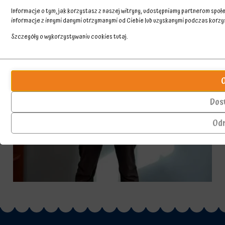
Informacje o tym, jak korzystasz z naszej witryny, udostępniamy partnerom spo
informacje z innymi danymi otrzymanymi od Ciebie lub uzyskanymi podczas korzyst
Szczegóły o wykorzystywaniu cookies
tutaj
.
Przechowywanie
Ciasteczka
statystyk
to
małe
Kontroluje,
pliki
czy
Dos
danych
dane
przechowywane
dotyczące
Od
na
korzystania
urządzeniu
z
przez
witryny
witryny
internetowej
internetowe
i
w
zachowań
celu
użytkowników
zapamiętania
mogą
preferencji,
być
danych
przechowywane
logowania
w