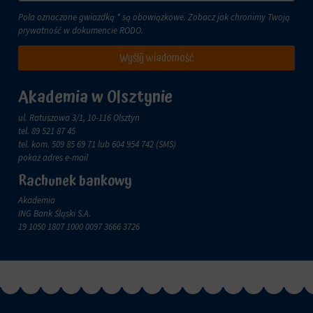
zachowanie
przechowywane
online.
Pola oznaczone gwiazdką * są obowiązkowe. Zobacz jak chronimy Twoją
i
prywatność w dokumencie
RODO
.
przetwarzane
Zgoda
na
odnosi
Wyślij wiadomość
potrzeby
się
usług
do
reklamowych.
zgody,
Akademia w Olsztynie
którą
Personalizacja
witryny
ul. Ratuszowa 3/1, 10-116 Olsztyn
reklam
muszą
tel.
89 521 87 45
uzyskać
tel. kom.
509 85 69 71
lub 604 954 742 (SMS)
Określa,
od
pokaż adres e-mail
czy
użytkowników
można
Rachunek bankowy
przed
wyświetlać
użyciem
Akademia
spersonalizowane
ciasteczek
ING Bank Śląski S.A.
reklamy
gromadzących
19 1050 1807 1000 0097 3666 3726
na
dane
podstawie
osobowe.
zachowań
Przepisy
i
takie
preferencji
jak
użytkownika,
GDPR
wykorzystując