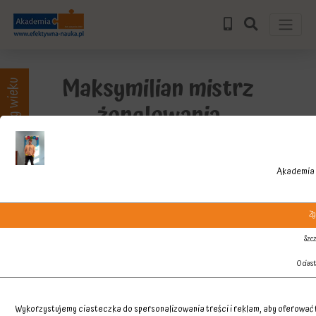
Maksymilian mistrz
Zajęcia wg wieku
żonglowania
Akademia 
Zg
Szcz
O cias
Wykorzystujemy ciasteczka do spersonalizowania treści i reklam, aby oferować f