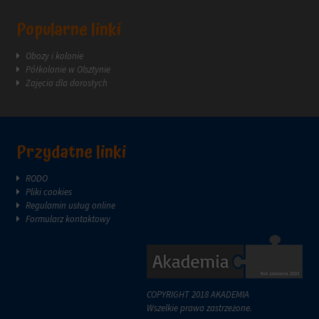
reklam.
zazwyczaj
za
Popularne linki
pośrednictwem
ustawień
Obozy i kolonie
prywatności
Półkolonie w Olsztynie
witryny,
Zajęcia dla dorosłych
które
umożliwiają
zarządzanie
lub
usuwanie
Przydatne linki
przechowywanych
ciasteczek
RODO
w
Pliki cookies
dowolnym
Regulamin usług online
momencie.
Formularz kontaktowy
Aby
uzyskać
więcej
szczegółów
na
COPYRIGHT 2018 AKADEMIA
temat
Wszelkie prawa zastrzeżone.
tego,