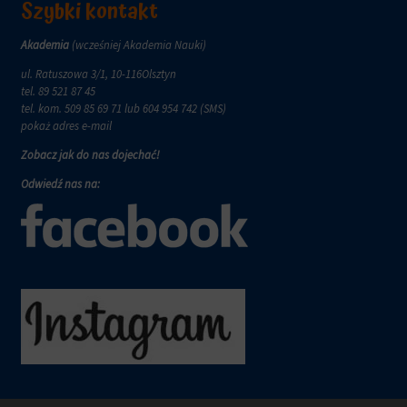
wymagają,
Szybki kontakt
w
aby
tym
witryny
celu
Akademia
(wcześniej Akademia Nauki)
prosiły
zapisane
o
ul. Ratuszowa 3/1, 10-116Olsztyn
dane.
wyraźną
tel.
89 521 87 45
zgodę,
Przechowywanie
tel. kom.
509 85 69 71
lub 604 954 742 (SMS)
umożliwiając
danych
pokaż adres e-mail
użytkownikom
użytkownika
Zobacz jak do nas dojechać!
akceptowanie
Kontroluje
lub
Odwiedź nas na:
przechowywanie
odrzucanie
danych
ciasteczek
specyficznych
i
dla
kontrolowanie
użytkownika,
swojej
służących
prywatności.
do
Możesz
śledzenia
również
reklam,
wycofać
profilowania
zgodę
i
w
pomiaru
dowolnym
skuteczności
momencie,