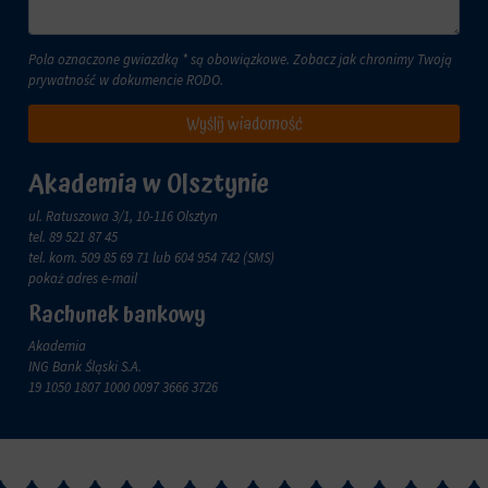
za
pośrednictwem
ustawień
Pola oznaczone gwiazdką * są obowiązkowe. Zobacz jak chronimy Twoją
prywatności
prywatność w dokumencie
RODO
.
witryny,
które
Wyślij wiadomość
umożliwiają
zarządzanie
lub
Akademia w Olsztynie
usuwanie
przechowywanych
ul. Ratuszowa 3/1, 10-116 Olsztyn
ciasteczek
tel.
89 521 87 45
w
tel. kom.
509 85 69 71
lub 604 954 742 (SMS)
dowolnym
pokaż adres e-mail
momencie.
Rachunek bankowy
Aby
Akademia
uzyskać
ING Bank Śląski S.A.
więcej
19 1050 1807 1000 0097 3666 3726
szczegółów
na
temat
tego,
jak