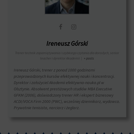
i
przetwarzane
Zgoda
na
odnosi
potrzeby
się
usług
do
reklamowych.
zgody,
którą
Personalizacja
Ireneusz Górski
witryny
reklam
muszą
Trener technik zapamiętywania i szybkiego czytania dla dorosłych, senior
uzyskać
Określa,
teacher i dyrektor Akademii
|
+ posts
od
czy
użytkowników
można
Ireneusz Górski, trener z ponad 1000 godzinami
przed
wyświetlać
przeprowadzonych kursów efektywnej nauki i koncentracji.
użyciem
spersonalizowane
Dyrektor i założyciel Akademii efektywna-nauka.pl w
ciasteczek
reklamy
gromadzących
Olsztynie. Absolwent prestiżowych studiów MBA Executive
na
dane
GFKM (2006), doświadczony trener HR i ekspert biznesowy
podstawie
osobowe.
ACDI/VOCA Firm 2000 (PWC), wcześniej dziennikarz, wydawca.
zachowań
Przepisy
i
Prywatnie tenisista, narciarz i żeglarz.
takie
preferencji
jak
użytkownika,
GDPR
wykorzystując
wymagają,
w