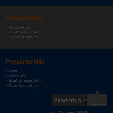
sposób
przechowywania
lub
Popularne linki
udostępniania
Twoich
Obozy i kolonie
informacji.
Półkolonie w Olsztynie
Wyjaśnia
Zajęcia dla dorosłych
również,
jak
możesz
zarządzać
swoimi
Przydatne linki
preferencjami.
RODO
Pliki cookies
Regulamin usług online
Formularz kontaktowy
COPYRIGHT 2018 AKADEMIA