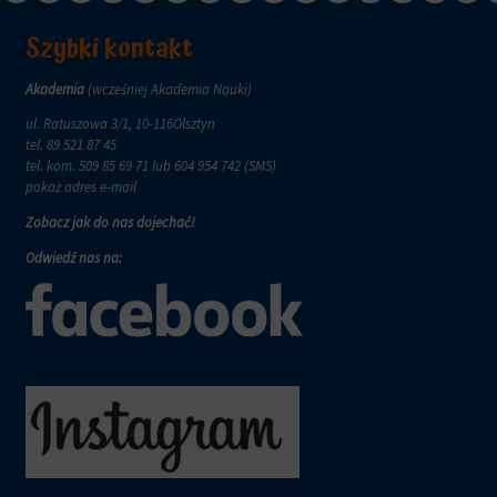
witryna
internetowa
Szybki kontakt
używa
ciasteczek
Akademia
(wcześniej Akademia Nauki)
i
jak
ul. Ratuszowa 3/1, 10-116Olsztyn
zbiera
tel.
89 521 87 45
dane,
tel. kom.
509 85 69 71
lub 604 954 742 (SMS)
zapoznaj
pokaż adres e-mail
się
z
Zobacz jak do nas dojechać!
polityką
Odwiedź nas na:
prywatności
witryny.
Ten
dokument
opisuje
rodzaje
używanych
plików
cookie,
zbierane
dane
oraz