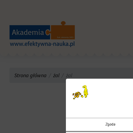
Strona główna
żal
żal
Zgoda