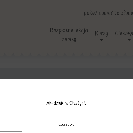
pokaż numer telefonu
Bezpłatne lekcje
Kursy
Ciekawo
zapisy
żal
Akademia w Olsztynie
Szczegóły