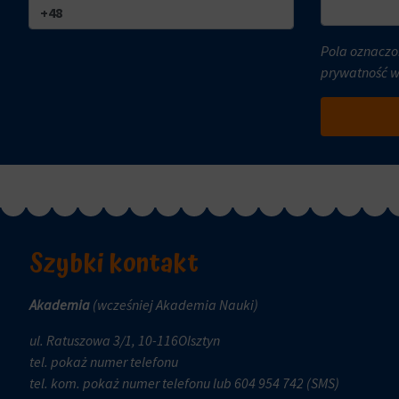
i
czy
trwałe
dane
(długoterminowe).
Pola oznaczo
związane
Pomagają
prywatność 
z
one
reklamami
spersonalizować
(np.
wrażenia
ciasteczka
z
do
przeglądania,
targetowania
ale
i
mogą
śledzenia)
również
mogą
Szybki kontakt
śledzić
być
zachowanie
przechowywane
online.
Akademia
(wcześniej Akademia Nauki)
i
przetwarzane
Zgoda
ul. Ratuszowa 3/1, 10-116Olsztyn
na
odnosi
tel.
pokaż numer telefonu
potrzeby
się
tel. kom.
pokaż numer telefonu
lub 604 954 742 (SMS)
usług