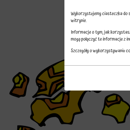
Wykorzystujemy ciasteczka do sp
witrynie.
Informacje o tym, jak korzysta
mogą połączyć te informacje z in
Szczegóły o wykorzystywaniu c
Przechowywanie
Ciasteczka
statystyk
to
Kontroluje,
małe
czy
pliki
dane
danych
dotyczące
przechowywane
korzystania
na
z
urządzeniu
witryny
przez