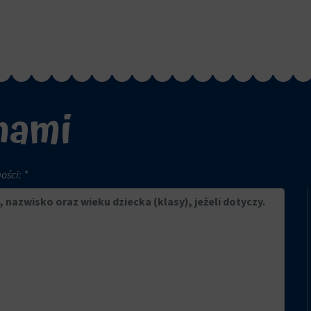
 nami
ści: *