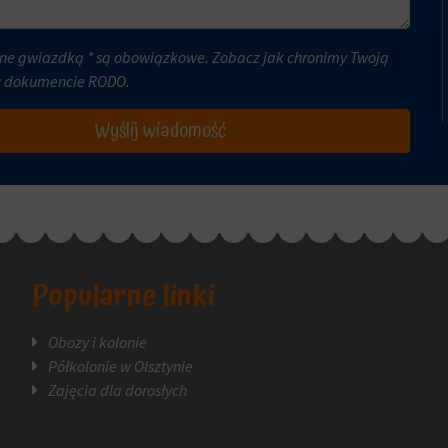
ne gwiazdką * są obowiązkowe. Zobacz jak chronimy Twoją
w dokumencie
RODO
.
Wyślij wiadomość
Popularne linki
Obozy i kolonie
Półkolonie w Olsztynie
Zajęcia dla dorosłych