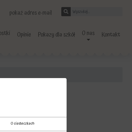
pokaż adres e-mail
stki
O nas
Opinie
Pokazy dla szkół
Kontakt
O ciasteczkach