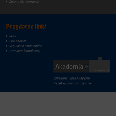
Zajęcia dla dorosłych
reklam.
zazwyczaj
za
pośrednictwem
ustawień
prywatności
Przydatne linki
witryny,
które
RODO
umożliwiają
Pliki cookies
zarządzanie
Regulamin usług online
lub
Formularz kontaktowy
usuwanie
przechowywanych
ciasteczek
w
dowolnym
momencie.
COPYRIGHT 2018 AKADEMIA
Wszelkie prawa zastrzeżone.
Aby
uzyskać
więcej
szczegółów
na
temat
tego,