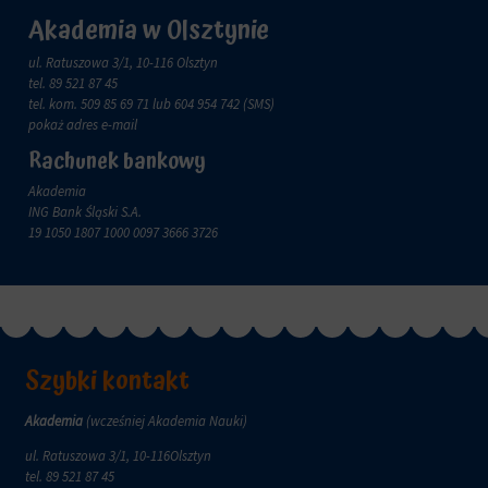
zachowanie
przechowywane
Akademia w Olsztynie
online.
i
przetwarzane
Zgoda
ul. Ratuszowa 3/1, 10-116 Olsztyn
na
odnosi
tel.
89 521 87 45
potrzeby
się
tel. kom.
509 85 69 71
lub 604 954 742 (SMS)
usług
do
pokaż adres e-mail
reklamowych.
zgody,
Rachunek bankowy
którą
Personalizacja
witryny
Akademia
reklam
muszą
ING Bank Śląski S.A.
uzyskać
Określa,
19 1050 1807 1000 0097 3666 3726
od
czy
użytkowników
można
przed
wyświetlać
użyciem
spersonalizowane
ciasteczek
reklamy
gromadzących
na
dane
Szybki kontakt
podstawie
osobowe.
zachowań
Przepisy
i
Akademia
(wcześniej Akademia Nauki)
takie
preferencji
jak
ul. Ratuszowa 3/1, 10-116Olsztyn
użytkownika,
GDPR
tel.
89 521 87 45
wykorzystując