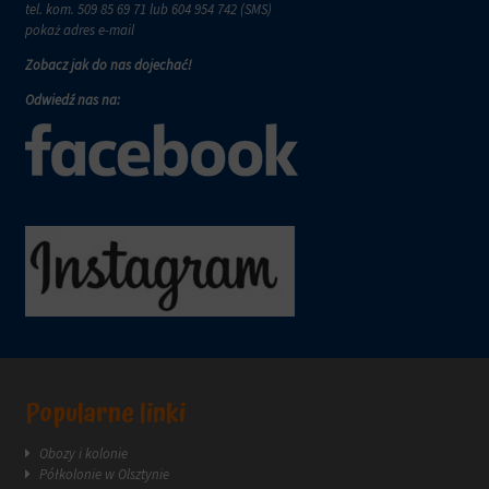
wymagają,
tel. kom.
509 85 69 71
lub 604 954 742 (SMS)
w
aby
pokaż adres e-mail
tym
witryny
celu
Zobacz jak do nas dojechać!
prosiły
zapisane
o
dane.
Odwiedź nas na:
wyraźną
zgodę,
Przechowywanie
umożliwiając
danych
użytkownikom
użytkownika
akceptowanie
Kontroluje
lub
przechowywanie
odrzucanie
danych
ciasteczek
specyficznych
i
dla
kontrolowanie
użytkownika,
swojej
służących
prywatności.
do
Możesz
śledzenia
również
reklam,
wycofać
Popularne linki
profilowania
zgodę
i
w
Obozy i kolonie
pomiaru
dowolnym
Półkolonie w Olsztynie
skuteczności
momencie,