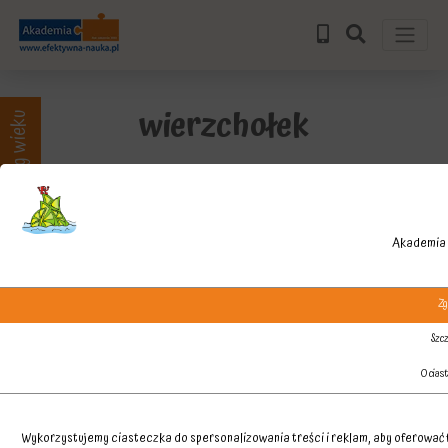
wierzchołek
Zajęcia wg wieku
Akademia 
Zg
Szcz
O cias
Wykorzystujemy ciasteczka do spersonalizowania treści i reklam, aby oferować f