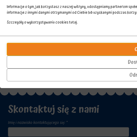
Informacje o tym, jak korzystasz z naszej witryny, udostępniamy partnerom spo
informacje z innymi danymi otrzymanymi od Ciebie lub uzyskanymi podczas korzyst
Szczegóły o wykorzystywaniu cookies
tutaj
.
Przechowywanie
Ciasteczka
statystyk
to
małe
Kontroluje,
pliki
czy
Dos
danych
dane
przechowywane
dotyczące
Od
na
korzystania
urządzeniu
z
przez
witryny
witryny
internetowej
internetowe
i
Skontaktuj się z nami
w
zachowań
celu
użytkowników
zapamiętania
mogą
Imię i nazwisko kontaktującego się: *
preferencji,
być
danych
przechowywane
logowania
w