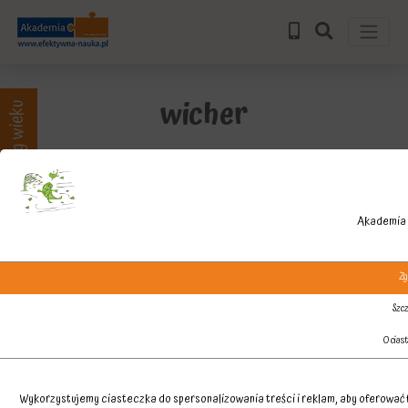
wicher
Zajęcia wg wieku
Akademia 
Zg
Szcz
O cias
Wykorzystujemy ciasteczka do spersonalizowania treści i reklam, aby oferować f