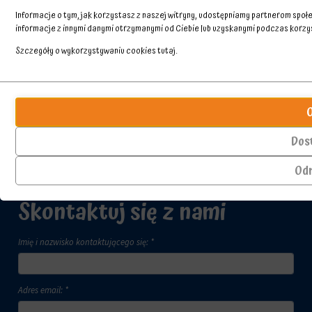
Informacje o tym, jak korzystasz z naszej witryny, udostępniamy partnerom spo
informacje z innymi danymi otrzymanymi od Ciebie lub uzyskanymi podczas korzyst
Szczegóły o wykorzystywaniu cookies
tutaj
.
Przechowywanie
Ciasteczka
statystyk
to
małe
Kontroluje,
pliki
czy
Dos
danych
dane
przechowywane
dotyczące
Od
na
korzystania
urządzeniu
z
Skontaktuj się z nami
przez
witryny
witryny
internetowej
internetowe
i
w
Imię i nazwisko kontaktującego się: *
zachowań
celu
użytkowników
zapamiętania
mogą
preferencji,
być
Adres email: *
danych
przechowywane
logowania
w