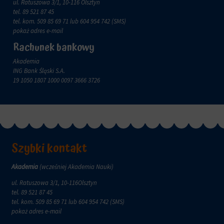
zachowanie
ul. Ratuszowa 3/1, 10-116 Olsztyn
przechowywane
online.
tel.
89 521 87 45
i
tel. kom.
509 85 69 71
lub 604 954 742 (SMS)
przetwarzane
Zgoda
pokaż adres e-mail
na
odnosi
Rachunek bankowy
potrzeby
się
usług
do
Akademia
reklamowych.
zgody,
ING Bank Śląski S.A.
którą
Personalizacja
19 1050 1807 1000 0097 3666 3726
witryny
reklam
muszą
uzyskać
Określa,
od
czy
użytkowników
można
przed
wyświetlać
użyciem
spersonalizowane
Szybki kontakt
ciasteczek
reklamy
gromadzących
na
Akademia
(wcześniej Akademia Nauki)
dane
podstawie
osobowe.
zachowań
ul. Ratuszowa 3/1, 10-116Olsztyn
Przepisy
i
tel.
89 521 87 45
takie
preferencji
tel. kom.
509 85 69 71
lub 604 954 742 (SMS)
jak
użytkownika,
pokaż adres e-mail
GDPR
wykorzystując