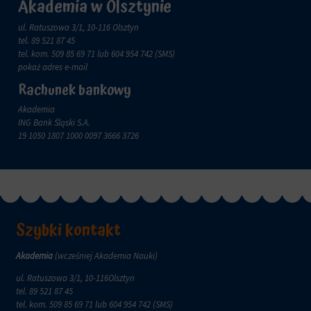
Akademia w Olsztynie
zachowanie
przechowywane
online.
i
ul. Ratuszowa 3/1, 10-116 Olsztyn
przetwarzane
Zgoda
tel.
89 521 87 45
na
odnosi
tel. kom.
509 85 69 71
lub 604 954 742 (SMS)
potrzeby
się
pokaż adres e-mail
usług
do
Rachunek bankowy
reklamowych.
zgody,
którą
Akademia
Personalizacja
witryny
ING Bank Śląski S.A.
reklam
muszą
19 1050 1807 1000 0097 3666 3726
uzyskać
Określa,
od
czy
użytkowników
można
przed
wyświetlać
użyciem
spersonalizowane
ciasteczek
reklamy
gromadzących
Szybki kontakt
na
dane
podstawie
osobowe.
zachowań
Akademia
(wcześniej Akademia Nauki)
Przepisy
i
takie
ul. Ratuszowa 3/1, 10-116Olsztyn
preferencji
jak
tel.
89 521 87 45
użytkownika,
GDPR
tel. kom.
509 85 69 71
lub 604 954 742 (SMS)
wykorzystując