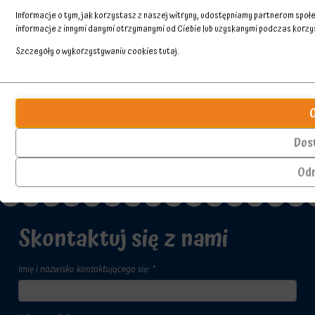
Informacje o tym, jak korzystasz z naszej witryny, udostępniamy partnerom spo
informacje z innymi danymi otrzymanymi od Ciebie lub uzyskanymi podczas korzyst
Szczegóły o wykorzystywaniu cookies
tutaj
.
Przechowywanie
Ciasteczka
statystyk
to
małe
Kontroluje,
pliki
czy
Dos
danych
dane
przechowywane
dotyczące
Od
na
korzystania
urządzeniu
z
przez
witryny
witryny
internetowej
Skontaktuj się z nami
internetowe
i
w
zachowań
celu
użytkowników
Imię i nazwisko kontaktującego się: *
zapamiętania
mogą
preferencji,
być
danych
przechowywane
logowania
w