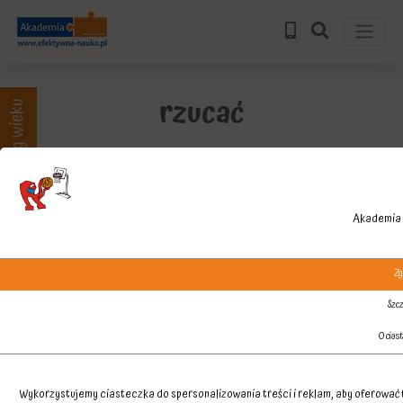
rzucać
Zajęcia wg wieku
Akademia 
Zg
Szcz
O cias
Wykorzystujemy ciasteczka do spersonalizowania treści i reklam, aby oferować f