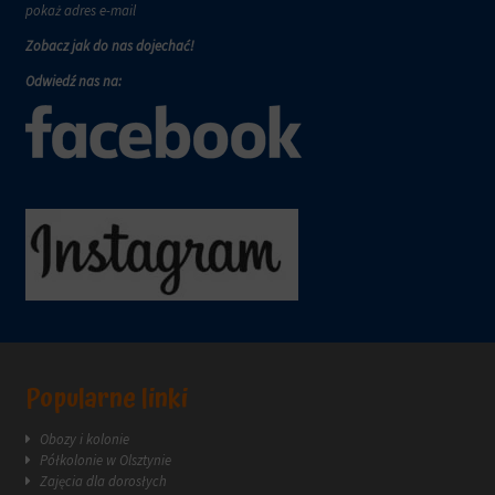
wymagają,
pokaż adres e-mail
w
aby
tym
Zobacz jak do nas dojechać!
witryny
celu
prosiły
zapisane
Odwiedź nas na:
o
dane.
wyraźną
zgodę,
Przechowywanie
umożliwiając
danych
użytkownikom
użytkownika
akceptowanie
Kontroluje
lub
przechowywanie
odrzucanie
danych
ciasteczek
specyficznych
i
dla
kontrolowanie
użytkownika,
swojej
służących
prywatności.
do
Możesz
śledzenia
również
Popularne linki
reklam,
wycofać
profilowania
zgodę
i
Obozy i kolonie
w
pomiaru
Półkolonie w Olsztynie
dowolnym
skuteczności
Zajęcia dla dorosłych
momencie,