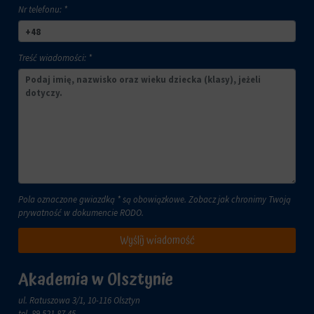
lub
Nr telefonu: *
celach
działań.
analitycznych
Istnieją
(np.
różne
Google
Treść wiadomości: *
typy,
Analytics).
w
Przechowywanie
tym
reklam
ciasteczka
sesyjne
Zarządza
(tymczasowe)
tym,
i
czy
trwałe
dane
(długoterminowe).
związane
Pomagają
z
one
Pola oznaczone gwiazdką * są obowiązkowe. Zobacz jak chronimy Twoją
reklamami
spersonalizować
prywatność w dokumencie
RODO
.
(np.
wrażenia
ciasteczka
z
Wyślij wiadomość
do
przeglądania,
targetowania
ale
i
Akademia w Olsztynie
mogą
śledzenia)
również
mogą
ul. Ratuszowa 3/1, 10-116 Olsztyn
śledzić
być
tel.
89 521 87 45