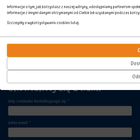
Informacje o tym, jak korzystasz z naszej witryny, udostępniamy partnerom spo
informacje z innymi danymi otrzymanymi od Ciebie lub uzyskanymi podczas korzyst
Szczegóły o wykorzystywaniu cookies
tutaj
.
Przechowywanie
Ciasteczka
statystyk
to
małe
Kontroluje,
pliki
czy
Dos
danych
dane
przechowywane
dotyczące
Od
na
korzystania
Skontaktuj się z nami
urządzeniu
z
przez
witryny
witryny
internetowej
Imię i nazwisko kontaktującego się: *
internetowe
i
w
zachowań
celu
użytkowników
zapamiętania
mogą
Adres email: *
preferencji,
być
danych
przechowywane
logowania
w