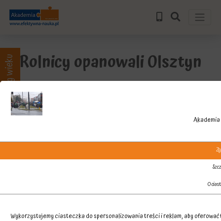
Rolnicy opanowali Olsztyn
Zajęcia wg wieku
Akademia 
Zg
Szcz
O cias
Wykorzystujemy ciasteczka do spersonalizowania treści i reklam, aby oferować f