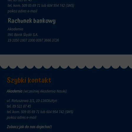
zachowanie
przechowywane
tel. kom.
509 85 69 71
lub 604 954 742 (SMS)
online.
i
pokaż adres e-mail
przetwarzane
Zgoda
Rachunek bankowy
na
odnosi
potrzeby
się
Akademia
usług
do
ING Bank Śląski S.A.
reklamowych.
zgody,
19 1050 1807 1000 0097 3666 3726
którą
Personalizacja
witryny
reklam
muszą
uzyskać
Określa,
od
czy
użytkowników
można
przed
Szybki kontakt
wyświetlać
użyciem
spersonalizowane
ciasteczek
reklamy
Akademia
(wcześniej Akademia Nauki)
gromadzących
na
dane
ul. Ratuszowa 3/1, 10-116Olsztyn
podstawie
osobowe.
tel.
89 521 87 45
zachowań
Przepisy
tel. kom.
509 85 69 71
lub 604 954 742 (SMS)
i
takie
pokaż adres e-mail
preferencji
jak
użytkownika,
Zobacz jak do nas dojechać!
GDPR
wykorzystując