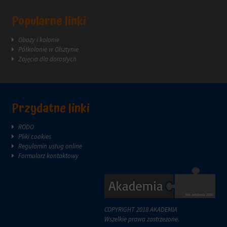
reklam.
zazwyczaj
za
Popularne linki
pośrednictwem
ustawień
Obozy i kolonie
prywatności
Półkolonie w Olsztynie
witryny,
Zajęcia dla dorosłych
które
umożliwiają
zarządzanie
lub
usuwanie
Przydatne linki
przechowywanych
ciasteczek
RODO
w
Pliki cookies
dowolnym
Regulamin usług online
momencie.
Formularz kontaktowy
Aby
uzyskać
więcej
szczegółów
na
COPYRIGHT 2018 AKADEMIA
temat
Wszelkie prawa zastrzeżone.
tego,