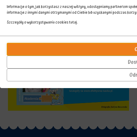
Informacje o tym, jak korzystasz z naszej witryny, udostępniamy partnerom spo
informacje z innymi danymi otrzymanymi od Ciebie lub uzyskanymi podczas korzyst
Szczegóły o wykorzystywaniu cookies
tutaj
.
Przechowywanie
Ciasteczka
statystyk
to
małe
Kontroluje,
pliki
czy
Dos
danych
dane
przechowywane
dotyczące
Od
na
korzystania
urządzeniu
z
przez
witryny
witryny
internetowej
internetowe
i
w
zachowań
celu
użytkowników
zapamiętania
mogą
preferencji,
być
danych
przechowywane
logowania
w