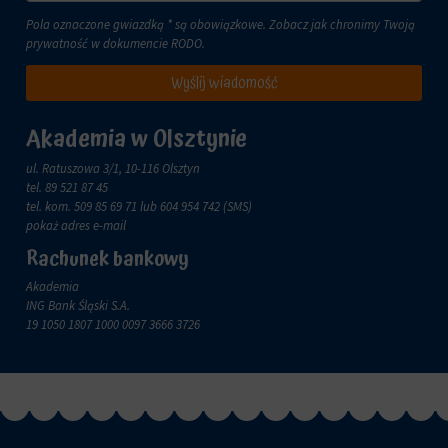
zachowanie
przechowywane
online.
Pola oznaczone gwiazdką * są obowiązkowe. Zobacz jak chronimy Twoją
i
prywatność w dokumencie
RODO
.
przetwarzane
Zgoda
na
odnosi
Wyślij wiadomość
potrzeby
się
usług
do
reklamowych.
zgody,
Akademia w Olsztynie
którą
Personalizacja
witryny
ul. Ratuszowa 3/1, 10-116 Olsztyn
reklam
muszą
tel.
89 521 87 45
uzyskać
tel. kom.
509 85 69 71
lub 604 954 742 (SMS)
Określa,
od
pokaż adres e-mail
czy
użytkowników
można
Rachunek bankowy
przed
wyświetlać
użyciem
Akademia
spersonalizowane
ciasteczek
ING Bank Śląski S.A.
reklamy
gromadzących
19 1050 1807 1000 0097 3666 3726
na
dane
podstawie
osobowe.
zachowań
Przepisy
i
takie
preferencji
jak
użytkownika,
GDPR
wykorzystując