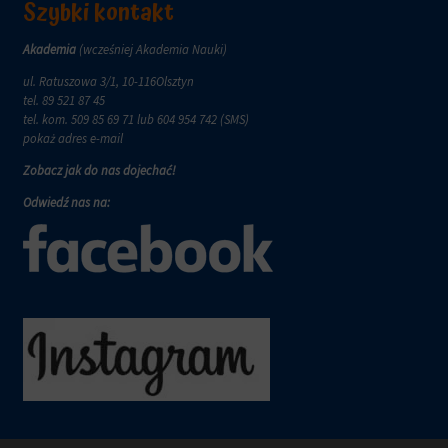
wymagają,
Szybki kontakt
w
aby
tym
witryny
celu
Akademia
(wcześniej Akademia Nauki)
prosiły
zapisane
o
ul. Ratuszowa 3/1, 10-116Olsztyn
dane.
wyraźną
tel.
89 521 87 45
zgodę,
Przechowywanie
tel. kom.
509 85 69 71
lub 604 954 742 (SMS)
umożliwiając
danych
pokaż adres e-mail
użytkownikom
użytkownika
Zobacz jak do nas dojechać!
akceptowanie
Kontroluje
lub
Odwiedź nas na:
przechowywanie
odrzucanie
danych
ciasteczek
specyficznych
i
dla
kontrolowanie
użytkownika,
swojej
służących
prywatności.
do
Możesz
śledzenia
również
reklam,
wycofać
profilowania
zgodę
i
w
pomiaru
dowolnym
skuteczności
momencie,