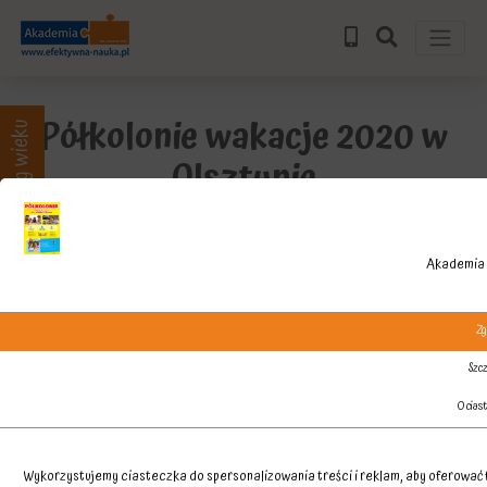
Półkolonie wakacje 2020 w
Zajęcia wg wieku
Olsztynie
Akademia 
Zg
Szcz
O cias
Wykorzystujemy ciasteczka do spersonalizowania treści i reklam, aby oferować f