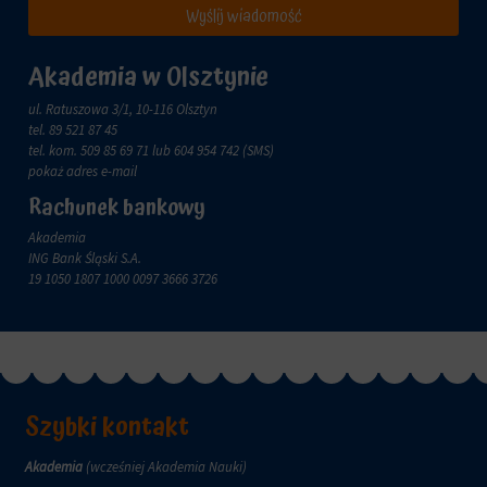
zachowanie
Wyślij wiadomość
przechowywane
online.
i
przetwarzane
Zgoda
Akademia w Olsztynie
na
odnosi
potrzeby
się
ul. Ratuszowa 3/1, 10-116 Olsztyn
usług
do
tel.
89 521 87 45
reklamowych.
zgody,
tel. kom.
509 85 69 71
lub 604 954 742 (SMS)
którą
pokaż adres e-mail
Personalizacja
witryny
reklam
Rachunek bankowy
muszą
uzyskać
Określa,
Akademia
od
czy
ING Bank Śląski S.A.
użytkowników
można
19 1050 1807 1000 0097 3666 3726
przed
wyświetlać
użyciem
spersonalizowane
ciasteczek
reklamy
gromadzących
na
dane
podstawie
osobowe.
zachowań
Przepisy
i
Szybki kontakt
takie
preferencji
jak
użytkownika,
Akademia
(wcześniej Akademia Nauki)
GDPR
wykorzystując