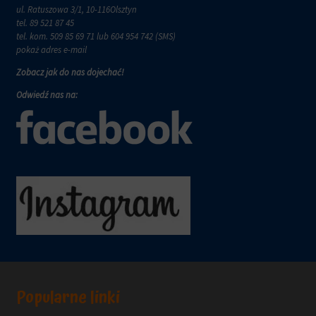
wymagają,
w
ul. Ratuszowa 3/1, 10-116Olsztyn
aby
tym
tel.
89 521 87 45
witryny
celu
tel. kom.
509 85 69 71
lub 604 954 742 (SMS)
prosiły
zapisane
pokaż adres e-mail
o
dane.
wyraźną
Zobacz jak do nas dojechać!
zgodę,
Przechowywanie
Odwiedź nas na:
umożliwiając
danych
użytkownikom
użytkownika
akceptowanie
Kontroluje
lub
przechowywanie
odrzucanie
danych
ciasteczek
specyficznych
i
dla
kontrolowanie
użytkownika,
swojej
służących
prywatności.
do
Możesz
śledzenia
również
reklam,
wycofać
profilowania
zgodę
i
w
Popularne linki
pomiaru
dowolnym
skuteczności
momencie,