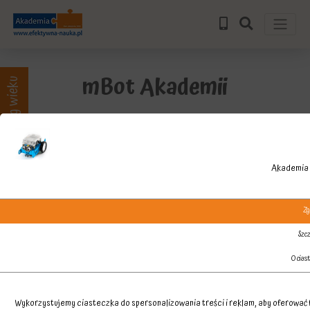
mBot Akademii
Zajęcia wg wieku
Akademia 
Zg
Szcz
O cias
Wykorzystujemy ciasteczka do spersonalizowania treści i reklam, aby oferować f