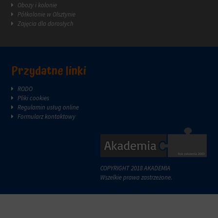
reklam.
Obozy i kolonie
zazwyczaj
Półkolonie w Olsztynie
za
Zajęcia dla dorosłych
pośrednictwem
ustawień
prywatności
witryny,
które
Przydatne linki
umożliwiają
zarządzanie
lub
RODO
usuwanie
Pliki cookies
przechowywanych
Regulamin usług online
ciasteczek
Formularz kontaktowy
w
dowolnym
momencie.
Aby
COPYRIGHT 2018 AKADEMIA
uzyskać
Wszelkie prawa zastrzeżone.
więcej
szczegółów
na
temat
tego,