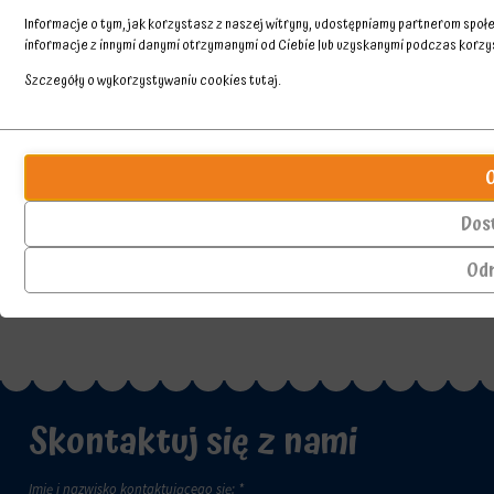
Informacje o tym, jak korzystasz z naszej witryny, udostępniamy partnerom spo
informacje z innymi danymi otrzymanymi od Ciebie lub uzyskanymi podczas korzyst
Szczegóły o wykorzystywaniu cookies
tutaj
.
Przechowywanie
Ciasteczka
statystyk
to
małe
Kontroluje,
pliki
czy
Dos
danych
dane
przechowywane
dotyczące
Od
na
korzystania
urządzeniu
z
przez
witryny
witryny
internetowej
internetowe
i
w
zachowań
celu
użytkowników
Skontaktuj się z nami
zapamiętania
mogą
preferencji,
być
danych
przechowywane
logowania
Imię i nazwisko kontaktującego się: *
w