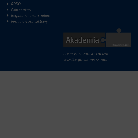
reklam.
zazwyczaj
RODO
za
Pliki cookies
pośrednictwem
Regulamin usług online
ustawień
Formularz kontaktowy
prywatności
witryny,
które
umożliwiają
zarządzanie
COPYRIGHT 2018 AKADEMIA
lub
Wszelkie prawa zastrzeżone.
usuwanie
przechowywanych
ciasteczek
w
dowolnym
momencie.
Aby
uzyskać
więcej
szczegółów
na
temat
tego,