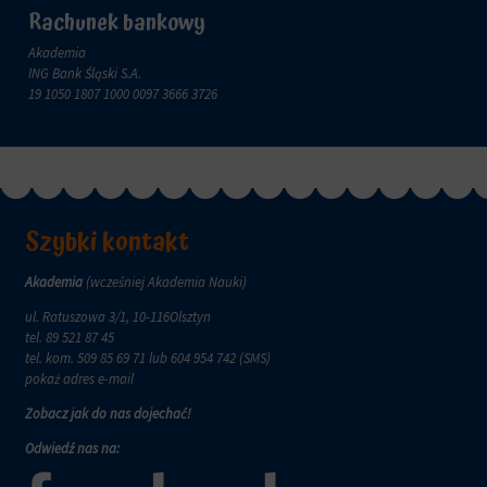
zachowanie
przechowywane
Rachunek bankowy
online.
i
Akademia
przetwarzane
Zgoda
ING Bank Śląski S.A.
na
odnosi
19 1050 1807 1000 0097 3666 3726
potrzeby
się
usług
do
reklamowych.
zgody,
którą
Personalizacja
witryny
reklam
muszą
uzyskać
Określa,
Szybki kontakt
od
czy
użytkowników
można
Akademia
(wcześniej Akademia Nauki)
przed
wyświetlać
użyciem
spersonalizowane
ul. Ratuszowa 3/1, 10-116Olsztyn
ciasteczek
reklamy
tel.
89 521 87 45
gromadzących
na
tel. kom.
509 85 69 71
lub 604 954 742 (SMS)
dane
podstawie
pokaż adres e-mail
osobowe.
zachowań
Przepisy
Zobacz jak do nas dojechać!
i
takie
preferencji
Odwiedź nas na:
jak
użytkownika,
GDPR
wykorzystując