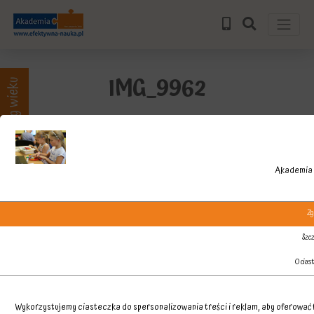
IMG_9962
Zajęcia wg wieku
Akademia 
Zg
Szcz
O cias
Wykorzystujemy ciasteczka do spersonalizowania treści i reklam, aby oferować f