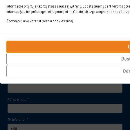
Informacje o tym, jak korzystasz z naszej witryny, udostępniamy partnerom spo
informacje z innymi danymi otrzymanymi od Ciebie lub uzyskanymi podczas korzyst
Szczegóły o wykorzystywaniu cookies
tutaj
.
Przechowywanie
Ciasteczka
statystyk
to
małe
Kontroluje,
pliki
czy
Dos
danych
Skontaktuj się z nami
dane
przechowywane
dotyczące
Od
na
korzystania
urządzeniu
z
Imię i nazwisko kontaktującego się: *
przez
witryny
witryny
internetowej
internetowe
i
Adres email: *
w
zachowań
celu
użytkowników
zapamiętania
mogą
preferencji,
być
Nr telefonu: *
danych
przechowywane
logowania
w