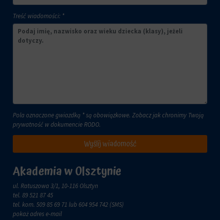
lub
celach
działań.
Treść wiadomości: *
analitycznych
Istnieją
(np.
różne
Google
typy,
Analytics).
w
Przechowywanie
tym
reklam
ciasteczka
sesyjne
Zarządza
(tymczasowe)
tym,
i
czy
trwałe
dane
Pola oznaczone gwiazdką * są obowiązkowe. Zobacz jak chronimy Twoją
(długoterminowe).
związane
prywatność w dokumencie
RODO
.
Pomagają
z
one
Wyślij wiadomość
reklamami
spersonalizować
(np.
wrażenia
ciasteczka
z
Akademia w Olsztynie
do
przeglądania,
targetowania
ale
ul. Ratuszowa 3/1, 10-116 Olsztyn
i
mogą
tel.
89 521 87 45
śledzenia)
również
tel. kom.
509 85 69 71
lub 604 954 742 (SMS)
mogą
śledzić
pokaż adres e-mail
być