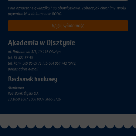
i
Pola oznaczone gwiazdką * są obowiązkowe. Zobacz jak chronimy Twoją
przetwarzane
Zgoda
prywatność w dokumencie
RODO
.
na
odnosi
potrzeby
się
Wyślij wiadomość
usług
do
reklamowych.
zgody,
którą
Akademia w Olsztynie
Personalizacja
witryny
reklam
muszą
ul. Ratuszowa 3/1, 10-116 Olsztyn
uzyskać
Określa,
tel.
89 521 87 45
od
czy
tel. kom.
509 85 69 71
lub 604 954 742 (SMS)
użytkowników
można
pokaż adres e-mail
przed
wyświetlać
Rachunek bankowy
użyciem
spersonalizowane
ciasteczek
reklamy
Akademia
gromadzących
na
ING Bank Śląski S.A.
dane
podstawie
19 1050 1807 1000 0097 3666 3726
osobowe.
zachowań
Przepisy
i
takie
preferencji
jak
użytkownika,
GDPR
wykorzystując
wymagają,
w