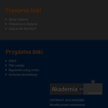
za
pośrednictwem
Popularne linki
ustawień
prywatności
Obozy i kolonie
witryny,
Półkolonie w Olsztynie
które
Zajęcia dla dorosłych
umożliwiają
zarządzanie
lub
usuwanie
przechowywanych
Przydatne linki
ciasteczek
w
RODO
dowolnym
Pliki cookies
momencie.
Regulamin usług online
Aby
Formularz kontaktowy
uzyskać
więcej
szczegółów
na
temat
COPYRIGHT 2018 AKADEMIA
tego,
Wszelkie prawa zastrzeżone.
jak