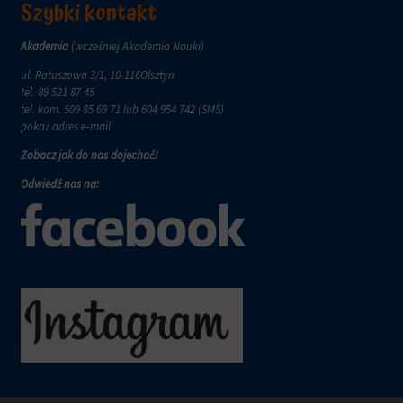
aby
tym
Szybki kontakt
witryny
celu
prosiły
zapisane
Akademia
(wcześniej Akademia Nauki)
o
dane.
wyraźną
ul. Ratuszowa 3/1, 10-116Olsztyn
zgodę,
Przechowywanie
tel.
89 521 87 45
umożliwiając
danych
tel. kom.
509 85 69 71
lub 604 954 742 (SMS)
użytkownikom
użytkownika
pokaż adres e-mail
akceptowanie
Kontroluje
lub
Zobacz jak do nas dojechać!
przechowywanie
odrzucanie
danych
Odwiedź nas na:
ciasteczek
specyficznych
i
dla
kontrolowanie
użytkownika,
swojej
służących
prywatności.
do
Możesz
śledzenia
również
reklam,
wycofać
profilowania
zgodę
i
w
pomiaru
dowolnym
skuteczności
momencie,
reklam.
zazwyczaj