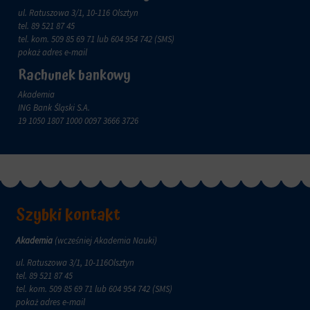
zachowanie
przechowywane
ul. Ratuszowa 3/1, 10-116 Olsztyn
online.
i
tel.
89 521 87 45
przetwarzane
Zgoda
tel. kom.
509 85 69 71
lub 604 954 742 (SMS)
na
odnosi
pokaż adres e-mail
potrzeby
się
Rachunek bankowy
usług
do
reklamowych.
zgody,
Akademia
którą
ING Bank Śląski S.A.
Personalizacja
witryny
19 1050 1807 1000 0097 3666 3726
reklam
muszą
uzyskać
Określa,
od
czy
użytkowników
można
przed
wyświetlać
użyciem
spersonalizowane
ciasteczek
Szybki kontakt
reklamy
gromadzących
na
dane
podstawie
Akademia
(wcześniej Akademia Nauki)
osobowe.
zachowań
Przepisy
ul. Ratuszowa 3/1, 10-116Olsztyn
i
takie
tel.
89 521 87 45
preferencji
jak
tel. kom.
509 85 69 71
lub 604 954 742 (SMS)
użytkownika,
GDPR
pokaż adres e-mail
wykorzystując