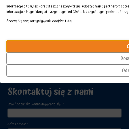
Informacje o tym, jak korzystasz z naszej witryny, udostępniamy partnerom spo
informacje z innymi danymi otrzymanymi od Ciebie lub uzyskanymi podczas korzyst
Szczegóły o wykorzystywaniu cookies
tutaj
.
Przechowywanie
Ciasteczka
statystyk
to
małe
Kontroluje,
pliki
czy
Dos
danych
dane
przechowywane
dotyczące
Od
na
korzystania
urządzeniu
z
przez
witryny
Skontaktuj się z nami
witryny
internetowej
internetowe
i
w
zachowań
Imię i nazwisko kontaktującego się: *
celu
użytkowników
zapamiętania
mogą
preferencji,
być
danych
przechowywane
Adres email: *
logowania
w