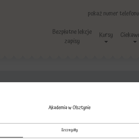
pokaż numer telefonu
Bezpłatne lekcje
Kursy
Ciekawo
zapisy
pazur
Akademia w Olsztynie
Szczegóły