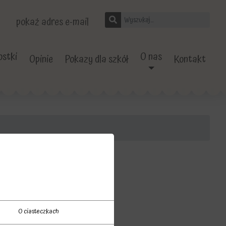
pokaż adres e-mail
stki
O nas
Opinie
Pokazy dla szkół
Kontakt
O ciasteczkach