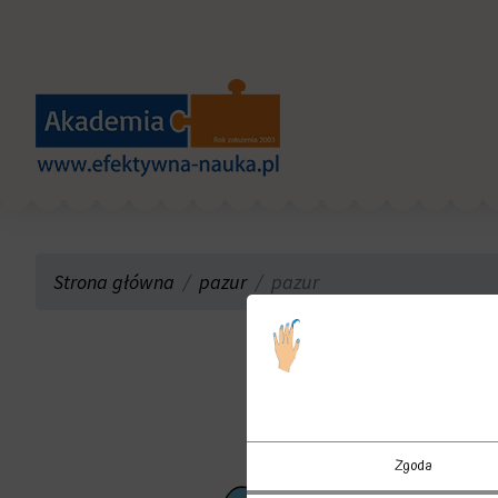
Strona główna
pazur
pazur
Zgoda