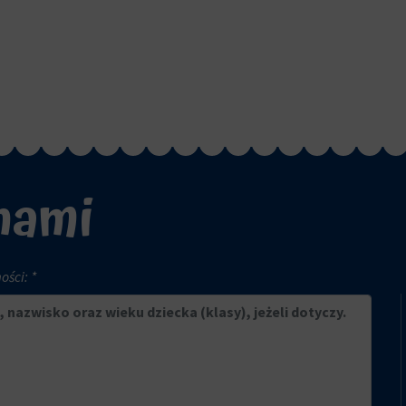
 nami
ści: *