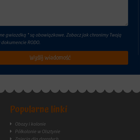
ne gwiazdką * są obowiązkowe. Zobacz jak chronimy Twoją
w dokumencie
RODO
.
Wyślij wiadomość
Popularne linki
Obozy i kolonie
Półkolonie w Olsztynie
Zajęcia dla dorosłych