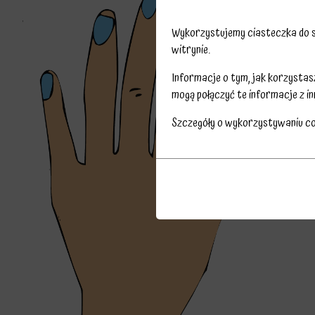
Wykorzystujemy ciasteczka do sp
witrynie.
Informacje o tym, jak korzysta
mogą połączyć te informacje z in
Szczegóły o wykorzystywaniu c
Przechowywanie
Ciasteczka
statystyk
to
Kontroluje,
małe
czy
pliki
dane
danych
dotyczące
przechowywane
korzystania
na
z
urządzeniu
witryny
przez