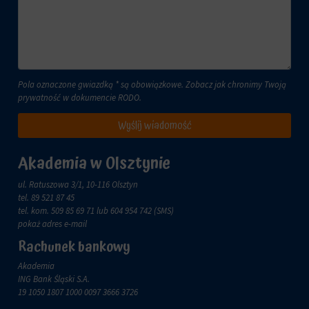
i
przetwarzane
Zgoda
na
odnosi
potrzeby
się
usług
do
reklamowych.
zgody,
Pola oznaczone gwiazdką * są obowiązkowe. Zobacz jak chronimy Twoją
którą
Personalizacja
prywatność w dokumencie
RODO
.
witryny
reklam
muszą
Wyślij wiadomość
uzyskać
Określa,
od
czy
użytkowników
można
Akademia w Olsztynie
przed
wyświetlać
użyciem
spersonalizowane
ul. Ratuszowa 3/1, 10-116 Olsztyn
ciasteczek
reklamy
tel.
89 521 87 45
gromadzących
na
tel. kom.
509 85 69 71
lub 604 954 742 (SMS)
dane
podstawie
pokaż adres e-mail
osobowe.
zachowań
Rachunek bankowy
Przepisy
i
takie
preferencji
Akademia
jak
użytkownika,
ING Bank Śląski S.A.
GDPR
wykorzystując
19 1050 1807 1000 0097 3666 3726
wymagają,
w