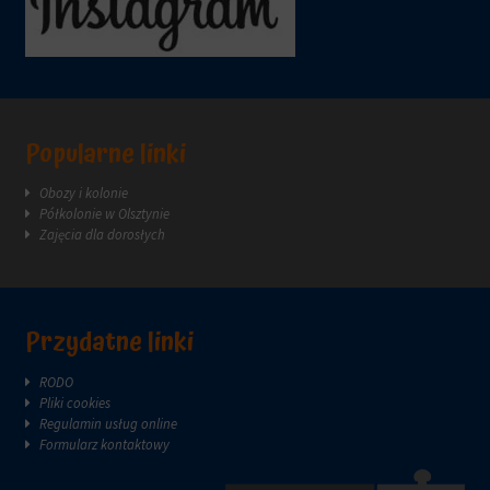
za
pośrednictwem
ustawień
prywatności
witryny,
które
umożliwiają
Popularne linki
zarządzanie
lub
Obozy i kolonie
usuwanie
Półkolonie w Olsztynie
przechowywanych
Zajęcia dla dorosłych
ciasteczek
w
dowolnym
momencie.
Przydatne linki
Aby
uzyskać
więcej
RODO
szczegółów
Pliki cookies
na
Regulamin usług online
temat
Formularz kontaktowy
tego,
jak