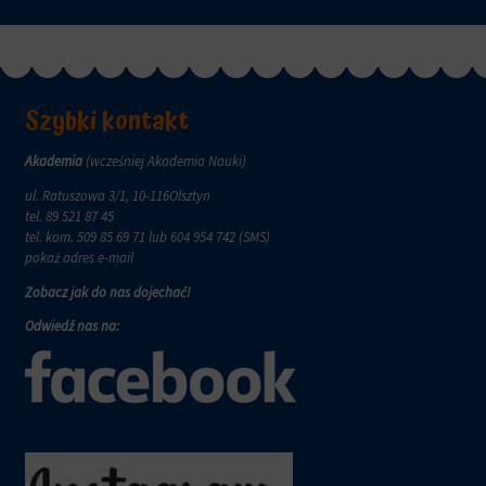
aby
tym
witryny
celu
prosiły
zapisane
o
dane.
wyraźną
zgodę,
Przechowywanie
Szybki kontakt
umożliwiając
danych
użytkownikom
użytkownika
Akademia
(wcześniej Akademia Nauki)
akceptowanie
Kontroluje
lub
ul. Ratuszowa 3/1, 10-116Olsztyn
przechowywanie
odrzucanie
tel.
89 521 87 45
danych
ciasteczek
tel. kom.
509 85 69 71
lub 604 954 742 (SMS)
specyficznych
i
pokaż adres e-mail
dla
kontrolowanie
użytkownika,
swojej
Zobacz jak do nas dojechać!
służących
prywatności.
do
Odwiedź nas na:
Możesz
śledzenia
również
reklam,
wycofać
profilowania
zgodę
i
w
pomiaru
dowolnym
skuteczności
momencie,
reklam.
zazwyczaj