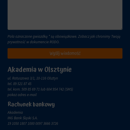
lub
celach
działań.
analitycznych
Istnieją
(np.
różne
Google
typy,
Analytics).
w
Przechowywanie
Pola oznaczone gwiazdką * są obowiązkowe. Zobacz jak chronimy Twoją
tym
reklam
prywatność w dokumencie
RODO
.
ciasteczka
sesyjne
Zarządza
Wyślij wiadomość
(tymczasowe)
tym,
i
czy
trwałe
Akademia w Olsztynie
dane
(długoterminowe).
związane
Pomagają
ul. Ratuszowa 3/1, 10-116 Olsztyn
z
one
tel.
89 521 87 45
reklamami
spersonalizować
tel. kom.
509 85 69 71
lub 604 954 742 (SMS)
(np.
wrażenia
pokaż adres e-mail
ciasteczka
z
do
Rachunek bankowy
przeglądania,
targetowania
ale
i
Akademia
mogą
śledzenia)
ING Bank Śląski S.A.
również
mogą
19 1050 1807 1000 0097 3666 3726
śledzić
być