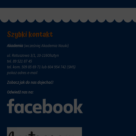
zachowanie
przechowywane
online.
i
przetwarzane
Zgoda
na
odnosi
potrzeby
się
Szybki kontakt
usług
do
reklamowych.
zgody,
którą
Akademia
(wcześniej Akademia Nauki)
Personalizacja
witryny
reklam
ul. Ratuszowa 3/1, 10-116Olsztyn
muszą
tel.
89 521 87 45
uzyskać
Określa,
tel. kom.
509 85 69 71
lub 604 954 742 (SMS)
od
czy
pokaż adres e-mail
użytkowników
można
przed
wyświetlać
Zobacz jak do nas dojechać!
użyciem
spersonalizowane
ciasteczek
Odwiedź nas na:
reklamy
gromadzących
na
dane
podstawie
osobowe.
zachowań
Przepisy
i
takie
preferencji
jak
użytkownika,
GDPR
wykorzystując