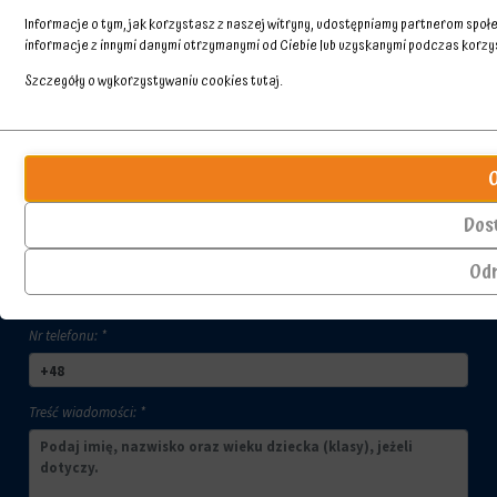
Informacje o tym, jak korzystasz z naszej witryny, udostępniamy partnerom spo
informacje z innymi danymi otrzymanymi od Ciebie lub uzyskanymi podczas korzyst
Szczegóły o wykorzystywaniu cookies
tutaj
.
Skontaktuj się z nami
Przechowywanie
Ciasteczka
statystyk
to
Imię i nazwisko kontaktującego się: *
małe
Kontroluje,
pliki
czy
Dos
danych
dane
przechowywane
Adres email: *
dotyczące
Od
na
korzystania
urządzeniu
z
przez
witryny
Nr telefonu: *
witryny
internetowej
internetowe
i
w
zachowań
celu
użytkowników
Treść wiadomości: *
zapamiętania
mogą
preferencji,
być
danych
przechowywane
logowania
w