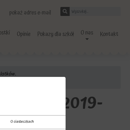
pokaż adres e-mail
stki
O nas
Opinie
Pokazy dla szkół
Kontakt
 latków.
-Wakacje-2019-
ie
O ciasteczkach