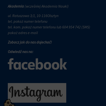
i
czy
trwałe
Akademia
(wcześniej Akademia Nauki)
dane
(długoterminowe).
związane
ul. Ratuszowa 3/1, 10-116Olsztyn
Pomagają
z
tel.
pokaż numer telefonu
one
reklamami
tel. kom.
pokaż numer telefonu
lub 604 954 742 (SMS)
spersonalizować
(np.
pokaż adres e-mail
wrażenia
ciasteczka
z
do
Zobacz jak do nas dojechać!
przeglądania,
targetowania
ale
Odwiedź nas na:
i
mogą
śledzenia)
również
mogą
śledzić
być
zachowanie
przechowywane
online.
i
przetwarzane
Zgoda
na
odnosi
potrzeby
się
usług