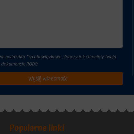
ne gwiazdką * są obowiązkowe. Zobacz jak chronimy Twoją
w dokumencie
RODO
.
Wyślij wiadomość
Popularne linki