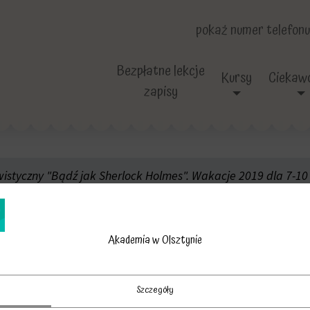
pokaż numer telefonu
Bezpłatne lekcje
Kursy
Ciekawo
zapisy
istyczny "Bądź jak Sherlock Holmes". Wakacje 2019 dla 7-10
ademia-w-Olsztynie
zieci-usmiech-ogra
Akademia w Olsztynie
kademia-w-Olsztyn
Szczegóły