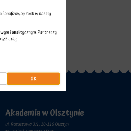
 i analizować ruch w naszej
owym i analitycznym. Partnerzy
ich usług.
OK
Akademia w Olsztynie
ul. Ratuszowa 3/1, 10-116 Olsztyn