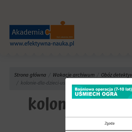
Strona główna
Wakacje archiwum
Obóz detektyw
kolonie-dla-dzieci-usmiech-ogra-Wakacje-2019- Ak
kolonie-dla-d
A
Zgoda