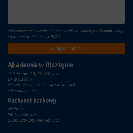
lub
celach
działań.
analitycznych
Istnieją
(np.
różne
Google
typy,
Analytics).
Pola oznaczone gwiazdką * są obowiązkowe. Zobacz jak chronimy Twoją
w
prywatność w dokumencie
RODO
.
Przechowywanie
tym
reklam
ciasteczka
Wyślij wiadomość
sesyjne
Zarządza
(tymczasowe)
tym,
i
Akademia w Olsztynie
czy
trwałe
dane
(długoterminowe).
ul. Ratuszowa 3/1, 10-116 Olsztyn
związane
Pomagają
tel.
89 521 87 45
z
one
tel. kom.
509 85 69 71
lub 604 954 742 (SMS)
reklamami
spersonalizować
pokaż adres e-mail
(np.
wrażenia
ciasteczka
Rachunek bankowy
z
do
przeglądania,
targetowania
Akademia
ale
i
ING Bank Śląski S.A.
mogą
śledzenia)
19 1050 1807 1000 0097 3666 3726
również
mogą
śledzić
być