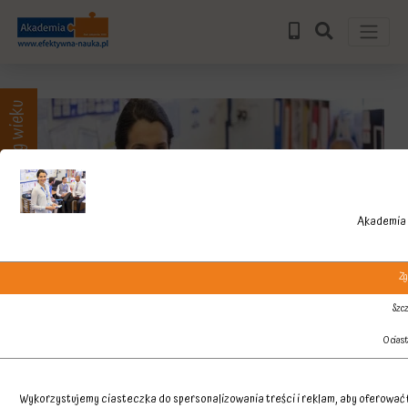
Zajęcia wg wieku
Akademia 
Zg
Szcz
O cias
Wykorzystujemy ciasteczka do spersonalizowania treści i reklam, aby oferować f