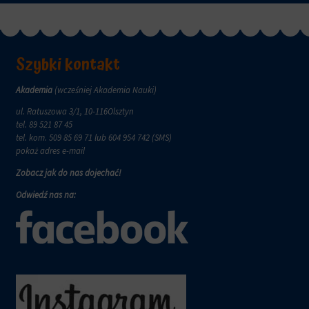
zachowanie
przechowywane
online.
i
przetwarzane
Zgoda
na
odnosi
Szybki kontakt
potrzeby
się
usług
do
reklamowych.
zgody,
Akademia
(wcześniej Akademia Nauki)
którą
Personalizacja
ul. Ratuszowa 3/1, 10-116Olsztyn
witryny
reklam
tel.
89 521 87 45
muszą
tel. kom.
509 85 69 71
lub 604 954 742 (SMS)
uzyskać
Określa,
pokaż adres e-mail
od
czy
użytkowników
można
Zobacz jak do nas dojechać!
przed
wyświetlać
użyciem
Odwiedź nas na:
spersonalizowane
ciasteczek
reklamy
gromadzących
na
dane
podstawie
osobowe.
zachowań
Przepisy
i
takie
preferencji
jak
użytkownika,
GDPR
wykorzystując