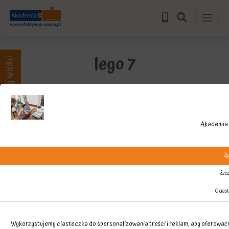
lego 7
Zajęcia wg wieku
Akademia 
Zg
Szcz
O cias
Wykorzystujemy ciasteczka do spersonalizowania treści i reklam, aby oferować f