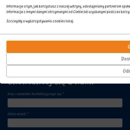
Informacje o tym, jak korzystasz z naszej witryny, udostępniamy partnerom spo
informacje z innymi danymi otrzymanymi od Ciebie lub uzyskanymi podczas korzyst
Szczegóły o wykorzystywaniu cookies
tutaj
.
Przechowywanie
Ciasteczka
statystyk
to
małe
Kontroluje,
pliki
czy
Dos
danych
dane
przechowywane
dotyczące
Od
na
korzystania
Skontaktuj się z nami
urządzeniu
z
przez
witryny
witryny
internetowej
Imię i nazwisko kontaktującego się: *
internetowe
i
w
zachowań
celu
użytkowników
zapamiętania
mogą
Adres email: *
preferencji,
być
danych
przechowywane
logowania
w