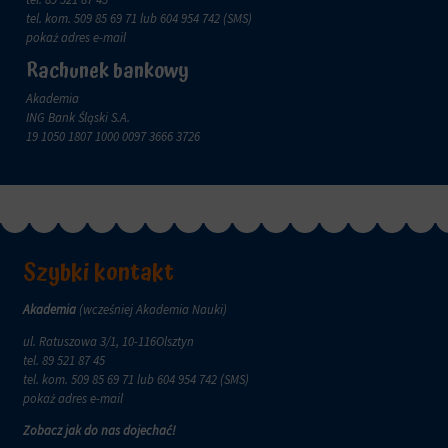
zachowanie
przechowywane
tel. kom.
509 85 69 71
lub 604 954 742 (SMS)
online.
i
pokaż adres e-mail
przetwarzane
Zgoda
Rachunek bankowy
na
odnosi
potrzeby
się
Akademia
usług
do
ING Bank Śląski S.A.
reklamowych.
zgody,
19 1050 1807 1000 0097 3666 3726
którą
Personalizacja
witryny
reklam
muszą
uzyskać
Określa,
od
czy
użytkowników
można
przed
Szybki kontakt
wyświetlać
użyciem
spersonalizowane
ciasteczek
reklamy
Akademia
(wcześniej Akademia Nauki)
gromadzących
na
dane
ul. Ratuszowa 3/1, 10-116Olsztyn
podstawie
osobowe.
tel.
89 521 87 45
zachowań
Przepisy
tel. kom.
509 85 69 71
lub 604 954 742 (SMS)
i
takie
pokaż adres e-mail
preferencji
jak
użytkownika,
Zobacz jak do nas dojechać!
GDPR
wykorzystując