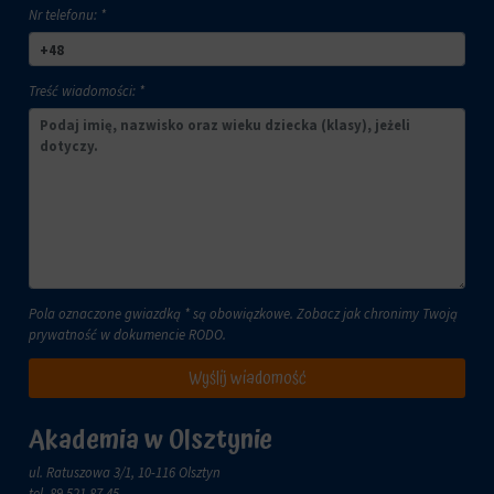
lub
Nr telefonu: *
celach
działań.
analitycznych
Istnieją
(np.
różne
Google
Treść wiadomości: *
typy,
Analytics).
w
Przechowywanie
tym
reklam
ciasteczka
sesyjne
Zarządza
(tymczasowe)
tym,
i
czy
trwałe
dane
(długoterminowe).
związane
Pomagają
z
one
Pola oznaczone gwiazdką * są obowiązkowe. Zobacz jak chronimy Twoją
reklamami
spersonalizować
prywatność w dokumencie
RODO
.
(np.
wrażenia
ciasteczka
z
Wyślij wiadomość
do
przeglądania,
targetowania
ale
i
Akademia w Olsztynie
mogą
śledzenia)
również
mogą
ul. Ratuszowa 3/1, 10-116 Olsztyn
śledzić
być
tel.
89 521 87 45