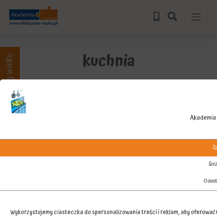
kuchnia
Zajęcia wg wieku
Akademia 
Zg
Szcz
O cias
Wykorzystujemy ciasteczka do spersonalizowania treści i reklam, aby oferować f