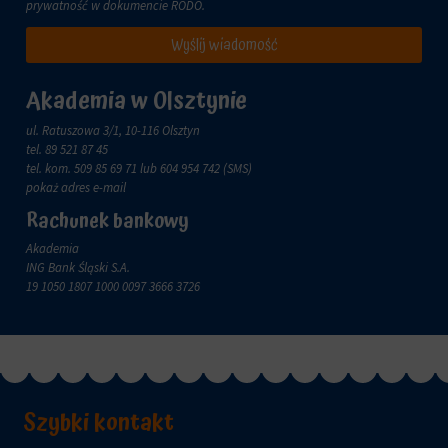
zachowanie
prywatność w dokumencie
RODO
.
przechowywane
online.
i
Wyślij wiadomość
przetwarzane
Zgoda
na
odnosi
potrzeby
się
Akademia w Olsztynie
usług
do
reklamowych.
zgody,
ul. Ratuszowa 3/1, 10-116 Olsztyn
którą
tel.
89 521 87 45
Personalizacja
witryny
tel. kom.
509 85 69 71
lub 604 954 742 (SMS)
reklam
muszą
pokaż adres e-mail
uzyskać
Określa,
Rachunek bankowy
od
czy
użytkowników
Akademia
można
przed
ING Bank Śląski S.A.
wyświetlać
użyciem
19 1050 1807 1000 0097 3666 3726
spersonalizowane
ciasteczek
reklamy
gromadzących
na
dane
podstawie
osobowe.
zachowań
Przepisy
i
takie
preferencji
jak
Szybki kontakt
użytkownika,
GDPR
wykorzystując