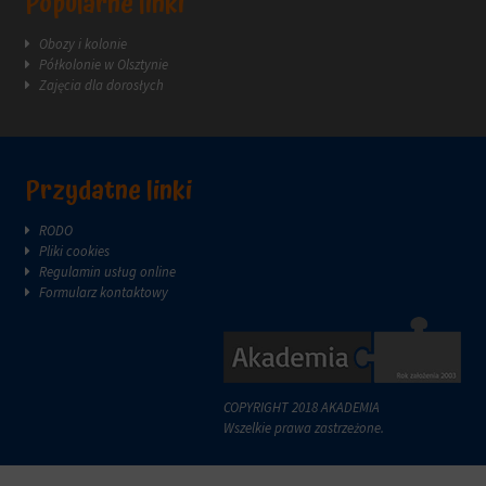
Popularne linki
reklam.
zazwyczaj
za
Obozy i kolonie
pośrednictwem
Półkolonie w Olsztynie
ustawień
Zajęcia dla dorosłych
prywatności
witryny,
które
umożliwiają
zarządzanie
Przydatne linki
lub
usuwanie
RODO
przechowywanych
Pliki cookies
ciasteczek
Regulamin usług online
w
Formularz kontaktowy
dowolnym
momencie.
Aby
uzyskać
więcej
COPYRIGHT 2018 AKADEMIA
szczegółów
Wszelkie prawa zastrzeżone.
na
temat
tego,