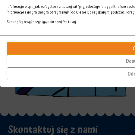
Informacje o tym, jak korzystasz z naszej witryny, udostępniamy partnerom spo
informacje z innymi danymi otrzymanymi od Ciebie lub uzyskanymi podczas korzyst
Szczegóły o wykorzystywaniu cookies
tutaj
.
Przechowywanie
Ciasteczka
statystyk
to
małe
Kontroluje,
pliki
czy
Dos
danych
dane
przechowywane
dotyczące
Od
na
korzystania
urządzeniu
z
przez
witryny
witryny
internetowej
internetowe
i
w
zachowań
celu
użytkowników
zapamiętania
mogą
preferencji,
być
Skontaktuj się z nami
danych
przechowywane
logowania
w