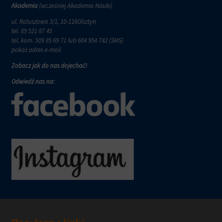
wymagają,
w
Akademia
(wcześniej Akademia Nauki)
aby
tym
witryny
ul. Ratuszowa 3/1, 10-116Olsztyn
celu
prosiły
tel.
89 521 87 45
zapisane
o
tel. kom.
509 85 69 71
lub 604 954 742 (SMS)
dane.
wyraźną
pokaż adres e-mail
zgodę,
Przechowywanie
Zobacz jak do nas dojechać!
umożliwiając
danych
użytkownikom
użytkownika
Odwiedź nas na:
akceptowanie
Kontroluje
lub
przechowywanie
odrzucanie
danych
ciasteczek
specyficznych
i
dla
kontrolowanie
użytkownika,
swojej
służących
prywatności.
do
Możesz
śledzenia
również
reklam,
wycofać
profilowania
zgodę
i
w
pomiaru
dowolnym
skuteczności
momencie,