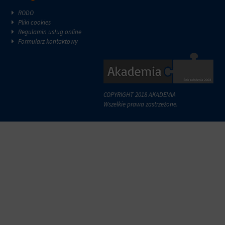
reklam.
zazwyczaj
RODO
za
Pliki cookies
pośrednictwem
Regulamin usług online
ustawień
Formularz kontaktowy
prywatności
witryny,
które
umożliwiają
zarządzanie
lub
COPYRIGHT 2018 AKADEMIA
usuwanie
Wszelkie prawa zastrzeżone.
przechowywanych
ciasteczek
w
dowolnym
momencie.
Aby
uzyskać
więcej
szczegółów
na
temat
tego,