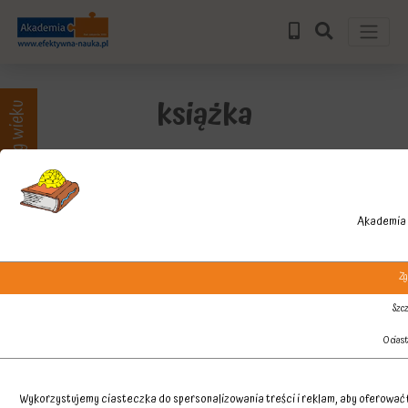
książka
Zajęcia wg wieku
Akademia 
Zg
Szcz
O cias
Wykorzystujemy ciasteczka do spersonalizowania treści i reklam, aby oferować f