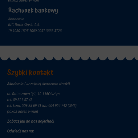
pokaż adres e-mail
zachowanie
przechowywane
online.
Rachunek bankowy
i
przetwarzane
Zgoda
Akademia
na
odnosi
ING Bank Śląski S.A.
potrzeby
się
19 1050 1807 1000 0097 3666 3726
usług
do
reklamowych.
zgody,
którą
Personalizacja
witryny
reklam
muszą
uzyskać
Określa,
od
Szybki kontakt
czy
użytkowników
można
przed
wyświetlać
Akademia
(wcześniej Akademia Nauki)
użyciem
spersonalizowane
ciasteczek
ul. Ratuszowa 3/1, 10-116Olsztyn
reklamy
gromadzących
tel.
89 521 87 45
na
dane
tel. kom.
509 85 69 71
lub 604 954 742 (SMS)
podstawie
osobowe.
pokaż adres e-mail
zachowań
Przepisy
i
Zobacz jak do nas dojechać!
takie
preferencji
jak
użytkownika,
Odwiedź nas na:
GDPR
wykorzystując