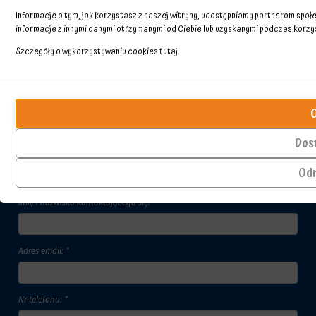
Informacje o tym, jak korzystasz z naszej witryny, udostępniamy partnerom spo
informacje z innymi danymi otrzymanymi od Ciebie lub uzyskanymi podczas korzyst
Szczegóły o wykorzystywaniu cookies
tutaj
.
Przechowywanie
Ciasteczka
statystyk
to
małe
Kontroluje,
pliki
czy
Dos
danych
dane
Skontaktuj się z nami
przechowywane
dotyczące
Od
na
korzystania
urządzeniu
z
Imię i nazwisko kontaktującego się: *
przez
witryny
witryny
internetowej
internetowe
i
w
zachowań
Adres email: *
celu
użytkowników
zapamiętania
mogą
preferencji,
być
danych
Nr telefonu: *
przechowywane
logowania
w