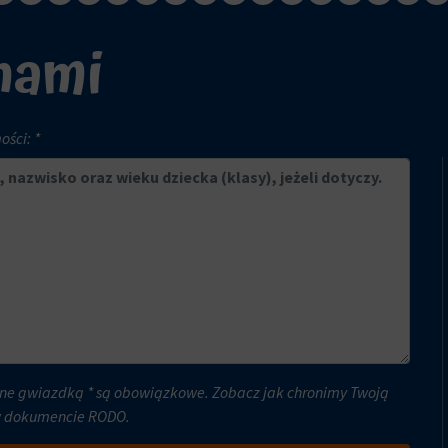
 nami
ści: *
ne gwiazdką * są obowiązkowe. Zobacz jak chronimy Twoją
w dokumencie
RODO
.