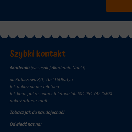
i
czy
trwałe
dane
(długoterminowe).
związane
Pomagają
z
one
reklamami
spersonalizować
(np.
wrażenia
ciasteczka
z
Szybki kontakt
do
przeglądania,
targetowania
ale
i
Akademia
(wcześniej Akademia Nauki)
mogą
śledzenia)
również
ul. Ratuszowa 3/1, 10-116Olsztyn
mogą
śledzić
tel.
pokaż numer telefonu
być
zachowanie
tel. kom.
pokaż numer telefonu
lub 604 954 742 (SMS)
przechowywane
online.
pokaż adres e-mail
i
przetwarzane
Zgoda
Zobacz jak do nas dojechać!
na
odnosi
potrzeby
Odwiedź nas na:
się
usług