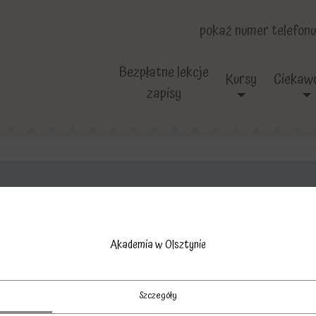
pokaż numer telefonu
Bezpłatne lekcje
Kursy
Ciekawo
zapisy
królik
Akademia w Olsztynie
Szczegóły