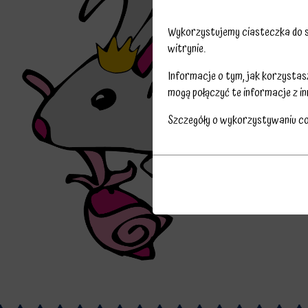
Wykorzystujemy ciasteczka do sp
witrynie.
Informacje o tym, jak korzysta
mogą połączyć te informacje z in
Szczegóły o wykorzystywaniu c
Przechowywanie
Ciasteczka
statystyk
to
Kontroluje,
małe
czy
pliki
dane
danych
dotyczące
przechowywane
korzystania
na
z
urządzeniu
witryny
przez