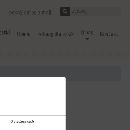
pokaż adres e-mail
stki
O nas
Opinie
Pokazy dla szkół
Kontakt
O ciasteczkach