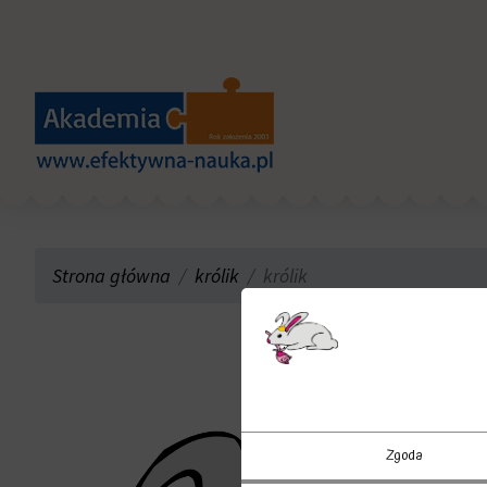
Strona główna
królik
królik
Zgoda