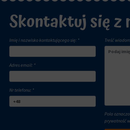
internetowej
witryny
Skontaktuj się z
i
internetowe
zachowań
w
użytkowników
celu
mogą
zapamiętania
być
preferencji,
Imię i nazwisko kontaktującego się: *
Treść wiadomo
przechowywane
danych
w
logowania
celach
lub
Adres email: *
analitycznych
działań.
(np.
Istnieją
Google
różne
Analytics).
typy,
Nr telefonu: *
w
Przechowywanie
tym
reklam
ciasteczka
Pola oznaczo
sesyjne
Zarządza
prywatność 
(tymczasowe)
tym,