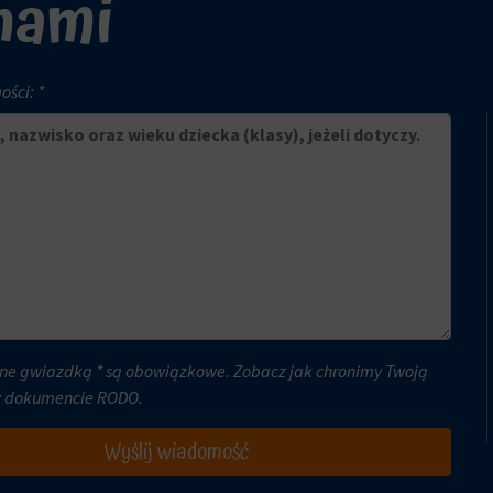
 nami
ści: *
ne gwiazdką * są obowiązkowe. Zobacz jak chronimy Twoją
w dokumencie
RODO
.
Wyślij wiadomość