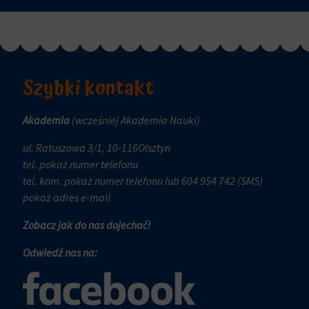
i
czy
trwałe
dane
(długoterminowe).
związane
Pomagają
z
one
reklamami
Szybki kontakt
spersonalizować
(np.
wrażenia
ciasteczka
z
Akademia
(wcześniej Akademia Nauki)
do
przeglądania,
targetowania
ul. Ratuszowa 3/1, 10-116Olsztyn
ale
i
tel.
pokaż numer telefonu
mogą
śledzenia)
tel. kom.
pokaż numer telefonu
lub 604 954 742 (SMS)
również
mogą
pokaż adres e-mail
śledzić
być
zachowanie
przechowywane
Zobacz jak do nas dojechać!
online.
i
Odwiedź nas na:
przetwarzane
Zgoda
na
odnosi
potrzeby
się
usług