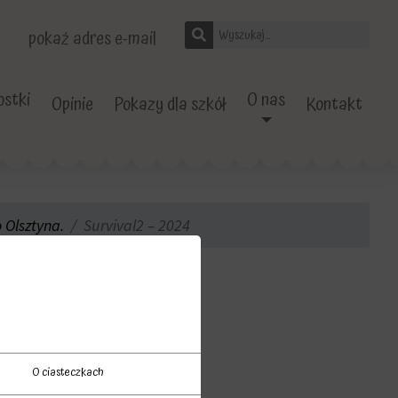
pokaż adres e-mail
stki
O nas
Opinie
Pokazy dla szkół
Kontakt
 Olsztyna.
Survival2 – 2024
O ciasteczkach