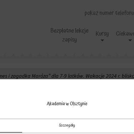
pokaż numer telefonu
Bezpłatne lekcje
Kursy
Ciekawo
zapisy
mes i zagadka Maróza” dla 7-9 latków. Wakacje 2024 r. blisko
Survival2 – 2024
Akademia w Olsztynie
Szczegóły