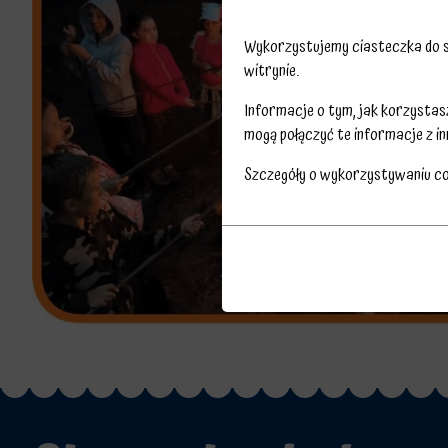
Wykorzystujemy ciasteczka do sp
witrynie.
Informacje o tym, jak korzysta
mogą połączyć te informacje z in
Szczegóły o wykorzystywaniu c
Przechowywanie
Ciasteczka
statystyk
to
Kontroluje,
małe
czy
pliki
dane
danych
dotyczące
przechowywane
korzystania
na
z
urządzeniu
witryny
przez