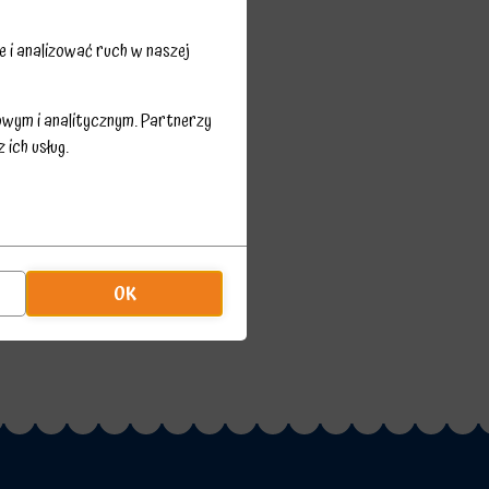
 i analizować ruch w naszej
owym i analitycznym. Partnerzy
ich usług.
OK