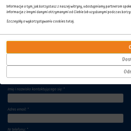
Informacje o tym, jak korzystasz z naszej witryny, udostępniamy partnerom spo
informacje z innymi danymi otrzymanymi od Ciebie lub uzyskanymi podczas korzyst
Szczegóły o wykorzystywaniu cookies
tutaj
.
Przechowywanie
Ciasteczka
statystyk
to
małe
Kontroluje,
pliki
czy
Dos
danych
dane
przechowywane
dotyczące
Od
Skontaktuj się z nami
na
korzystania
urządzeniu
z
przez
witryny
Imię i nazwisko kontaktującego się: *
witryny
internetowej
internetowe
i
w
zachowań
celu
użytkowników
Adres email: *
zapamiętania
mogą
preferencji,
być
danych
przechowywane
logowania
Nr telefonu: *
w