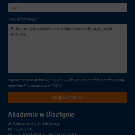
lub
celach
działań.
analitycznych
Istnieją
(np.
Treść wiadomości: *
różne
Google
typy,
Analytics).
w
Przechowywanie
tym
reklam
ciasteczka
sesyjne
Zarządza
(tymczasowe)
tym,
i
czy
trwałe
dane
(długoterminowe).
związane
Pomagają
Pola oznaczone gwiazdką * są obowiązkowe. Zobacz jak chronimy Twoją
z
one
prywatność w dokumencie
RODO
.
reklamami
spersonalizować
(np.
wrażenia
Wyślij wiadomość
ciasteczka
z
do
przeglądania,
targetowania
Akademia w Olsztynie
ale
i
mogą
śledzenia)
ul. Ratuszowa 3/1, 10-116 Olsztyn
również
mogą
tel.
89 521 87 45
śledzić
być
tel. kom.
509 85 69 71
lub 604 954 742 (SMS)