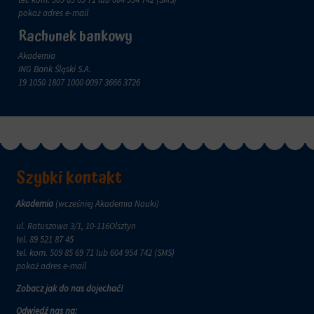
zachowanie
przechowywane
pokaż adres e-mail
online.
i
Rachunek bankowy
przetwarzane
Zgoda
na
odnosi
Akademia
potrzeby
się
ING Bank Śląski S.A.
usług
do
19 1050 1807 1000 0097 3666 3726
reklamowych.
zgody,
którą
Personalizacja
witryny
reklam
muszą
uzyskać
Określa,
od
czy
użytkowników
Szybki kontakt
można
przed
wyświetlać
użyciem
spersonalizowane
Akademia
(wcześniej Akademia Nauki)
ciasteczek
reklamy
gromadzących
ul. Ratuszowa 3/1, 10-116Olsztyn
na
dane
tel.
89 521 87 45
podstawie
osobowe.
tel. kom.
509 85 69 71
lub 604 954 742 (SMS)
zachowań
Przepisy
pokaż adres e-mail
i
takie
preferencji
Zobacz jak do nas dojechać!
jak
użytkownika,
GDPR
wykorzystując
Odwiedź nas na: