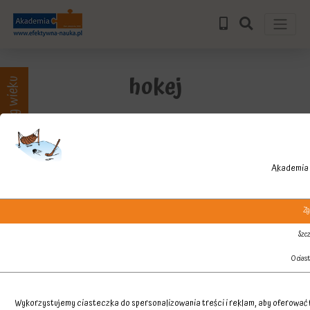
hokej
Zajęcia wg wieku
Akademia 
Zg
Szcz
O cias
Wykorzystujemy ciasteczka do spersonalizowania treści i reklam, aby oferować f