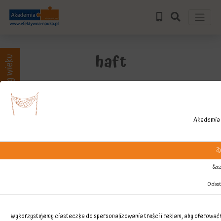
haft
Zajęcia wg wieku
Akademia 
Zg
Szcz
O cias
Wykorzystujemy ciasteczka do spersonalizowania treści i reklam, aby oferować f