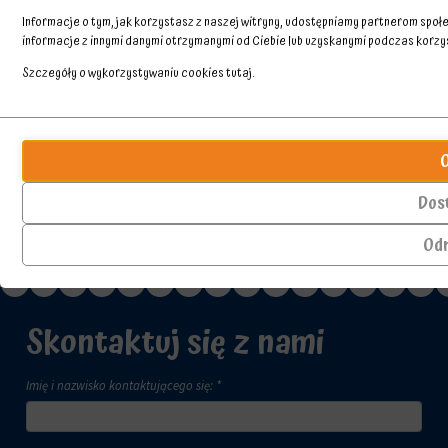
Informacje o tym, jak korzystasz z naszej witryny, udostępniamy partnerom spo
informacje z innymi danymi otrzymanymi od Ciebie lub uzyskanymi podczas korzyst
Szczegóły o wykorzystywaniu cookies
tutaj
.
Przechowywanie
Ciasteczka
statystyk
to
małe
Kontroluje,
pliki
czy
Dos
danych
dane
przechowywane
dotyczące
Od
na
korzystania
urządzeniu
z
przez
witryny
witryny
internetowej
Skontaktuj się z nami
internetowe
i
w
zachowań
celu
użytkowników
zapamiętania
Imię i nazwisko kontaktującego się: *
mogą
preferencji,
być
danych
przechowywane
logowania
w