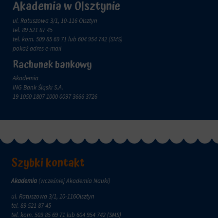
zachowanie
Akademia w Olsztynie
przechowywane
online.
i
ul. Ratuszowa 3/1, 10-116 Olsztyn
przetwarzane
Zgoda
tel.
89 521 87 45
na
odnosi
tel. kom.
509 85 69 71
lub 604 954 742 (SMS)
potrzeby
się
pokaż adres e-mail
usług
do
Rachunek bankowy
reklamowych.
zgody,
którą
Personalizacja
Akademia
witryny
reklam
ING Bank Śląski S.A.
muszą
19 1050 1807 1000 0097 3666 3726
uzyskać
Określa,
od
czy
użytkowników
można
przed
wyświetlać
użyciem
spersonalizowane
ciasteczek
reklamy
gromadzących
na
Szybki kontakt
dane
podstawie
osobowe.
zachowań
Akademia
(wcześniej Akademia Nauki)
Przepisy
i
takie
preferencji
ul. Ratuszowa 3/1, 10-116Olsztyn
jak
użytkownika,
tel.
89 521 87 45
GDPR
wykorzystując
tel. kom.
509 85 69 71
lub 604 954 742 (SMS)