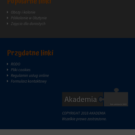
Popularne linki
reklam.
zazwyczaj
za
Obozy i kolonie
pośrednictwem
Półkolonie w Olsztynie
ustawień
Zajęcia dla dorosłych
prywatności
witryny,
które
umożliwiają
zarządzanie
Przydatne linki
lub
usuwanie
RODO
przechowywanych
Pliki cookies
ciasteczek
Regulamin usług online
w
Formularz kontaktowy
dowolnym
momencie.
Aby
uzyskać
więcej
COPYRIGHT 2018 AKADEMIA
szczegółów
Wszelkie prawa zastrzeżone.
na
temat
tego,