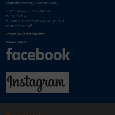
wymagają,
w
Akademia
(wcześniej Akademia Nauki)
aby
tym
witryny
ul. Ratuszowa 3/1, 10-116Olsztyn
celu
prosiły
tel.
89 521 87 45
zapisane
o
tel. kom.
509 85 69 71
lub 604 954 742 (SMS)
dane.
wyraźną
pokaż adres e-mail
zgodę,
Przechowywanie
Zobacz jak do nas dojechać!
umożliwiając
danych
użytkownikom
użytkownika
Odwiedź nas na:
akceptowanie
Kontroluje
lub
przechowywanie
odrzucanie
danych
ciasteczek
specyficznych
i
dla
kontrolowanie
użytkownika,
swojej
służących
prywatności.
do
Możesz
śledzenia
również
reklam,
wycofać
profilowania
zgodę
i
w
pomiaru
dowolnym
skuteczności
momencie,