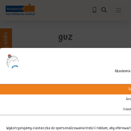
guz
Zajęcia wg wieku
Akademia 
Zg
Szcz
O cias
Wykorzystujemy ciasteczka do spersonalizowania treści i reklam, aby oferować f