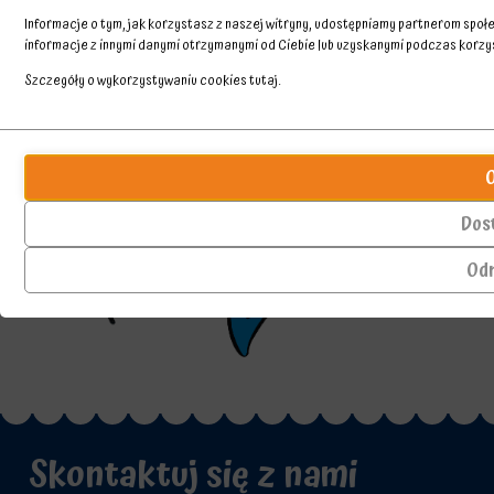
Informacje o tym, jak korzystasz z naszej witryny, udostępniamy partnerom spo
informacje z innymi danymi otrzymanymi od Ciebie lub uzyskanymi podczas korzyst
Szczegóły o wykorzystywaniu cookies
tutaj
.
Przechowywanie
Ciasteczka
statystyk
to
małe
Kontroluje,
pliki
czy
Dos
danych
dane
przechowywane
dotyczące
Od
na
korzystania
urządzeniu
z
przez
witryny
witryny
internetowej
internetowe
i
w
zachowań
celu
użytkowników
zapamiętania
mogą
preferencji,
być
Skontaktuj się z nami
danych
przechowywane
logowania
w