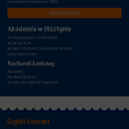
zachowanie
prywatność w dokumencie
RODO
.
przechowywane
online.
i
Wyślij wiadomość
przetwarzane
Zgoda
na
odnosi
potrzeby
się
Akademia w Olsztynie
usług
do
reklamowych.
zgody,
ul. Ratuszowa 3/1, 10-116 Olsztyn
którą
tel.
89 521 87 45
Personalizacja
witryny
tel. kom.
509 85 69 71
lub 604 954 742 (SMS)
reklam
muszą
pokaż adres e-mail
uzyskać
Określa,
Rachunek bankowy
od
czy
użytkowników
Akademia
można
przed
ING Bank Śląski S.A.
wyświetlać
użyciem
19 1050 1807 1000 0097 3666 3726
spersonalizowane
ciasteczek
reklamy
gromadzących
na
dane
podstawie
osobowe.
zachowań
Przepisy
i
takie
preferencji
jak
Szybki kontakt
użytkownika,
GDPR
wykorzystując