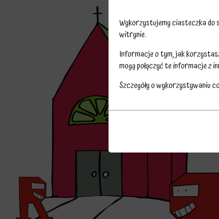
Wykorzystujemy ciasteczka do sp
witrynie.
Informacje o tym, jak korzysta
mogą połączyć te informacje z in
Szczegóły o wykorzystywaniu c
Przechowywanie
Ciasteczka
statystyk
to
Kontroluje,
małe
czy
pliki
dane
danych
dotyczące
przechowywane
korzystania
na
z
urządzeniu
witryny
przez