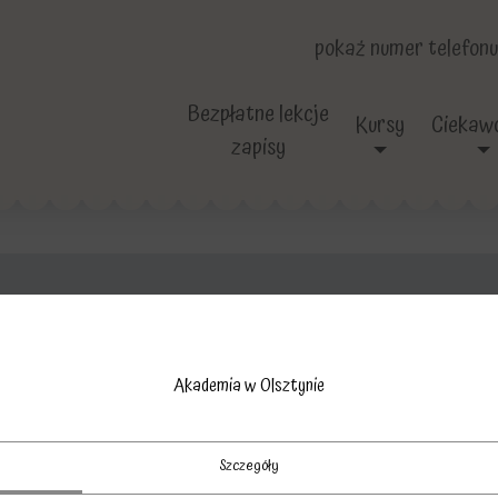
pokaż numer telefonu
Bezpłatne lekcje
Kursy
Ciekawo
zapisy
chrześcijaństwo
Akademia w Olsztynie
Szczegóły