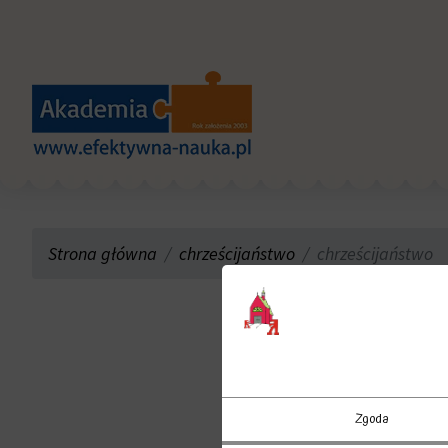
Strona główna
chrześcijaństwo
chrześcijaństwo
Zgoda