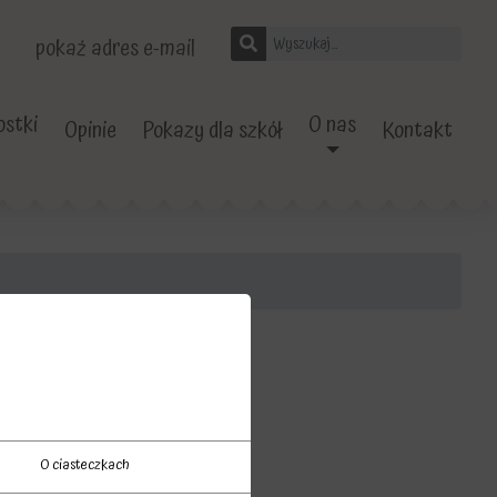
pokaż adres e-mail
stki
O nas
Opinie
Pokazy dla szkół
Kontakt
O ciasteczkach