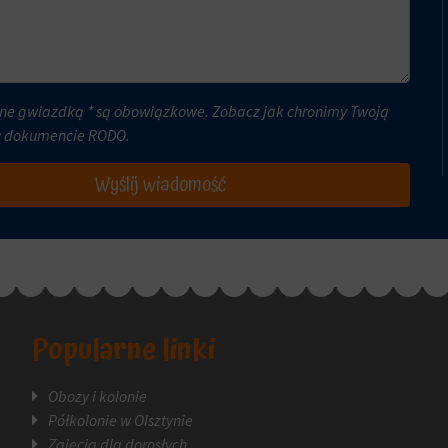
ne gwiazdką * są obowiązkowe. Zobacz jak chronimy Twoją
w dokumencie
RODO
.
Wyślij wiadomość
Popularne linki
Obozy i kolonie
Półkolonie w Olsztynie
Zajęcia dla dorosłych