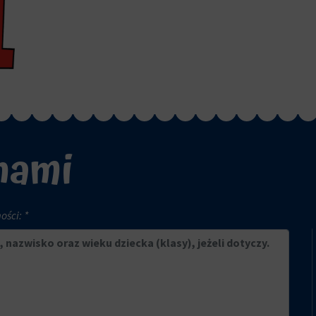
 nami
ści: *