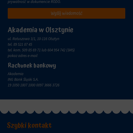
zachowanie
prywatność w dokumencie
RODO
.
przechowywane
online.
i
Wyślij wiadomość
przetwarzane
Zgoda
na
odnosi
potrzeby
się
Akademia w Olsztynie
usług
do
reklamowych.
zgody,
ul. Ratuszowa 3/1, 10-116 Olsztyn
którą
tel.
89 521 87 45
Personalizacja
witryny
tel. kom.
509 85 69 71
lub 604 954 742 (SMS)
reklam
muszą
pokaż adres e-mail
uzyskać
Określa,
Rachunek bankowy
od
czy
użytkowników
Akademia
można
przed
ING Bank Śląski S.A.
wyświetlać
użyciem
19 1050 1807 1000 0097 3666 3726
spersonalizowane
ciasteczek
reklamy
gromadzących
na
dane
podstawie
osobowe.
zachowań
Przepisy
i
takie
preferencji
jak
Szybki kontakt
użytkownika,
GDPR
wykorzystując