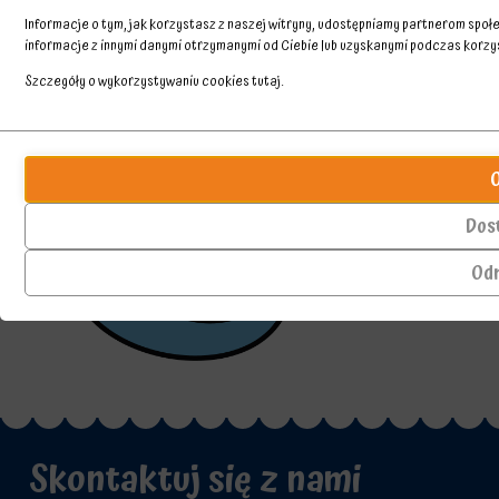
Informacje o tym, jak korzystasz z naszej witryny, udostępniamy partnerom spo
informacje z innymi danymi otrzymanymi od Ciebie lub uzyskanymi podczas korzyst
Szczegóły o wykorzystywaniu cookies
tutaj
.
Przechowywanie
Ciasteczka
statystyk
to
małe
Kontroluje,
pliki
czy
Dos
danych
dane
przechowywane
dotyczące
Od
na
korzystania
urządzeniu
z
przez
witryny
witryny
internetowej
internetowe
i
w
zachowań
celu
użytkowników
zapamiętania
mogą
preferencji,
być
Skontaktuj się z nami
danych
przechowywane
logowania
w