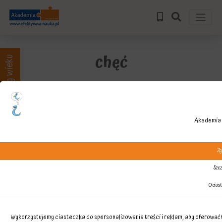
chęć
Zajęcia wg wieku
Akademia 
Zg
Szcz
O cias
Wykorzystujemy ciasteczka do spersonalizowania treści i reklam, aby oferować f