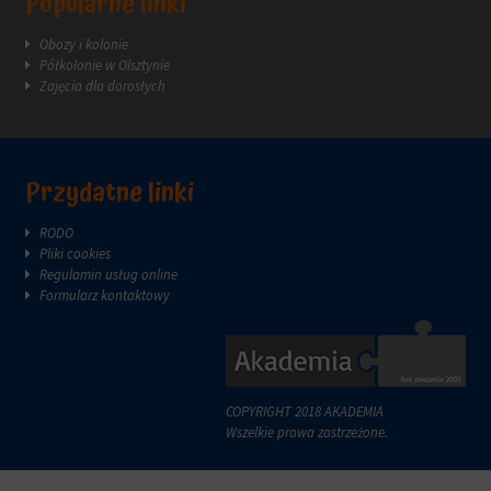
Popularne linki
reklam.
zazwyczaj
za
Obozy i kolonie
pośrednictwem
Półkolonie w Olsztynie
ustawień
Zajęcia dla dorosłych
prywatności
witryny,
które
umożliwiają
zarządzanie
Przydatne linki
lub
usuwanie
RODO
przechowywanych
Pliki cookies
ciasteczek
Regulamin usług online
w
Formularz kontaktowy
dowolnym
momencie.
Aby
uzyskać
więcej
COPYRIGHT 2018 AKADEMIA
szczegółów
Wszelkie prawa zastrzeżone.
na
temat
tego,