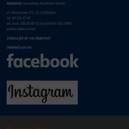
wymagają,
w
Akademia
(wcześniej Akademia Nauki)
aby
tym
witryny
ul. Ratuszowa 3/1, 10-116Olsztyn
celu
prosiły
tel.
89 521 87 45
zapisane
o
tel. kom.
509 85 69 71
lub 604 954 742 (SMS)
dane.
wyraźną
pokaż adres e-mail
zgodę,
Przechowywanie
Zobacz jak do nas dojechać!
umożliwiając
danych
użytkownikom
użytkownika
Odwiedź nas na:
akceptowanie
Kontroluje
lub
przechowywanie
odrzucanie
danych
ciasteczek
specyficznych
i
dla
kontrolowanie
użytkownika,
swojej
służących
prywatności.
do
Możesz
śledzenia
również
reklam,
wycofać
profilowania
zgodę
i
w
pomiaru
dowolnym
skuteczności
momencie,