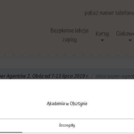
pokaż numer telefonu
Bezpłatne lekcje
Kursy
Ciekawo
zapisy
r Agentów 2. Obóz od 7-13 lipca 2019 r.
oboz-super-agent
agentow. Akademia
Akademia w Olsztynie
Szczegóły