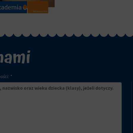
 nami
ści: *