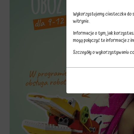
Wykorzystujemy ciasteczka do sp
witrynie.
Informacje o tym, jak korzysta
mogą połączyć te informacje z in
Szczegóły o wykorzystywaniu c
Przechowywanie
Ciasteczka
statystyk
to
Kontroluje,
małe
czy
pliki
dane
danych
dotyczące
przechowywane
korzystania
na
z
urządzeniu
witryny
przez