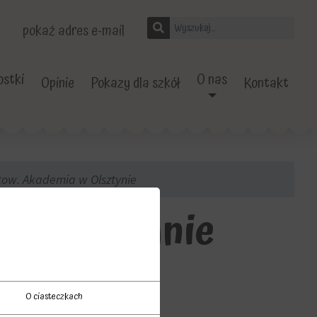
pokaż adres e-mail
stki
O nas
Opinie
Pokazy dla szkół
Kontakt
ow. Akademia w Olsztynie
 w Olsztynie
O ciasteczkach