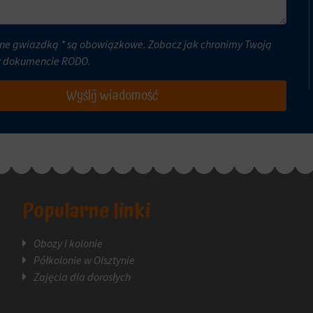
ne gwiazdką * są obowiązkowe. Zobacz jak chronimy Twoją
w dokumencie
RODO
.
Wyślij wiadomość
Popularne linki
Obozy i kolonie
Półkolonie w Olsztynie
Zajęcia dla dorosłych