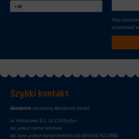
i
czy
trwałe
dane
(długoterminowe).
związane
Pola oznaczo
Pomagają
z
prywatność 
one
reklamami
spersonalizować
(np.
wrażenia
ciasteczka
z
do
przeglądania,
targetowania
ale
i
mogą
śledzenia)
również
mogą
śledzić
Szybki kontakt
być
zachowanie
przechowywane
online.
i
Akademia
(wcześniej Akademia Nauki)
przetwarzane
Zgoda
ul. Ratuszowa 3/1, 10-116Olsztyn
na
odnosi
tel.
pokaż numer telefonu
potrzeby
się
tel. kom.
pokaż numer telefonu
lub 604 954 742 (SMS)
usług