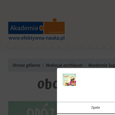
Strona główna
Wakacje archiwum
Akademia Supe
oboz-super-
Zgoda