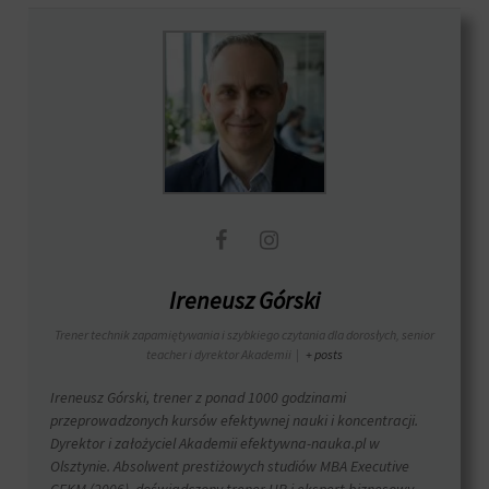
Ireneusz Górski
Trener technik zapamiętywania i szybkiego czytania dla dorosłych, senior
teacher i dyrektor Akademii
|
+ posts
Ireneusz Górski, trener z ponad 1000 godzinami
przeprowadzonych kursów efektywnej nauki i koncentracji.
Dyrektor i założyciel Akademii efektywna-nauka.pl w
Olsztynie. Absolwent prestiżowych studiów MBA Executive
GFKM (2006), doświadczony trener HR i ekspert biznesowy