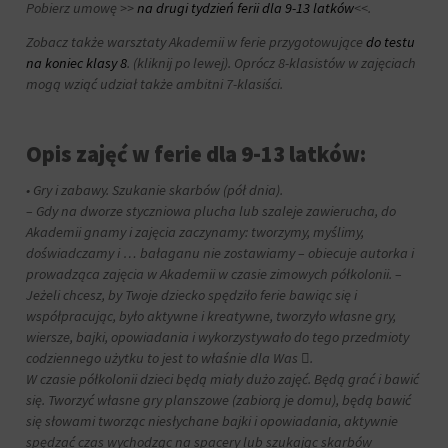
Pobierz umowę >>
na drugi tydzień ferii dla 9-13 latków
<<.
działań.
analitycznych
Istnieją
(np.
Zobacz także warsztaty Akademii w ferie przygotowujące
do testu
różne
Google
na koniec klasy 8
. (kliknij po lewej). Oprócz 8-klasistów w zajęciach
typy,
Analytics).
mogą wziąć udział także ambitni 7-klasiści.
w
Przechowywanie
tym
reklam
ciasteczka
sesyjne
Opis zajęć w ferie dla 9-13 latków:
Zarządza
(tymczasowe)
tym,
i
czy
• Gry i zabawy. Szukanie skarbów (pół dnia).
trwałe
dane
– Gdy na dworze styczniowa plucha lub szaleje zawierucha, do
(długoterminowe).
związane
Akademii gnamy i zajęcia zaczynamy: tworzymy, myślimy,
Pomagają
z
doświadczamy i … bałaganu nie zostawiamy – obiecuje autorka i
one
reklamami
prowadząca zajęcia w Akademii w czasie zimowych półkolonii. –
spersonalizować
(np.
wrażenia
Jeżeli chcesz, by Twoje dziecko spędziło ferie bawiąc się i
ciasteczka
z
współpracując, było aktywne i kreatywne, tworzyło własne gry,
do
przeglądania,
wiersze, bajki, opowiadania i wykorzystywało do tego przedmioty
targetowania
ale
codziennego użytku to jest to właśnie dla Was .
i
mogą
W czasie półkolonii dzieci będą miały dużo zajęć. Będą grać i bawić
śledzenia)
również
mogą
się. Tworzyć własne gry planszowe (zabiorą je domu), będą bawić
śledzić
być
się słowami tworząc niesłychane bajki i opowiadania, aktywnie
zachowanie
przechowywane
spędzać czas wychodząc na spacery lub szukając skarbów
online.