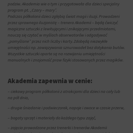
aby
tym
podziw. Akademia wie o tym i przygotowała dla dzieci specjalny
witryny
celu
program pt. „Czary – mary”.
prosiły
zapisane
Podczas półkolonii dzieci zgłębią świat magii i iluzji. Prowadzeni
o
dane.
wyraźną
przez sprawnego iluzjonistę – trenera Akademii – będą ćwiczyć
zgodę,
Przechowywanie
magiczne sztuczki z lewitującymi i znikającymi przedmiotami,
umożliwiając
danych
nauczą się czytać w myślach obserwatorów i odgadywać
użytkownikom
użytkownika
„pomyślane” przez nich liczby i karty. Zdobędą niezwykłe
akceptowanie
umiejętności np. zawiązywania sznurowadeł bez dotykania butów.
Kontroluje
lub
Wszystkie sztuczki oparte są na rozwijaniu umiejętności
przechowywanie
odrzucanie
manualnych i znajomość praw fizyki stosowanych przez magików.
danych
ciasteczek
specyficznych
i
dla
kontrolowanie
użytkownika,
swojej
Akademia zapewnia w cenie:
służących
prywatności.
do
Możesz
– ciekawy program półkolonii z atrakcjami dla dzieci na cały lub
śledzenia
również
na pół dnia,
reklam,
wycofać
profilowania
zgodę
– drugie śniadanie i podwieczorek, napoje i owoce w czasie przerw,
i
w
pomiaru
– bogaty sprzęt i materiały do każdego typu zajęć,
dowolnym
skuteczności
momencie,
reklam.
– zajęcia prowadzone przez trenerki i trenerów Akademii
zazwyczaj