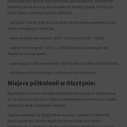
posiadających wyższe wykształcenie pedagogiczne, wieloletnie
za
doświadczenie w pracy w placówkach edukacyjnych, lubianych
pośrednictwem
ustawień
przez dzieci i cenionych przez rodziców,
prywatności
– od godz. 7:30 do 9:00 oraz 16:00 do 16:30 zajęcia opiekuńcze dla
witryny,
dzieci pracujących rodziców,
które
umożliwiają
– bloki tematyczne w godz. 9:00 – 12:15 oraz 12:45 – 16:00,
zarządzanie
lub
– ciepły lunch w godz. 12:15 – 12:45 dla dzieci zapisanych do
usuwanie
Akademii na cały dzień,
przechowywanych
ciasteczek
– spacery, gry i zabawy w parku lub na placu zabaw blisko Zamku,
w
dowolnym
– każdego dnia fotorelacje z półkolonii na Facebooku.
momencie.
Miejsce półkolonii w Olsztynie:
Aby
uzyskać
Wyposażone sale w siedzibie Akademii Nauki przy ul. Ratuszowej
więcej
3/1 w centrum Olsztyna. Pięknie odnowiona kamienica nr 3 (żółta
szczegółów
elewacja) obok przychodni zdrowia.
na
temat
Zajęcia odbywać się będą także w parku i placach zabaw dla
tego,
dzieci w pobliżu Zamku Kapituły Warmińskiej lub Parku
jak
Centralnym w Olsztynie. Można tam dojść z Akademii w 7 minut.