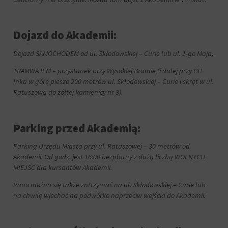
witryna
internetowa
używa
Dojazd do Akademii:
ciasteczek
i
jak
Dojazd SAMOCHODEM od ul. Skłodowskiej – Curie lub ul. 1-go Maja,
zbiera
TRAMWAJEM – przystanek przy Wysokiej Bramie (i dalej przy CH
dane,
Inka w górę pieszo 200 metrów ul. Skłodowskiej – Curie i skręt w ul.
zapoznaj
się
Ratuszową do żółtej kamienicy nr 3).
z
polityką
prywatności
Parking przed Akademią:
witryny.
Ten
Parking Urzędu Miasta przy ul. Ratuszowej – 30 metrów od
dokument
Akademii. Od godz. jest 16:00 bezpłatny z dużą liczbą WOLNYCH
opisuje
MIEJSC dla kursantów Akademii.
rodzaje
używanych
Rano można się także zatrzymać na ul. Skłodowskiej – Curie lub
plików
na chwilę wjechać na podwórko naprzeciw wejścia do Akademii.
cookie,
zbierane
dane
oraz