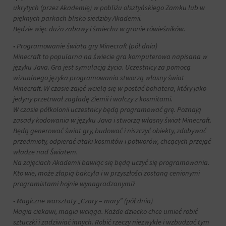
i
ukrytych (przez Akademię) w pobliżu olsztyńskiego Zamku lub w
przetwarzane
Zgoda
pięknych parkach blisko siedziby Akademii.
na
odnosi
Będzie więc dużo zabawy i śmiechu w gronie rówieśników.
potrzeby
się
usług
do
• Programowanie świata gry Minecraft (pół dnia)
reklamowych.
zgody,
Minecraft to popularna na świecie gra komputerowa napisana w
którą
języku Java. Gra jest symulacją życia. Uczestnicy za pomocą
Personalizacja
witryny
wizualnego języka programowania stworzą własny świat
reklam
muszą
Minecraft. W czasie zajęć wcielą się w postać bohatera, który jako
uzyskać
Określa,
jedyny przetrwał zagładę Ziemii i walczy z kosmitami.
od
czy
W czasie półkolonii uczestnicy będą programować grę. Poznają
użytkowników
można
zasady kodowania w języku Java i stworzą własny świat Minecraft.
przed
wyświetlać
użyciem
Będą generować świat gry, budować i niszczyć obiekty, zdobywać
spersonalizowane
ciasteczek
przedmioty, odpierać ataki kosmitów i potworów, chcących przejąć
reklamy
gromadzących
władze nad Światem.
na
dane
podstawie
Na zajęciach Akademii bawiąc się będą uczyć się programowania.
osobowe.
zachowań
Kto wie, może złapią bakcyla i w przyszłości zostaną cenionymi
Przepisy
i
programistami hojnie wynagradzanymi?
takie
preferencji
jak
użytkownika,
• Magiczne warsztaty „Czary – mary” (pół dnia)
GDPR
wykorzystując
Magia ciekawi, magia wciąga. Każde dziecko chce umieć robić
wymagają,
w
sztuczki i zadziwiać innych. Robić rzeczy niezwykłe i wzbudzać tym