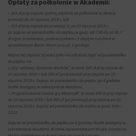
Opłaty za półkolonie w Akademii:
sposób
przechowywania
– 505 zł przy zapisie i pełnej zapłacie za półkolonie w okresie
lub
promocji do 10 stycznia 2019 r. lub
udostępniania
– 555 zł przy zapisie po promocji, tj. po 10 stycznia 2019 r.
Twoich
za zajęcia od poniedziałku do piątku, w godz. od 7:30 do 16:30, z
informacji.
drugim śniadaniem, podwieczorkiem i z ciepłym lunchem w
Wyjaśnia
sprawdzonym Barze Smart przy ul. 1-go Maja.
również,
jak
Można też zapisać dziecko tylko na pół dnia zajęć od poniedziałku
możesz
do piątku na:
zarządzać
• „Gry i zabawy. Szukanie skarbów” w cenie 345 zł przy zapisie do
swoimi
10 stycznia 2019 r. lub 395 zł (po promocji) przy zapisie po 10
preferencjami.
stycznia 2019 r. Zajęcia od poniedziałku do piątku po 4 godziny.
Grafik dostępny w sekretariacie Akademii.
• „Programowanie świata gry Minecraft” w cenie 445 zł przy zapisie
do 10 stycznia 2019 r. lub 495 zł (po promocji) przy zapisie po 10
stycznia 2019 r. Zajęcia od poniedziałku do piątku w godz. 9:00 –
12:15.
Zajęcia od poniedziałku do piątku po 4 godziny. Grafik dostępny w
sekretariacie Akademii. W cenie zapewnione jest drugie śniadanie.
Można dodatkowo wykupić smaczny lunch z grupą.