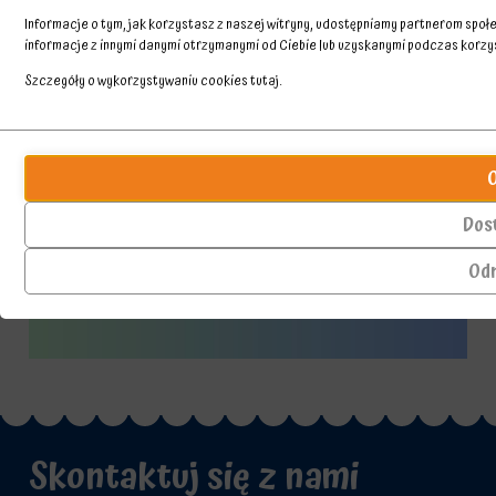
Informacje o tym, jak korzystasz z naszej witryny, udostępniamy partnerom spo
informacje z innymi danymi otrzymanymi od Ciebie lub uzyskanymi podczas korzyst
Szczegóły o wykorzystywaniu cookies
tutaj
.
Przechowywanie
Ciasteczka
statystyk
to
małe
Kontroluje,
pliki
czy
Dos
danych
dane
przechowywane
dotyczące
Od
na
korzystania
urządzeniu
z
przez
witryny
witryny
internetowej
internetowe
i
w
zachowań
celu
użytkowników
zapamiętania
mogą
preferencji,
być
Skontaktuj się z nami
danych
przechowywane
logowania
w