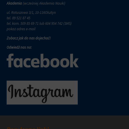
wymagają,
w
Akademia
(wcześniej Akademia Nauki)
aby
tym
witryny
ul. Ratuszowa 3/1, 10-116Olsztyn
celu
prosiły
tel.
89 521 87 45
zapisane
o
tel. kom.
509 85 69 71
lub 604 954 742 (SMS)
dane.
wyraźną
pokaż adres e-mail
zgodę,
Przechowywanie
Zobacz jak do nas dojechać!
umożliwiając
danych
użytkownikom
użytkownika
Odwiedź nas na:
akceptowanie
Kontroluje
lub
przechowywanie
odrzucanie
danych
ciasteczek
specyficznych
i
dla
kontrolowanie
użytkownika,
swojej
służących
prywatności.
do
Możesz
śledzenia
również
reklam,
wycofać
profilowania
zgodę
i
w
pomiaru
dowolnym
skuteczności
momencie,