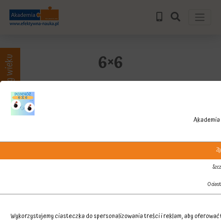
6×6
Zajęcia wg wieku
Akademia 
Zg
Szcz
O cias
Wykorzystujemy ciasteczka do spersonalizowania treści i reklam, aby oferować f