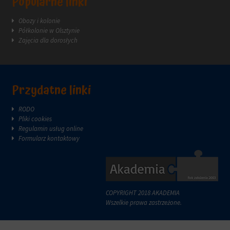
Popularne linki
reklam.
zazwyczaj
za
Obozy i kolonie
pośrednictwem
Półkolonie w Olsztynie
ustawień
Zajęcia dla dorosłych
prywatności
witryny,
które
umożliwiają
zarządzanie
Przydatne linki
lub
usuwanie
RODO
przechowywanych
Pliki cookies
ciasteczek
Regulamin usług online
w
Formularz kontaktowy
dowolnym
momencie.
Aby
uzyskać
więcej
COPYRIGHT 2018 AKADEMIA
szczegółów
Wszelkie prawa zastrzeżone.
na
temat
tego,