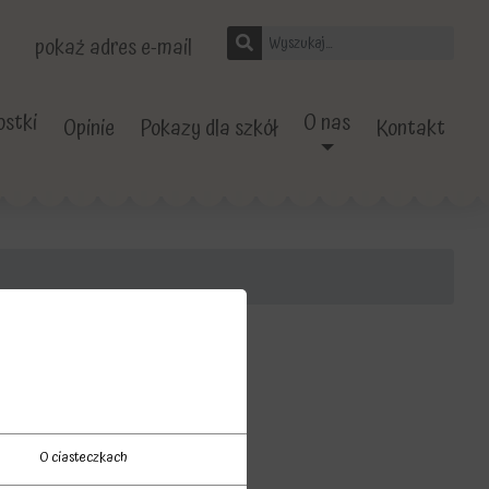
pokaż adres e-mail
stki
O nas
Opinie
Pokazy dla szkół
Kontakt
O ciasteczkach