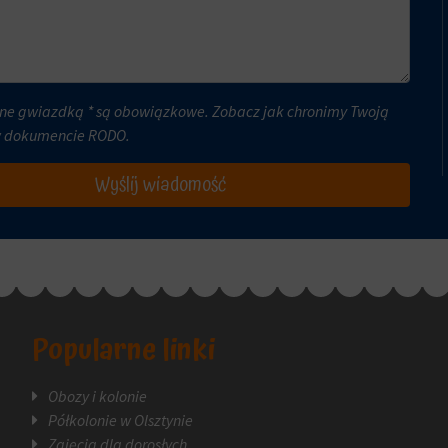
ne gwiazdką * są obowiązkowe. Zobacz jak chronimy Twoją
w dokumencie
RODO
.
Wyślij wiadomość
Popularne linki
Obozy i kolonie
Półkolonie w Olsztynie
Zajęcia dla dorosłych