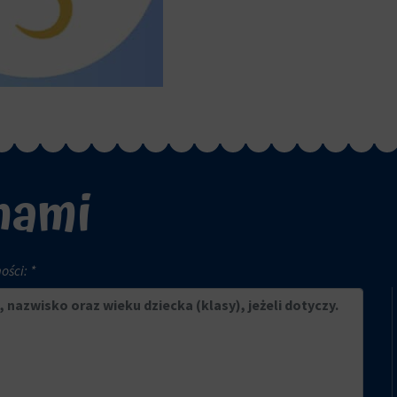
 nami
ści: *