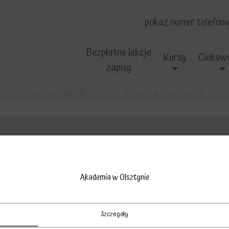
pokaż numer telefonu
Bezpłatne lekcje
Kursy
Ciekawo
zapisy
45
Akademia w Olsztynie
Szczegóły