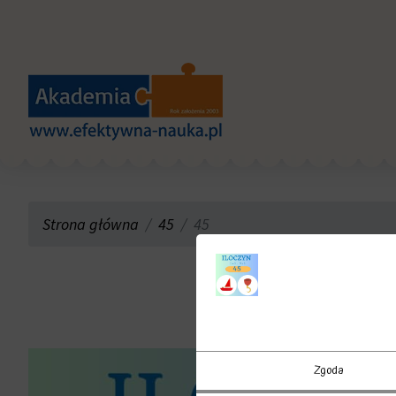
Strona główna
45
45
Zgoda