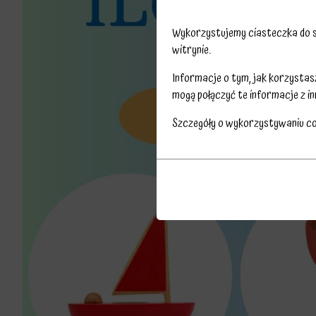
Wykorzystujemy ciasteczka do sp
witrynie.
Informacje o tym, jak korzysta
mogą połączyć te informacje z in
Szczegóły o wykorzystywaniu c
Przechowywanie
Ciasteczka
statystyk
to
Kontroluje,
małe
czy
pliki
dane
danych
dotyczące
przechowywane
korzystania
na
z
urządzeniu
witryny
przez