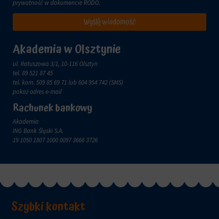
zachowanie
prywatność w dokumencie
RODO
.
przechowywane
online.
i
Wyślij wiadomość
przetwarzane
Zgoda
na
odnosi
potrzeby
się
Akademia w Olsztynie
usług
do
reklamowych.
zgody,
ul. Ratuszowa 3/1, 10-116 Olsztyn
którą
tel.
89 521 87 45
Personalizacja
witryny
tel. kom.
509 85 69 71
lub 604 954 742 (SMS)
reklam
muszą
pokaż adres e-mail
uzyskać
Określa,
Rachunek bankowy
od
czy
użytkowników
Akademia
można
przed
ING Bank Śląski S.A.
wyświetlać
użyciem
19 1050 1807 1000 0097 3666 3726
spersonalizowane
ciasteczek
reklamy
gromadzących
na
dane
podstawie
osobowe.
zachowań
Przepisy
i
takie
preferencji
jak
Szybki kontakt
użytkownika,
GDPR
wykorzystując