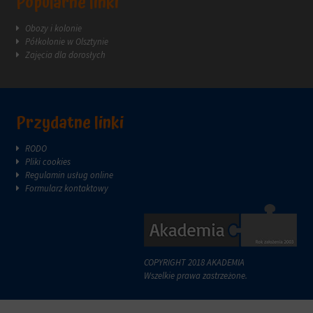
Popularne linki
reklam.
zazwyczaj
za
Obozy i kolonie
pośrednictwem
Półkolonie w Olsztynie
ustawień
Zajęcia dla dorosłych
prywatności
witryny,
które
umożliwiają
zarządzanie
Przydatne linki
lub
usuwanie
RODO
przechowywanych
Pliki cookies
ciasteczek
Regulamin usług online
w
Formularz kontaktowy
dowolnym
momencie.
Aby
uzyskać
więcej
COPYRIGHT 2018 AKADEMIA
szczegółów
Wszelkie prawa zastrzeżone.
na
temat
tego,