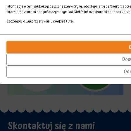
Informacje o tym, jak korzystasz z naszej witryny, udostępniamy partnerom spo
informacje z innymi danymi otrzymanymi od Ciebie lub uzyskanymi podczas korzyst
Szczegóły o wykorzystywaniu cookies
tutaj
.
Przechowywanie
Ciasteczka
statystyk
to
małe
Kontroluje,
pliki
czy
Dos
danych
dane
przechowywane
dotyczące
Od
na
korzystania
urządzeniu
z
przez
witryny
witryny
internetowej
internetowe
i
w
zachowań
celu
użytkowników
zapamiętania
mogą
preferencji,
być
Skontaktuj się z nami
danych
przechowywane
logowania
w