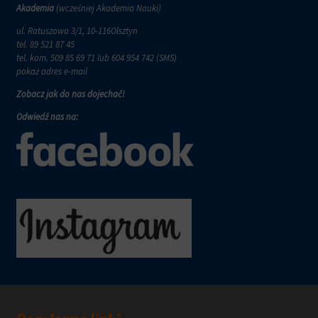
wymagają,
w
Akademia
(wcześniej Akademia Nauki)
aby
tym
witryny
ul. Ratuszowa 3/1, 10-116Olsztyn
celu
prosiły
tel.
89 521 87 45
zapisane
o
tel. kom.
509 85 69 71
lub 604 954 742 (SMS)
dane.
wyraźną
pokaż adres e-mail
zgodę,
Przechowywanie
Zobacz jak do nas dojechać!
umożliwiając
danych
użytkownikom
użytkownika
Odwiedź nas na:
akceptowanie
Kontroluje
lub
przechowywanie
odrzucanie
danych
ciasteczek
specyficznych
i
dla
kontrolowanie
użytkownika,
swojej
służących
prywatności.
do
Możesz
śledzenia
również
reklam,
wycofać
profilowania
zgodę
i
w
pomiaru
dowolnym
skuteczności
momencie,