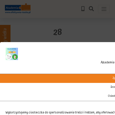
28
Zajęcia wg wieku
Akademia 
Zg
Szcz
O cias
Wykorzystujemy ciasteczka do spersonalizowania treści i reklam, aby oferować f