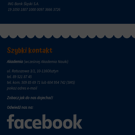
zachowanie
ING Bank Śląski S.A.
przechowywane
online.
19 1050 1807 1000 0097 3666 3726
i
przetwarzane
Zgoda
na
odnosi
potrzeby
się
usług
do
reklamowych.
zgody,
którą
Szybki kontakt
Personalizacja
witryny
reklam
muszą
Akademia
(wcześniej Akademia Nauki)
uzyskać
Określa,
od
czy
ul. Ratuszowa 3/1, 10-116Olsztyn
użytkowników
można
tel.
89 521 87 45
przed
wyświetlać
tel. kom.
509 85 69 71
lub 604 954 742 (SMS)
użyciem
spersonalizowane
pokaż adres e-mail
ciasteczek
reklamy
gromadzących
Zobacz jak do nas dojechać!
na
dane
podstawie
Odwiedź nas na:
osobowe.
zachowań
Przepisy
i
takie
preferencji
jak
użytkownika,
GDPR
wykorzystując