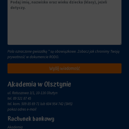
lub
celach
działań.
analitycznych
Istnieją
(np.
różne
Google
typy,
Analytics).
w
Przechowywanie
tym
reklam
ciasteczka
sesyjne
Zarządza
Pola oznaczone gwiazdką * są obowiązkowe. Zobacz jak chronimy Twoją
(tymczasowe)
tym,
prywatność w dokumencie
RODO
.
i
czy
trwałe
dane
Wyślij wiadomość
(długoterminowe).
związane
Pomagają
z
one
Akademia w Olsztynie
reklamami
spersonalizować
(np.
wrażenia
ul. Ratuszowa 3/1, 10-116 Olsztyn
ciasteczka
z
tel.
89 521 87 45
do
przeglądania,
tel. kom.
509 85 69 71
lub 604 954 742 (SMS)
targetowania
ale
pokaż adres e-mail
i
mogą
śledzenia)
Rachunek bankowy
również
mogą
śledzić
Akademia
być