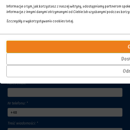
Informacje o tym, jak korzystasz z naszej witryny, udostępniamy partnerom spo
informacje z innymi danymi otrzymanymi od Ciebie lub uzyskanymi podczas korzyst
Szczegóły o wykorzystywaniu cookies
tutaj
.
Przechowywanie
Ciasteczka
statystyk
to
Skontaktuj się z nami
małe
Kontroluje,
pliki
czy
Dos
danych
dane
Imię i nazwisko kontaktującego się: *
przechowywane
dotyczące
Od
na
korzystania
urządzeniu
z
Adres email: *
przez
witryny
witryny
internetowej
internetowe
i
w
zachowań
Nr telefonu: *
celu
użytkowników
zapamiętania
mogą
preferencji,
być
danych
przechowywane
Treść wiadomości: *
logowania
w