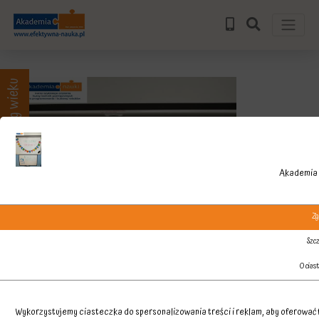
Zajęcia wg wieku
Akademia 
Zg
Szcz
O cias
Wykorzystujemy ciasteczka do spersonalizowania treści i reklam, aby oferować f