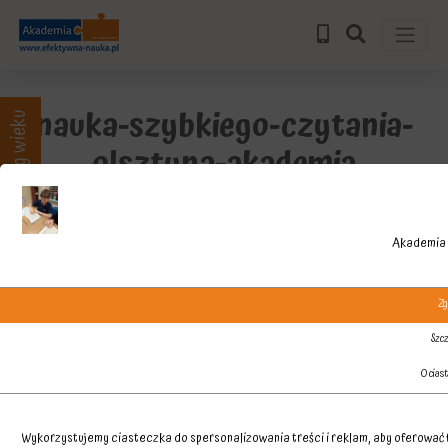
nauka-szybkiego-czytania-
Zajęcia wg wieku
olsztyna-akademia
Akademia 
Zg
Szcz
O cias
Wykorzystujemy ciasteczka do spersonalizowania treści i reklam, aby oferować f