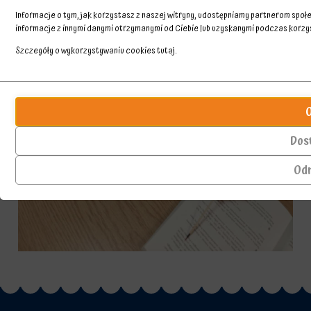
Informacje o tym, jak korzystasz z naszej witryny, udostępniamy partnerom spo
informacje z innymi danymi otrzymanymi od Ciebie lub uzyskanymi podczas korzyst
Szczegóły o wykorzystywaniu cookies
tutaj
.
Przechowywanie
Ciasteczka
statystyk
to
małe
Kontroluje,
pliki
czy
Dos
danych
dane
przechowywane
dotyczące
Od
na
korzystania
urządzeniu
z
przez
witryny
witryny
internetowej
internetowe
i
w
zachowań
celu
użytkowników
zapamiętania
mogą
preferencji,
być
danych
przechowywane
logowania
w