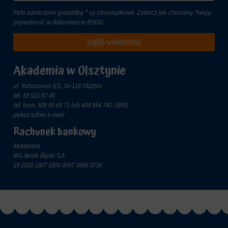
zachowanie
przechowywane
online.
Pola oznaczone gwiazdką * są obowiązkowe. Zobacz jak chronimy Twoją
i
prywatność w dokumencie
RODO
.
przetwarzane
Zgoda
na
odnosi
Wyślij wiadomość
potrzeby
się
usług
do
reklamowych.
zgody,
Akademia w Olsztynie
którą
Personalizacja
witryny
ul. Ratuszowa 3/1, 10-116 Olsztyn
reklam
muszą
tel.
89 521 87 45
uzyskać
tel. kom.
509 85 69 71
lub 604 954 742 (SMS)
Określa,
od
pokaż adres e-mail
czy
użytkowników
można
Rachunek bankowy
przed
wyświetlać
użyciem
Akademia
spersonalizowane
ciasteczek
ING Bank Śląski S.A.
reklamy
gromadzących
19 1050 1807 1000 0097 3666 3726
na
dane
podstawie
osobowe.
zachowań
Przepisy
i
takie
preferencji
jak
użytkownika,
GDPR
wykorzystując