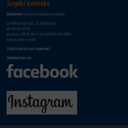
wymagają,
Szybki kontakt
w
aby
tym
witryny
celu
Akademia
(wcześniej Akademia Nauki)
prosiły
zapisane
o
ul. Ratuszowa 3/1, 10-116Olsztyn
dane.
wyraźną
tel.
89 521 87 45
zgodę,
Przechowywanie
tel. kom.
509 85 69 71
lub 604 954 742 (SMS)
umożliwiając
danych
pokaż adres e-mail
użytkownikom
użytkownika
Zobacz jak do nas dojechać!
akceptowanie
Kontroluje
lub
Odwiedź nas na:
przechowywanie
odrzucanie
danych
ciasteczek
specyficznych
i
dla
kontrolowanie
użytkownika,
swojej
służących
prywatności.
do
Możesz
śledzenia
również
reklam,
wycofać
profilowania
zgodę
i
w
pomiaru
dowolnym
skuteczności
momencie,