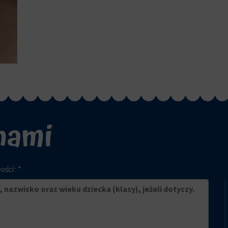
 nami
ści: *