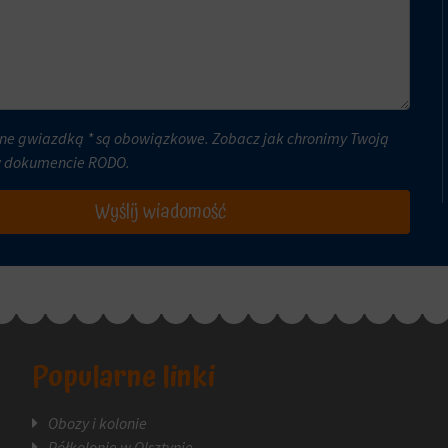
ne gwiazdką * są obowiązkowe. Zobacz jak chronimy Twoją
w dokumencie
RODO
.
Wyślij wiadomość
Popularne linki
Obozy i kolonie
Półkolonie w Olsztynie