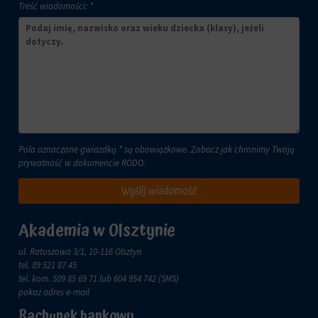
Treść wiadomości: *
lub
celach
działań.
analitycznych
Istnieją
(np.
różne
Google
typy,
Analytics).
w
Przechowywanie
tym
reklam
ciasteczka
sesyjne
Zarządza
(tymczasowe)
tym,
i
Pola oznaczone gwiazdką * są obowiązkowe. Zobacz jak chronimy Twoją
czy
trwałe
prywatność w dokumencie
RODO
.
dane
(długoterminowe).
związane
Pomagają
Wyślij wiadomość
z
one
reklamami
spersonalizować
(np.
Akademia w Olsztynie
wrażenia
ciasteczka
z
do
ul. Ratuszowa 3/1, 10-116 Olsztyn
przeglądania,
targetowania
tel.
89 521 87 45
ale
i
tel. kom.
509 85 69 71
lub 604 954 742 (SMS)
mogą
śledzenia)
pokaż adres e-mail
również
mogą
śledzić
Rachunek bankowy
być