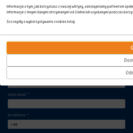
Informacje o tym, jak korzystasz z naszej witryny, udostępniamy partnerom spo
informacje z innymi danymi otrzymanymi od Ciebie lub uzyskanymi podczas korzyst
Szczegóły o wykorzystywaniu cookies
tutaj
.
Przechowywanie
Ciasteczka
statystyk
to
małe
Kontroluje,
Skontaktuj się z nami
pliki
czy
Dos
danych
dane
przechowywane
dotyczące
Od
Imię i nazwisko kontaktującego się: *
na
korzystania
urządzeniu
z
przez
witryny
witryny
internetowej
Adres email: *
internetowe
i
w
zachowań
celu
użytkowników
zapamiętania
mogą
Nr telefonu: *
preferencji,
być
danych
przechowywane
logowania
w