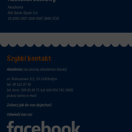
zachowanie
przechowywane
online.
Akademia
i
ING Bank Śląski S.A.
przetwarzane
Zgoda
19 1050 1807 1000 0097 3666 3726
na
odnosi
potrzeby
się
usług
do
reklamowych.
zgody,
którą
Personalizacja
witryny
reklam
muszą
Szybki kontakt
uzyskać
Określa,
od
czy
Akademia
(wcześniej Akademia Nauki)
użytkowników
można
przed
ul. Ratuszowa 3/1, 10-116Olsztyn
wyświetlać
użyciem
tel.
89 521 87 45
spersonalizowane
ciasteczek
tel. kom.
509 85 69 71
lub 604 954 742 (SMS)
reklamy
gromadzących
pokaż adres e-mail
na
dane
podstawie
Zobacz jak do nas dojechać!
osobowe.
zachowań
Przepisy
i
Odwiedź nas na:
takie
preferencji
jak
użytkownika,
GDPR
wykorzystując