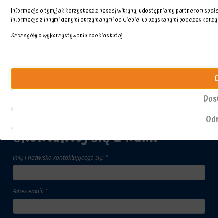
Informacje o tym, jak korzystasz z naszej witryny, udostępniamy partnerom spo
informacje z innymi danymi otrzymanymi od Ciebie lub uzyskanymi podczas korzyst
Szczegóły o wykorzystywaniu cookies
tutaj
.
Przechowywanie
Ciasteczka
statystyk
to
małe
Kontroluje,
pliki
czy
Dos
danych
dane
przechowywane
dotyczące
Od
na
korzystania
Skontaktuj się z nami
urządzeniu
z
przez
witryny
witryny
internetowej
Imię i nazwisko kontaktującego się: *
internetowe
i
w
zachowań
celu
użytkowników
zapamiętania
mogą
Adres email: *
preferencji,
być
danych
przechowywane
logowania
w