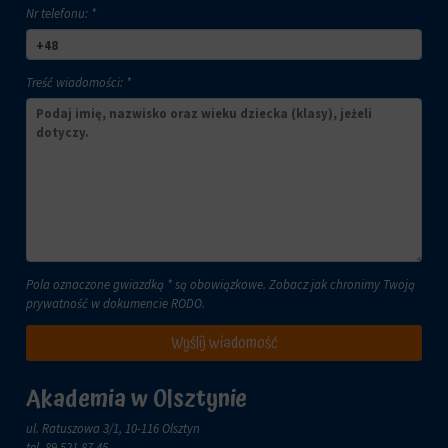
lub
Nr telefonu: *
celach
działań.
analitycznych
Istnieją
(np.
różne
Google
Treść wiadomości: *
typy,
Analytics).
w
Przechowywanie
tym
reklam
ciasteczka
sesyjne
Zarządza
(tymczasowe)
tym,
i
czy
trwałe
dane
(długoterminowe).
związane
Pomagają
z
one
Pola oznaczone gwiazdką * są obowiązkowe. Zobacz jak chronimy Twoją
reklamami
spersonalizować
prywatność w dokumencie
RODO
.
(np.
wrażenia
ciasteczka
z
Wyślij wiadomość
do
przeglądania,
targetowania
ale
i
Akademia w Olsztynie
mogą
śledzenia)
również
mogą
ul. Ratuszowa 3/1, 10-116 Olsztyn
śledzić
być
tel.
89 521 87 45