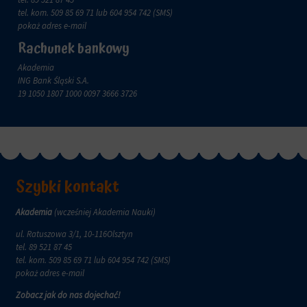
zachowanie
przechowywane
tel. kom.
509 85 69 71
lub 604 954 742 (SMS)
online.
i
pokaż adres e-mail
przetwarzane
Zgoda
Rachunek bankowy
na
odnosi
potrzeby
się
Akademia
usług
do
ING Bank Śląski S.A.
reklamowych.
zgody,
19 1050 1807 1000 0097 3666 3726
którą
Personalizacja
witryny
reklam
muszą
uzyskać
Określa,
od
czy
użytkowników
można
przed
Szybki kontakt
wyświetlać
użyciem
spersonalizowane
ciasteczek
reklamy
Akademia
(wcześniej Akademia Nauki)
gromadzących
na
dane
ul. Ratuszowa 3/1, 10-116Olsztyn
podstawie
osobowe.
tel.
89 521 87 45
zachowań
Przepisy
tel. kom.
509 85 69 71
lub 604 954 742 (SMS)
i
takie
pokaż adres e-mail
preferencji
jak
użytkownika,
Zobacz jak do nas dojechać!
GDPR
wykorzystując