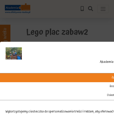
Lego plac zabaw2
Zajęcia wg wieku
Akademia 
Zg
Szcz
O cias
Wykorzystujemy ciasteczka do spersonalizowania treści i reklam, aby oferować f