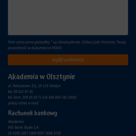
lub
celach
działań.
analitycznych
Istnieją
(np.
różne
Google
typy,
Analytics).
w
Przechowywanie
tym
Pola oznaczone gwiazdką * są obowiązkowe. Zobacz jak chronimy Twoją
reklam
ciasteczka
prywatność w dokumencie
RODO
.
sesyjne
Zarządza
(tymczasowe)
Wyślij wiadomość
tym,
i
czy
trwałe
dane
(długoterminowe).
Akademia w Olsztynie
związane
Pomagają
z
one
ul. Ratuszowa 3/1, 10-116 Olsztyn
reklamami
spersonalizować
tel.
89 521 87 45
(np.
wrażenia
tel. kom.
509 85 69 71
lub 604 954 742 (SMS)
ciasteczka
z
pokaż adres e-mail
do
przeglądania,
targetowania
Rachunek bankowy
ale
i
mogą
Akademia
śledzenia)
również
ING Bank Śląski S.A.
mogą
śledzić
19 1050 1807 1000 0097 3666 3726
być