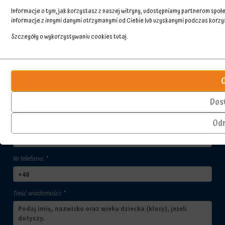
Informacje o tym, jak korzystasz z naszej witryny, udostępniamy partnerom spo
informacje z innymi danymi otrzymanymi od Ciebie lub uzyskanymi podczas korzyst
Szczegóły o wykorzystywaniu cookies
tutaj
.
Skontaktuj się z nami
Przechowywanie
Ciasteczka
statystyk
to
małe
Imię i nazwisko kontaktującego się: *
Kontroluje,
pliki
czy
Dos
danych
dane
przechowywane
dotyczące
Od
Adres email: *
na
korzystania
urządzeniu
z
przez
witryny
witryny
internetowej
Nr telefonu: *
internetowe
i
w
zachowań
celu
użytkowników
Treść wiadomości: *
zapamiętania
mogą
preferencji,
być
danych
przechowywane
logowania
w