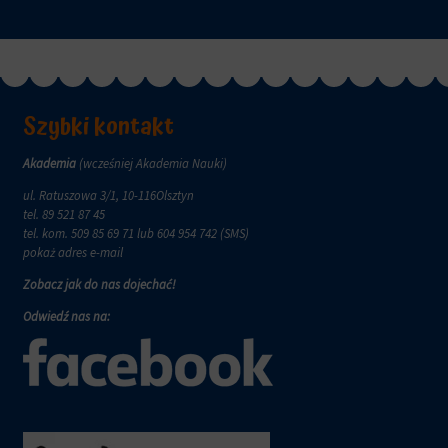
zachowanie
przechowywane
online.
i
przetwarzane
Zgoda
na
odnosi
potrzeby
się
usług
do
Szybki kontakt
reklamowych.
zgody,
którą
Personalizacja
Akademia
(wcześniej Akademia Nauki)
witryny
reklam
muszą
ul. Ratuszowa 3/1, 10-116Olsztyn
uzyskać
Określa,
tel.
89 521 87 45
od
czy
tel. kom.
509 85 69 71
lub 604 954 742 (SMS)
użytkowników
można
pokaż adres e-mail
przed
wyświetlać
użyciem
Zobacz jak do nas dojechać!
spersonalizowane
ciasteczek
reklamy
Odwiedź nas na:
gromadzących
na
dane
podstawie
osobowe.
zachowań
Przepisy
i
takie
preferencji
jak
użytkownika,
GDPR
wykorzystując