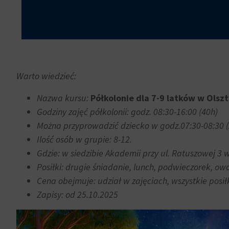
trwałe
dane
(długoterminowe).
związane
Pomagają
z
one
reklamami
spersonalizować
(np.
wrażenia
ciasteczka
z
Warto wiedzieć:
do
przeglądania,
targetowania
Nazwa kursu:
Półkolonie dla 7-9 latków w Olszty
ale
i
Godziny zajęć półkolonii: godz. 08:30-16:00 (40h)
mogą
śledzenia)
również
Można przyprowadzić dziecko w godz.07:30-08:30 (
mogą
śledzić
Ilość osób w grupie: 8-12.
być
zachowanie
przechowywane
Gdzie:
w siedzibie Akademii przy ul. Ratuszowej 3 
online.
i
Posiłki: drugie śniadanie, lunch, podwieczorek, ow
przetwarzane
Cena obejmuje: udział w zajęciach, wszystkie posiłk
Zgoda
na
odnosi
Zapisy: od 25.10.2025
potrzeby
się
usług
do
reklamowych.