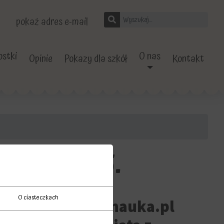
pokaż adres e-mail
stki
O nas
Opinie
Pokazy dla szkół
Kontakt
Ferie 2025.
O ciasteczkach
demia efektywna-nauka.pl