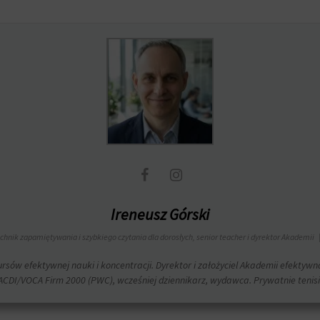
Ireneusz Górski
echnik zapamiętywania i szybkiego czytania dla dorosłych, senior teacher i dyrektor Akademii
rsów efektywnej nauki i koncentracji. Dyrektor i założyciel Akademii efektyw
CDI/VOCA Firm 2000 (PWC), wcześniej dziennikarz, wydawca. Prywatnie tenisist