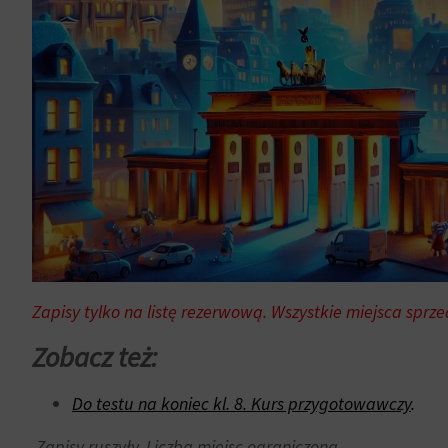
i
w
pomiaru
dowolnym
skuteczności
momencie,
reklam.
zazwyczaj
za
pośrednictwem
ustawień
prywatności
witryny,
które
umożliwiają
zarządzanie
lub
Zapisy tylko na listę rezerwową. Wszystkie miejsca sprz
usuwanie
Zobacz też:
przechowywanych
ciasteczek
w
Do testu na koniec kl. 8. Kurs przygotowawczy
.
dowolnym
Zapisy ruszyły. Liczba miejsc ograniczona.