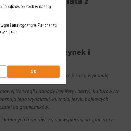
 pt. „Dookoła Świata z
 i analizować ruch w naszej
owym i analitycznym. Partnerzy
ich usług.
towała dla dziewczynek i
OK
w z zestawów klocków Lego, które jeżdżą, wykonują
 zimowej Norwegii i Kanady (renifery i narty), kulturowych
i poznają jego wynalazki, kuchnia, język, bajkowych
czątki od graniczników.
i lubianych trenerów. Są oni wspierani na spacerach,