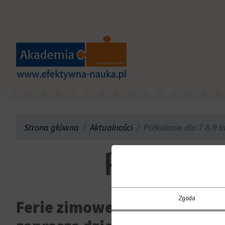
Strona główna
Aktualności
Półkolonie dla 7-8-9 l
Półkolonie
Zgoda
Ferie zimowe 2025 w Olsztyn