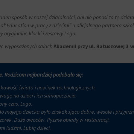
den sposób w naszej działalności, ani nie ponosi za tę dział
o® Education w pracy z dziećmi” u oficjalnego partnera szk
 oryginalne klocki i zestawy Lego.
rze wyposażonych salach
Akademii przy ul. Ratuszowej 3 w
e. Rodzicom najbardziej podobało się:
ekawość świata i nowinek technologicznych.
agę na dzieci i ich samopoczucie.
ny czas. Lego.
do mojego dziecka było zaskakująco dobre, wesołe i przyjazn
zorek. Dużo owoców. Pyszne obiady w restauracji.
i ludźmi. Lubią dzieci.