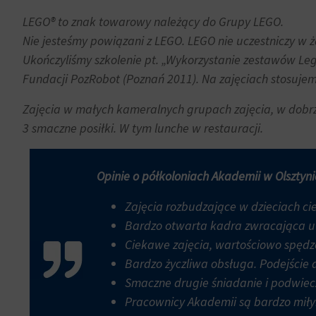
i
internetowe
LEGO® to znak towarowy należący do Grupy LEGO.
zachowań
w
Nie jesteśmy powiązani z LEGO. LEGO nie uczestniczy w ża
użytkowników
celu
Ukończyliśmy szkolenie pt. „Wykorzystanie zestawów Leg
mogą
zapamiętania
Fundacji PozRobot (Poznań 2011). Na zajęciach stosujemy
być
preferencji,
przechowywane
danych
Zajęcia w małych kameralnych grupach zajęcia, w dob
w
logowania
3 smaczne posiłki. W tym lunche w restauracji.
celach
lub
analitycznych
działań.
(np.
Istnieją
Opinie o półkoloniach Akademii w Olsztyni
Google
różne
Analytics).
typy,
Zajęcia rozbudzające w dzieciach ci
w
Bardzo otwarta kadra zwracająca uw
Przechowywanie
tym
Ciekawe zajęcia, wartościowo spędzo
reklam
ciasteczka
Bardzo życzliwa obsługa. Podejście 
sesyjne
Zarządza
Smaczne drugie śniadanie i podwiec
(tymczasowe)
tym,
i
Pracownicy Akademii są bardzo miłym
czy