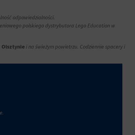
alność odpowiedzialności.
oleniowego polskiego dystrybutora Lego Education w
 Olsztynie
i na świeżym powietrzu. Codziennie spacery i
e.