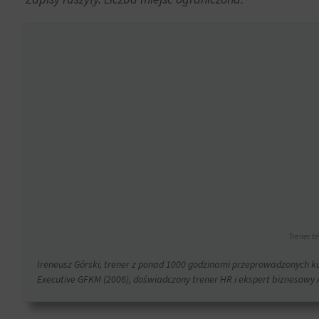
momencie.
Aby
uzyskać
więcej
szczegółów
na
temat
tego,
jak
witryna
internetowa
używa
ciasteczek
i
Trener t
jak
Ireneusz Górski, trener z ponad 1000 godzinami przeprowadzonych ku
zbiera
Executive GFKM (2006), doświadczony trener HR i ekspert biznesowy A
dane,
zapoznaj