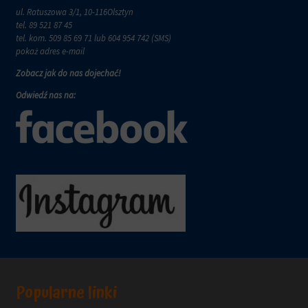
zachowanie
przechowywane
ul. Ratuszowa 3/1, 10-116Olsztyn
online.
i
tel.
89 521 87 45
przetwarzane
Zgoda
tel. kom.
509 85 69 71
lub 604 954 742 (SMS)
na
odnosi
pokaż adres e-mail
potrzeby
się
Zobacz jak do nas dojechać!
usług
do
reklamowych.
zgody,
Odwiedź nas na:
którą
Personalizacja
witryny
reklam
muszą
uzyskać
Określa,
od
czy
użytkowników
można
przed
wyświetlać
użyciem
spersonalizowane
ciasteczek
reklamy
gromadzących
na
dane
podstawie
osobowe.
zachowań
Przepisy
i
takie
preferencji
jak
Popularne linki
użytkownika,
GDPR
wykorzystując