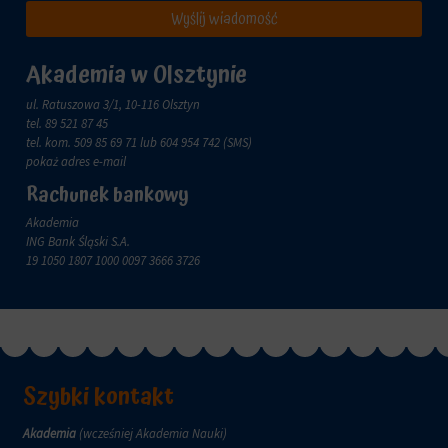
lub
Wyślij wiadomość
celach
działań.
analitycznych
Istnieją
(np.
Akademia w Olsztynie
różne
Google
typy,
Analytics).
ul. Ratuszowa 3/1, 10-116 Olsztyn
w
tel.
89 521 87 45
Przechowywanie
tym
tel. kom.
509 85 69 71
lub 604 954 742 (SMS)
reklam
ciasteczka
pokaż adres e-mail
sesyjne
Zarządza
(tymczasowe)
Rachunek bankowy
tym,
i
czy
trwałe
Akademia
dane
(długoterminowe).
ING Bank Śląski S.A.
związane
Pomagają
19 1050 1807 1000 0097 3666 3726
z
one
reklamami
spersonalizować
(np.
wrażenia
ciasteczka
z
do
przeglądania,
targetowania
ale
i
Szybki kontakt
mogą
śledzenia)
również
mogą
śledzić
Akademia
(wcześniej Akademia Nauki)
być