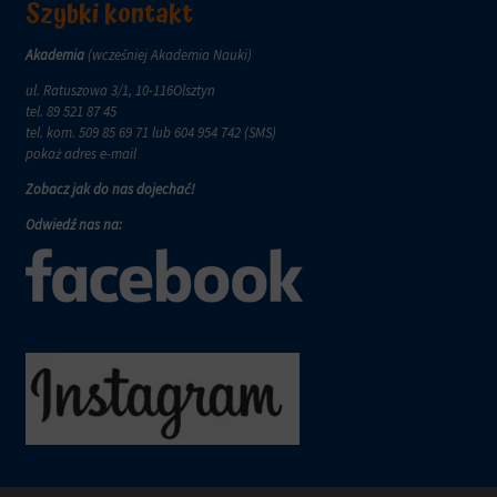
wymagają,
Szybki kontakt
w
aby
tym
witryny
celu
Akademia
(wcześniej Akademia Nauki)
prosiły
zapisane
o
ul. Ratuszowa 3/1, 10-116Olsztyn
dane.
wyraźną
tel.
89 521 87 45
zgodę,
Przechowywanie
tel. kom.
509 85 69 71
lub 604 954 742 (SMS)
umożliwiając
danych
pokaż adres e-mail
użytkownikom
użytkownika
Zobacz jak do nas dojechać!
akceptowanie
Kontroluje
lub
Odwiedź nas na:
przechowywanie
odrzucanie
danych
ciasteczek
specyficznych
i
dla
kontrolowanie
użytkownika,
swojej
służących
prywatności.
do
Możesz
śledzenia
również
reklam,
wycofać
profilowania
zgodę
i
w
pomiaru
dowolnym
skuteczności
momencie,