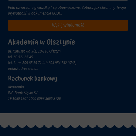
zachowanie
przechowywane
online.
Pola oznaczone gwiazdką * są obowiązkowe. Zobacz jak chronimy Twoją
i
prywatność w dokumencie
RODO
.
przetwarzane
Zgoda
na
odnosi
Wyślij wiadomość
potrzeby
się
usług
do
reklamowych.
zgody,
Akademia w Olsztynie
którą
Personalizacja
witryny
ul. Ratuszowa 3/1, 10-116 Olsztyn
reklam
muszą
tel.
89 521 87 45
uzyskać
tel. kom.
509 85 69 71
lub 604 954 742 (SMS)
Określa,
od
pokaż adres e-mail
czy
użytkowników
można
Rachunek bankowy
przed
wyświetlać
użyciem
Akademia
spersonalizowane
ciasteczek
ING Bank Śląski S.A.
reklamy
gromadzących
19 1050 1807 1000 0097 3666 3726
na
dane
podstawie
osobowe.
zachowań
Przepisy
i
takie
preferencji
jak
użytkownika,
GDPR
wykorzystując