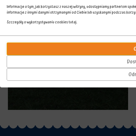
Informacje o tym, jak korzystasz z naszej witryny, udostępniamy partnerom spo
informacje z innymi danymi otrzymanymi od Ciebie lub uzyskanymi podczas korzyst
Szczegóły o wykorzystywaniu cookies
tutaj
.
Przechowywanie
Ciasteczka
statystyk
to
małe
Kontroluje,
pliki
czy
Dos
danych
dane
przechowywane
dotyczące
Od
na
korzystania
urządzeniu
z
przez
witryny
witryny
internetowej
internetowe
i
w
zachowań
celu
użytkowników
zapamiętania
mogą
preferencji,
być
danych
przechowywane
logowania
w