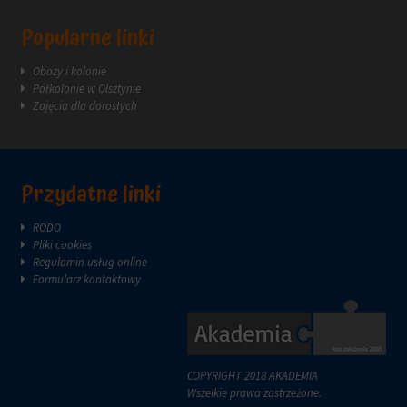
reklam.
zazwyczaj
za
Popularne linki
pośrednictwem
ustawień
Obozy i kolonie
prywatności
Półkolonie w Olsztynie
witryny,
Zajęcia dla dorosłych
które
umożliwiają
zarządzanie
lub
usuwanie
Przydatne linki
przechowywanych
ciasteczek
RODO
w
Pliki cookies
dowolnym
Regulamin usług online
momencie.
Formularz kontaktowy
Aby
uzyskać
więcej
szczegółów
na
COPYRIGHT 2018 AKADEMIA
temat
Wszelkie prawa zastrzeżone.
tego,