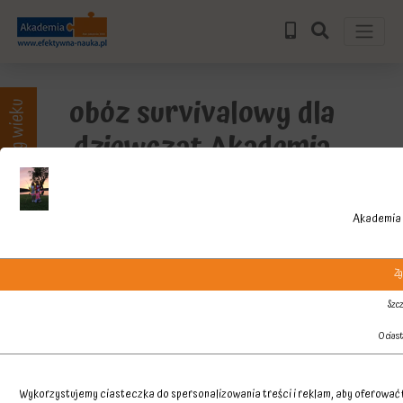
obóz survivalowy dla
Zajęcia wg wieku
dziewcząt Akademia
Akademia 
Zg
Szcz
O cias
Wykorzystujemy ciasteczka do spersonalizowania treści i reklam, aby oferować f