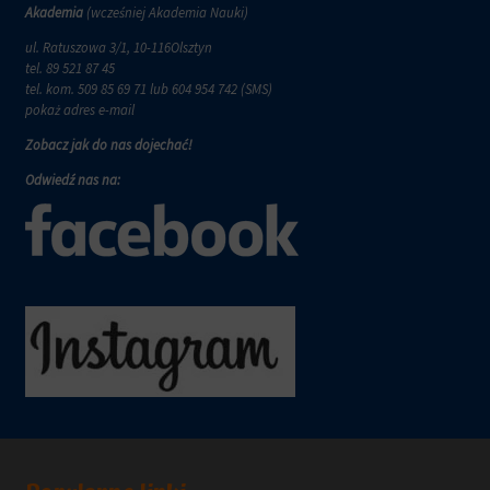
wymagają,
w
Akademia
(wcześniej Akademia Nauki)
aby
tym
witryny
ul. Ratuszowa 3/1, 10-116Olsztyn
celu
prosiły
tel.
89 521 87 45
zapisane
o
tel. kom.
509 85 69 71
lub 604 954 742 (SMS)
dane.
wyraźną
pokaż adres e-mail
zgodę,
Przechowywanie
Zobacz jak do nas dojechać!
umożliwiając
danych
użytkownikom
użytkownika
Odwiedź nas na:
akceptowanie
Kontroluje
lub
przechowywanie
odrzucanie
danych
ciasteczek
specyficznych
i
dla
kontrolowanie
użytkownika,
swojej
służących
prywatności.
do
Możesz
śledzenia
również
reklam,
wycofać
profilowania
zgodę
i
w
pomiaru
dowolnym
skuteczności
momencie,