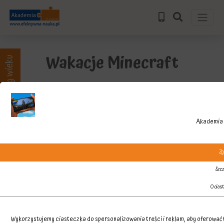
Wakacje Minecraft
Zajęcia wg wieku
Akademia 
Zg
Szcz
O cias
Wykorzystujemy ciasteczka do spersonalizowania treści i reklam, aby oferować f