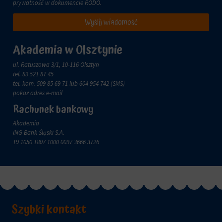
zachowanie
prywatność w dokumencie
RODO
.
przechowywane
online.
i
Wyślij wiadomość
przetwarzane
Zgoda
na
odnosi
potrzeby
się
Akademia w Olsztynie
usług
do
reklamowych.
zgody,
ul. Ratuszowa 3/1, 10-116 Olsztyn
którą
tel.
89 521 87 45
Personalizacja
witryny
tel. kom.
509 85 69 71
lub 604 954 742 (SMS)
reklam
muszą
pokaż adres e-mail
uzyskać
Określa,
Rachunek bankowy
od
czy
użytkowników
Akademia
można
przed
ING Bank Śląski S.A.
wyświetlać
użyciem
19 1050 1807 1000 0097 3666 3726
spersonalizowane
ciasteczek
reklamy
gromadzących
na
dane
podstawie
osobowe.
zachowań
Przepisy
i
takie
preferencji
jak
Szybki kontakt
użytkownika,
GDPR
wykorzystując