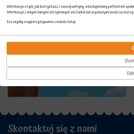
Informacje o tym, jak korzystasz z naszej witryny, udostępniamy partnerom spo
informacje z innymi danymi otrzymanymi od Ciebie lub uzyskanymi podczas korzyst
Szczegóły o wykorzystywaniu cookies
tutaj
.
Przechowywanie
Ciasteczka
statystyk
to
małe
Kontroluje,
pliki
czy
Dos
danych
dane
przechowywane
dotyczące
Od
na
korzystania
urządzeniu
z
przez
witryny
witryny
internetowej
internetowe
i
w
zachowań
celu
użytkowników
zapamiętania
mogą
preferencji,
być
Skontaktuj się z nami
danych
przechowywane
logowania
w