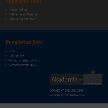
Popularne linki
reklam.
zazwyczaj
za
Obozy i kolonie
pośrednictwem
Półkolonie w Olsztynie
ustawień
Zajęcia dla dorosłych
prywatności
witryny,
które
umożliwiają
zarządzanie
Przydatne linki
lub
usuwanie
RODO
przechowywanych
Pliki cookies
ciasteczek
Regulamin usług online
w
Formularz kontaktowy
dowolnym
momencie.
Aby
uzyskać
więcej
COPYRIGHT 2018 AKADEMIA
szczegółów
Wszelkie prawa zastrzeżone.
na
temat
tego,