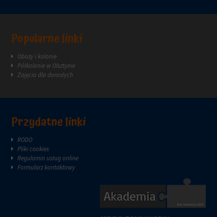
reklam.
zazwyczaj
za
pośrednictwem
ustawień
Popularne linki
prywatności
witryny,
Obozy i kolonie
które
Półkolonie w Olsztynie
umożliwiają
Zajęcia dla dorosłych
zarządzanie
lub
usuwanie
przechowywanych
ciasteczek
Przydatne linki
w
dowolnym
RODO
momencie.
Pliki cookies
Regulamin usług online
Aby
Formularz kontaktowy
uzyskać
więcej
szczegółów
na
temat
tego,