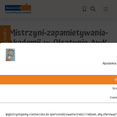
Mistrzyni-zapamietywania-
Zajęcia wg wieku
Akademii-w-Olsztynie-AwK-
Pola
Akademia 
Zg
Szcz
O cias
Wykorzystujemy ciasteczka do spersonalizowania treści i reklam, aby oferować f