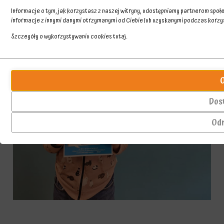
Informacje o tym, jak korzystasz z naszej witryny, udostępniamy partnerom spo
informacje z innymi danymi otrzymanymi od Ciebie lub uzyskanymi podczas korzyst
Szczegóły o wykorzystywaniu cookies
tutaj
.
Przechowywanie
Ciasteczka
statystyk
to
małe
Kontroluje,
pliki
czy
Dos
danych
dane
przechowywane
dotyczące
Od
na
korzystania
urządzeniu
z
przez
witryny
witryny
internetowej
internetowe
i
w
zachowań
celu
użytkowników
zapamiętania
mogą
preferencji,
być
danych
przechowywane
logowania
w