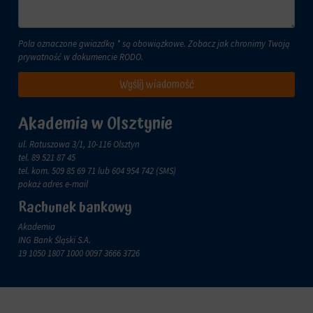
zachowanie
przechowywane
online.
i
przetwarzane
Zgoda
Pola oznaczone gwiazdką * są obowiązkowe. Zobacz jak chronimy Twoją
na
odnosi
prywatność w dokumencie
RODO
.
potrzeby
się
usług
do
Wyślij wiadomość
reklamowych.
zgody,
którą
Personalizacja
witryny
Akademia w Olsztynie
reklam
muszą
uzyskać
ul. Ratuszowa 3/1, 10-116 Olsztyn
Określa,
od
tel.
89 521 87 45
czy
użytkowników
tel. kom.
509 85 69 71
lub 604 954 742 (SMS)
można
przed
pokaż adres e-mail
wyświetlać
użyciem
spersonalizowane
Rachunek bankowy
ciasteczek
reklamy
gromadzących
Akademia
na
dane
ING Bank Śląski S.A.
podstawie
osobowe.
19 1050 1807 1000 0097 3666 3726
zachowań
Przepisy
i
takie
preferencji
jak
użytkownika,
GDPR
wykorzystując