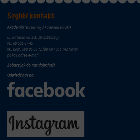
wymagają,
w
aby
tym
witryny
Szybki kontakt
celu
prosiły
zapisane
o
dane.
Akademia
(wcześniej Akademia Nauki)
wyraźną
zgodę,
Przechowywanie
ul. Ratuszowa 3/1, 10-116Olsztyn
umożliwiając
danych
tel.
89 521 87 45
użytkownikom
użytkownika
tel. kom.
509 85 69 71
lub 604 954 742 (SMS)
akceptowanie
pokaż adres e-mail
Kontroluje
lub
przechowywanie
Zobacz jak do nas dojechać!
odrzucanie
danych
ciasteczek
Odwiedź nas na:
specyficznych
i
dla
kontrolowanie
użytkownika,
swojej
służących
prywatności.
do
Możesz
śledzenia
również
reklam,
wycofać
profilowania
zgodę
i
w
pomiaru
dowolnym
skuteczności
momencie,